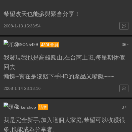
希望改天也能參與聚會分享！
2008-1-13 15:33:54
ANSON5499
36
480i 會員
F
我發現我也是高雄鳳山,在台南上班,每星期休假
回去
慚愧~實在是沒錢下手HD的產品又嘴饞~~~
2008-1-14 23:13:10
workershop
37
訪客
F
我是完全新手,加入這個大家庭,希望可以收穫很
多,也能成為分享者.