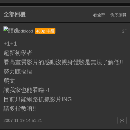
全部回覆
看全部
倒序瀏覽
coodblood
2
480p 中級
F
+1+1
超新初學者
看高畫質影片的感動沒親身體驗是無法了解低!!
努力賺摳摳
爬文
讓我家也能看嚕~!
目前只能網路抓抓影片ING.....
請多指教唷!!
2007-11-19 14:51:21