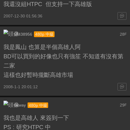
我還沒組HTPC 但支持一下高雄版
2007-12-30 01:56:36
s7438956
28
480p 中級
F
我是鳳山 也算是半個高雄人阿
BD可以買到的好像也只有強笙 不知道有沒有第
二家
這樣也好暫時攏斷高雄市場
2008-1-1 20:01:12
deway
29
480p 中級
F
我也是高雄人 來簽到一下
PS : 研究HTPC 中