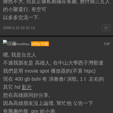
雖然不大, 但反正傢私都擺在客廳, 應付個三五人
的小聚還行, 有空可
以多多交流一下.
2008-2-22 02:32:13
samuelhsu
53
480p 中級
F
嗯, 我是台北人
不過我朋友是 高雄人, 在中山大學西子灣那邊
我們是用 movie spot 播放器的(不算 htpc)
現在 400 gb bshi 有 演奏會/ 演歌, 1 t 左右的
其它 hd
影片
想在高雄跟同好分享,
因為高雄朋友沒上論壇, 幫忙他 公告一下
有興趣的發 pm 給小弟