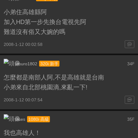
小弟住高雄縣阿
加入HD第一步先換台電視先阿
難道沒有俗又大婉的嗎
2008-1-12 00:02:58
amuro1802
34
320i 新手
F
怎麼都是南部人阿,不是高雄就是台南
小弟來自北部桃園滴,來亂一下!
2008-1-12 00:07:54
dtses
35
1080i 高級
F
我也高雄人！