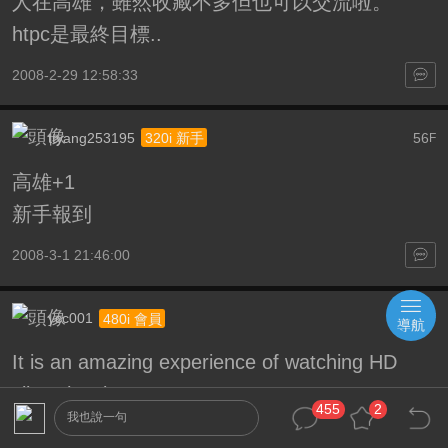
人在高雄，雖然收藏不多但也可以交流啦。
htpc是最終目標..
2008-2-29 12:58:33
ttyang253195
56
320i 新手
F
高雄+1
新手報到
2008-3-1 21:46:00
ycc001
57
480i 會員
F
導航
It is an amazing experience of watching HD
clips showing on my SONY LCD TV.
455
2
我也說一句
Nevertheless, it take a lot of effort because