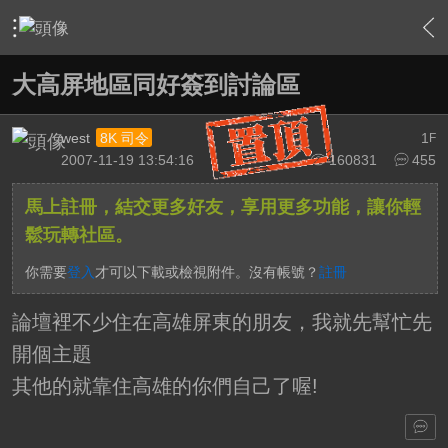
›
家庭劇院
›
家庭劇院相關討論大廳
›
內容
大高屏地區同好簽到討論區
west
1
8K 司令
F
2007-11-19 13:54:16
160831
455
馬上註冊，結交更多好友，享用更多功能，讓你輕
鬆玩轉社區。
你需要
登入
才可以下載或檢視附件。沒有帳號？
註冊
論壇裡不少住在高雄屏東的朋友，我就先幫忙先
開個主題
其他的就靠住高雄的你們自己了喔!