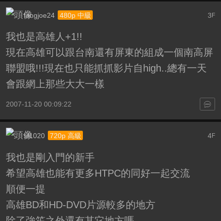
fangjoe24
3
480p 中級
F
我也是高雄人+1!!
現在高雄可以跟台南還有屏東的組成一個南高屏
聯盟哦!!!現在也只能抓抓影片自high..總有一天
會跟網上那些大大一樣
2007-11-20 00:09:22
sf1020
4
720p 高級
F
我也是剛入門的新手
希望高雄也能有更多HTPC的同好一起交流
順便一提
高雄BD和HD-DVD片源較多的地方
除了強笙之外還有其它地方嗎