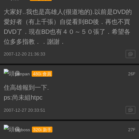
大家好..我也是高雄人(很道地的).以前是DVD的
愛好者（有上千張）自從看到BD後．再也不買
DVD了．現在BD也有４０～５０張了．希望各
位多多指教．．謝謝．
2007-12-20 21:36:33
panpan
26
480i 會員
F
住高雄報到一下.
ps:尚未組htpc
2007-12-27 20:33:51
bigboss
27
320i 新手
F