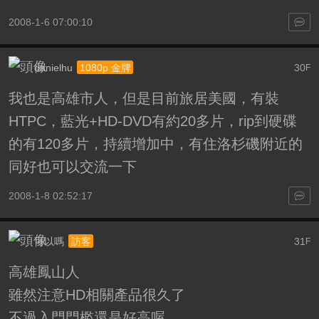
2008-1-6 07:00:10
danielhu
30
1080p 金牌
F
我也是高雄市人，但是目前旅居美國，有裝
HTPC，藍光+HD-DVD有約20多片，rip到硬碟
的有120多片，持續增加中，有住洛杉磯附近的
同好也可以交流一下
2008-1-8 02:52:17
可以嗎
31
訪客
F
高雄鳳山人
雖然注意HD相關產品很久了
不過入門門檻還是好高喔