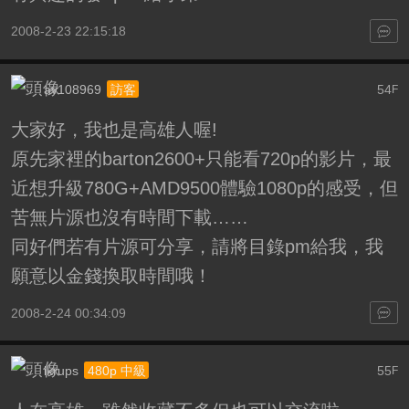
2008-2-23 22:15:18
av108969
54
訪客
F
大家好，我也是高雄人喔!
原先家裡的barton2600+只能看720p的影片，最
近想升級780G+AMD9500體驗1080p的感受，但
苦無片源也沒有時間下載……
同好們若有片源可分享，請將目錄pm給我，我
願意以金錢換取時間哦！
2008-2-24 00:34:09
ikrups
55
480p 中級
F