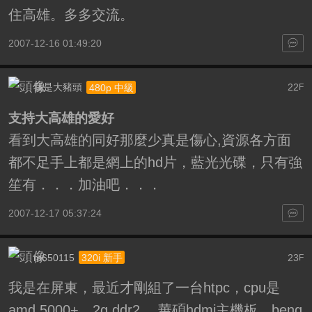
住高雄。多多交流。
2007-12-16 01:49:20
我是大豬頭
22
480p 中級
F
支持大高雄的愛好
看到大高雄的同好那麼少真是傷心,資源各方面
都不足手上都是網上的hd片，藍光光碟，只有強
笙有．．．加油吧．．．
2007-12-17 05:37:24
m650115
23
320i 新手
F
我是在屏東，最近才剛組了一台htpc，cpu是
amd 5000+，2g ddr2 ，華碩hdmi主機板，benq