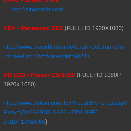
http://sinactech.com
HDV - Panasonic SD3
(FULL HD 1920X1080)
http://www.dvworld.com.tw/forum/dvforum/sho
wthread.php?s=&threadid=60241
HD LCD - Proton CS-37D5
(FULL HD 1080P
1920x 1080)
http://www.proton.com.tw/Product/tv_prod.asp?
Pkey={D429ABB8-DA98-4ED1-8FF5-
D016F17ABC68
}