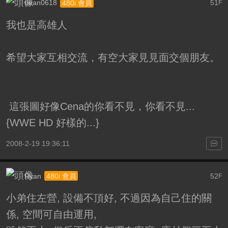
dean0618
51
480i 會員
F
我也是高雄人
希望大家互相交流，有空大家見見面交個朋友。
這張圖好像Cena的你看不見，你看不見...
{WWE HD 好樣的...}
2008-2-19 19:36:11
Ryan
52
480i 會員
F
小弟住左營, 設備不頂好, 不過因為自己住的關
係, 空間可自由運用,