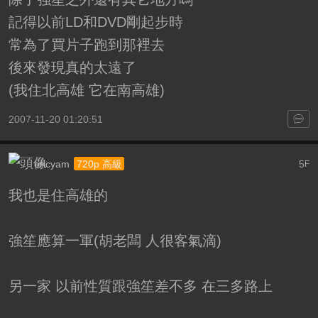
記得以前LD和DVD剛起步時
常為了買片子跑到那裡去
後來發現真的太遠了
(我住北高雄 它在南高雄)
2007-11-20 01:20:51
ericyam
5
720p 高級
F
我也是住高雄的
強笙應算一軍(胡老闆 人很客氣滴)
另一家 以前性質跟強笙差不多 在三多路上