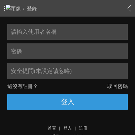
›
登錄
安全提問(未設定請忽略)
還沒有註冊？
取回密碼
登入
首頁
|
登入
|
註冊