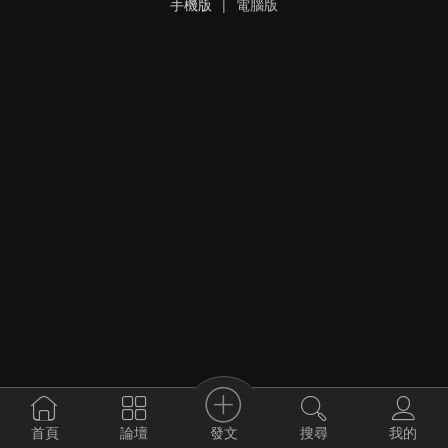
手機版
|
電腦版
發文
首頁
論壇
搜尋
我的