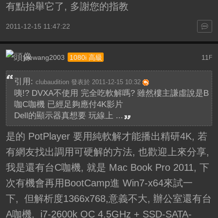
有點抬舉它了, 多謝您的指教
2011-12-15 11:47:22
joewang2003
11
1080i 高級
F
引用:
clubaudition 發表於 2011-12-15 10:32
咦!? DVXA不使用 完全吃軟解嗎? 雖然樓主謙虛說是B
咖C咖機 已經足夠應付4K影片
Dell的顯示器真想要 玩線上 ...
是的 PotPlayer 要用純軟解才能播出精研4K, 若
有網友找出調用可硬解的方法, 也歡迎上來分享,
我是還有台C咖機, 就是 Mac Book Pro 2011, 下
次有機會再用BootCamp進 Win7-x64來試一
下, 但解析度1366x768,意義不大, 辦公室還有台
A咖機, i7-2600k OC 4.5GHz + SSD-SATA-