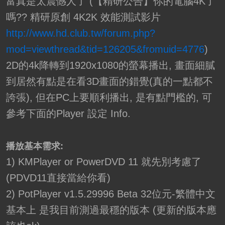
富真是太震憾人了 (【精研公告】你的電腦4K了
嗎?? 精研原創 4K2K 效能測試影片
http://www.hd.club.tw/forum.php?
mod=viewthread&tid=126205&fromuid=4776
)
2D的4k降轉到1920x1080的螢幕播出, 畫面細膩
到居然有點是在看3D畫面的錯覺(真的一點都不
誇張), 但在PC上要順利播出, 是有點門檻的, 可
參考下面的Player 設定 Info.
播放基本需求:
1) KMPlayer or PowerDVD 11 就先別考慮了
(PDVD11直接當給你看)
2) PotPlayer v1.5.29996 Beta 32位元-繁體中文
基本上 是我目前測過最穩的版本 (更新的版本應