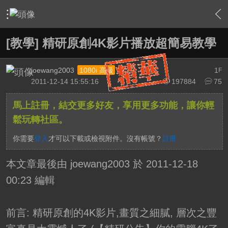
›
軟硬體相關技術
›
HTPC 相關軟硬體技術及運用
›
內容
[教學] 精研原創4K影片播放超簡易教學
joewang2003
1
1080i 高級
F
2011-12-14 15:55:16
197884
75
馬上註冊，結交更多好友，享用更多功能，讓你輕
鬆玩轉社區。
你需要
登入
才可以下載或檢視附件。沒有帳號？
註冊
本文章最後由 joewang2003 於 2011-12-18
00:23 編輯
前言: 精研原創的4K影片,畫質之細膩, 層次之豐