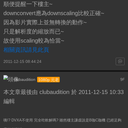
順便提醒一下樓主~
downconvert應為downscaling比較正確~
因為影片實際上並無轉換的動作~
只是解析度的縮放而已~
故使用scaling較為恰當~
相關資訊請見此頁
2011-12-15 08:44:24
clubaudition
9
1080p 元老
F
本文章最後由 clubaudition 於 2011-12-15 10:33
編輯
咦!? DVXA不使用 完全吃軟解嗎? 雖然樓主謙虛說是B咖C咖機 已經足夠