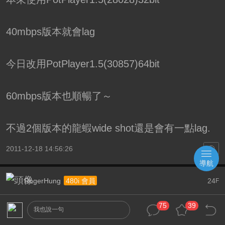
40mbps版本就會lag
今日改用PotPlayer1.5(30857)64bit
60mbps版本也順暢了～
不過2個版本的龍蝦wide shot還是會有一點lag.
2011-12-18 14:56:26
導航
RogerHung
24
480i 會員
F
剛剛用H67+2500K沒OC
75
39
我也說一句
60m後段CPU會吃到90幾%, Frame Rate怎會到