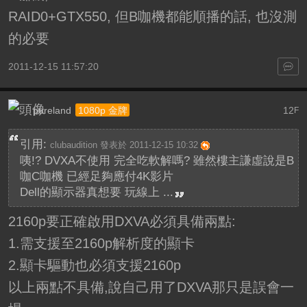
RAID0+GTX550, 但B咖機都能順播的話, 也沒測
的必要
2011-12-15 11:57:20
pureland
12
1080p 金牌
F
引用:
clubaudition 發表於 2011-12-15 10:32
咦!? DVXA不使用 完全吃軟解嗎? 雖然樓主謙虛說是B
咖C咖機 已經足夠應付4K影片
Dell的顯示器真想要 玩線上 ...
2160p要正確啟用DXVA必須具備兩點:
1.需支援至2160p解析度的顯卡
2.顯卡驅動也必須支援2160p
以上兩點不具備,說自己用了DXVA那只是誤會一