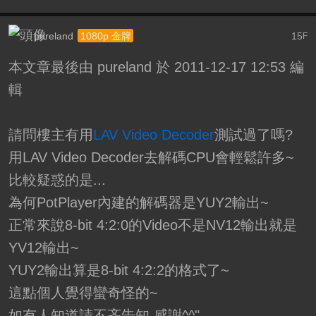
pureland
15
1080p 金牌
F
本文章最後由 pureland 於 2011-12-17 12:53 編
輯
請問樓主有用
LAV Video Decoder
測試過了嗎?
用LAV Video Decoder去解碼CPU會輕鬆許多~
比較疑惑的是...
為何PotPlayer內建的解碼器是YUY2輸出~
正常來說8-bit 4:2:0的Video不是NV12輸出就是
YV12輸出~
YUY2輸出算是8-bit 4:2:2的格式了~
這點個人覺得蠻奇怪的~
如有人知道請不吝告知,感謝^^"