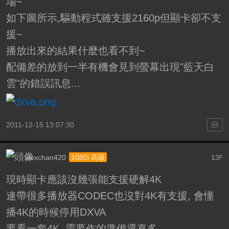
場~
如下圖所示,驅動程式雖支援2160p但顯卡卻不支
援~
播放出來的結果什麼也看不到~
配備差的放到一半有機會見到螢幕出現"藍天白
雲"的錯誤訊息...
2011-12-15 13:07:30
alexchan420
13
1080i 高級
F
現時顯卡應該沒幾張能支援硬解4K
連帶很多播放器CODEC也沒對4K有支援, 會懂
播4K的時候停用DXVA
要看一套4K, 需要作的準備還真多