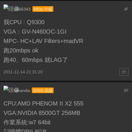
a566343
4
480p 中級
F
我CPU : Q9300
VGA：GV-N460OC-1GI
MPC- HC+LAV Filters+madVR
跑20mbps ok
跑40、60mbps 就LAG了
2011-12-14 21:31:20
kyrandia
5
1080i 高級
F
CPU:AMD PHENOM II X2 555
VGA:NVIDIA 8500GT 256MB
作業系統:w7 64bit
記憶體
DRII 8GB