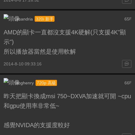
Lysandria
65
320i 新手
F
AMD的顯卡一直都沒支援4K硬解(只支援4K"顯
示")
所以播放器當然是使用軟解
2014-8-10 09:33:16
fanghenry
66
720p 高級
F
昨天把顯卡換成msi 750~DXVA加速就可開 ~cpu
和gpu使用率非常低~
感覺NVIDA的支援度較好