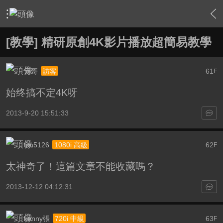
›
軟硬體相關技術
›
HTPC 相關軟硬體技術及運用
›
內容
[教學] 精研原創4K影片播放超簡易教學
元哥
61
訪客
F
始终搞不定4K呀
2013-9-20 15:51:33
tim5126
62
1080i 高級
F
太神奇了！這篇文章不能收藏嗎？
2013-12-12 04:12:31
kenny張
63
720i 中級
F