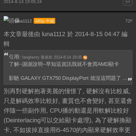
2014-8-14 19:05:24
luna1112
72
480p 中級
F
本文章最後由 luna1112 於 2014-8-15 04:47 編
輯
引用:
fanghenry 發表於 2014-8-14 19:05
了解~謝謝說明~早知這資訊我就不會買AMD顯卡
影馳 GALAXY GTX750 DisplayPort 就沒這問題了 ...
別再對硬解抱著美麗的憧憬了, 硬解沒有比較威,
只是解碼效率比較好, 畫質也不會變好, 甚至還會
伴隨一些副作用, CPU播的動還是用軟解比較好
(Deinterlacing可以交給顯卡處理), 為了硬解換顯
卡, 不如拔掉直接用i5-4570的內顯來硬解效率更