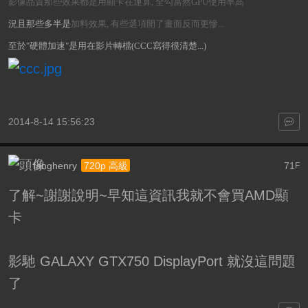
影像品質那些效果都是用顯卡在運算, 全勾當然GPU使用率高
況且那些多半是
加料效果, 有些選項開了畫面反而更慘...
至於"硬體加速"是用在影片轉檔(CCC寫得很清楚...)
2014-8-14 15:56:23
fanghenry
71
720p 高級
F
了解~謝謝說明~早知這資訊我就不會買AMD顯
卡
影馳 GALAXY GTX750 DisplayPort 就沒這問題
了