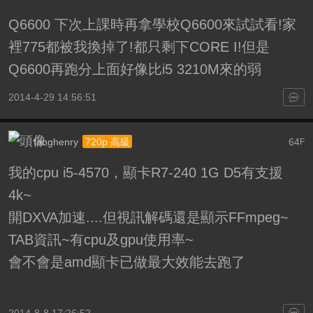
Q6600 下次上課時再拿學校Q6600來試試看!家
裡775都被我換掉了!都只剩下CORE I!但是
Q6600再跑分上面好像比i5 3210M來的弱
2014-4-29 14:56:51
fanghenry
64
720p 高級
F
我的cpu i5-4570，顯卡R7-240 1G D5有支援
4k~
開DXVA加速....但視訊解碼還是顯示FFmpeg~
TAB資訊~有cpu及gpu使用率~
會不會是amd顯卡已做最大效能去跑了
2014-8-8 17:26:52