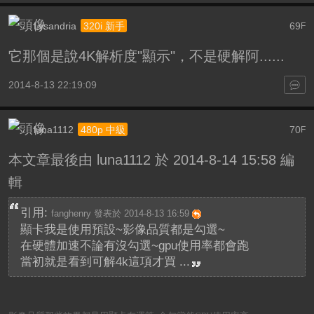
Lysandria
69
320i 新手
F
它那個是說4K解析度"顯示"，不是硬解阿......
2014-8-13 22:19:09
luna1112
70
480p 中級
F
本文章最後由 luna1112 於 2014-8-14 15:58 編
輯
引用:
fanghenry 發表於 2014-8-13 16:59
顯卡我是使用預設~影像品質都是勾選~
在硬體加速不論有沒勾選~gpu使用率都會跑
當初就是看到可解4k這項才買 ...