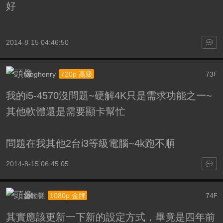
好
2014-8-15 04:46:50
fanghenry
73
720p 高級
F
我的i5-4570沒問題~硬解4K只是需求功能之一~
其他軟體還是需要顯卡幫忙
問題在我其他2台i3等級電腦~4k跑不順
2014-8-15 06:45:05
嵞聈甏
74
1080p 金牌
F
其實應該更新一下新的設定方式，畢竟是四年前