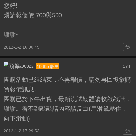
您好!
煩請報個價,700與500,
謝謝~
2012-1-2 16:00:49
asa00322
174
1080p 版主
F
團購活動已經結束，不再報價，請勿再回復欲購
買報價訊息。
團購已於下午出貨，最新測試韌體請收敲敲話，
謝謝。看不到敲敲話內容請反白(用滑鼠壓住，
向下滑動)。
2012-1-2 17:29:53