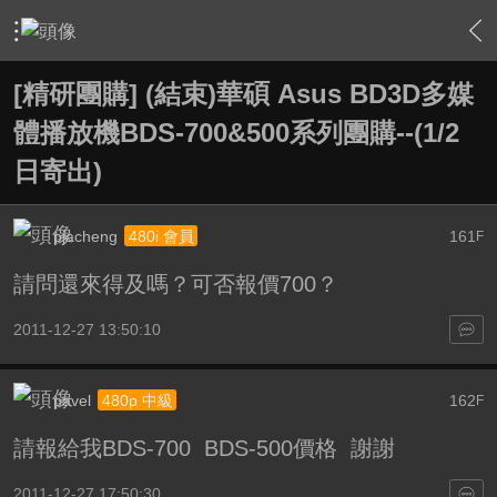
›
敗家特區 For Sale or Trade
›
一起團購區 Group Buy
›
內
[精研團購] (結束)華碩 Asus BD3D多媒
體播放機BDS-700&500系列團購--(1/2
日寄出)
pjacheng
161
480i 會員
F
請問還來得及嗎？可否報價700？
2011-12-27 13:50:10
pavel
162
480p 中級
F
請報給我BDS-700 BDS-500價格 謝謝
2011-12-27 17:50:30