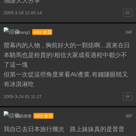
感謝大大分享
2009-3-18 12:00:14
ontang1
34
480i 會員
F
螢幕內的人物 , 胸前好大的一顆痣啊...原來在日
本騎馬也是粉貴的!相信大家成長過程中都少不
了這一塊
但第一次從這些角度來看AV產業.有錢賺眼睛又
有冰淇淋吃
2009-3-24 01:11:27
平鎮雄偉
35
480i 會員
F
我自己去日本旅行幾次 路上妹妹真的是普普