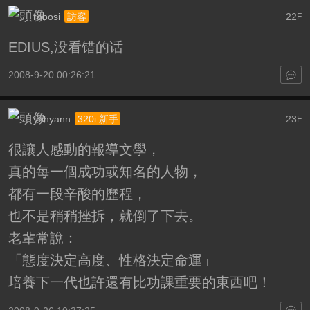
robosi
22
訪客
F
EDIUS,没看错的话
2008-9-20 00:26:21
yuhyann
23
320i 新手
F
很讓人感動的報導文學，
真的每一個成功或知名的人物，
都有一段辛酸的歷程，
也不是稍稍挫拆，就倒了下去。
老輩常說：
「態度決定高度、性格決定命運」
培養下一代也許還有比功課重要的東西吧！