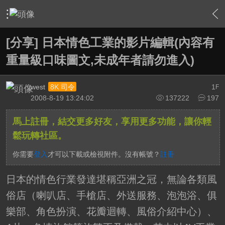
›
影片創作區
›
剪接軟硬體討論區
›
內容
[分享] 日本情色工業的影片編輯(內容有
重量級口味圖文,未成年者請勿進入)
west
1
8K 司令
F
2008-8-19 13:24:02
137222
197
馬上註冊，結交更多好友，享用更多功能，讓你輕
鬆玩轉社區。
你需要
登入
才可以下載或檢視附件。沒有帳號？
註冊
日本的情色行業發達堪稱亞洲之冠，無論各類風
俗店（喇叭店、手槍店、外送服務、泡泡浴、俱
樂部、角色扮演、花瓣迴轉、風俗介紹中心）、