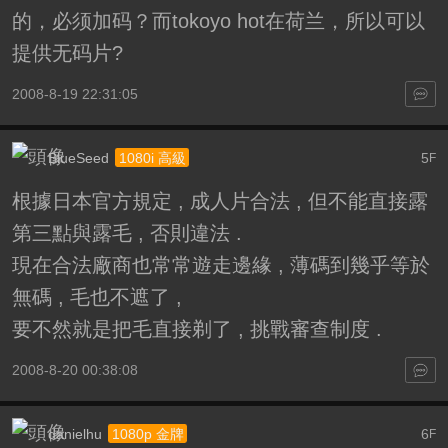
的，必须加码？而tokoyo hot在荷兰，所以可以
提供无码片?
2008-8-19 22:31:05
BlueSeed
5
1080i 高級
F
根據日本官方規定 , 成人片合法 , 但不能直接露
第三點與露毛 , 否則違法 .
現在合法廠商也常常遊走邊緣 , 薄碼到幾乎等於
無碼 , 毛也不遮了 ,
要不然就是把毛直接剃了 , 挑戰審查制度 .
2008-8-20 00:38:08
danielhu
6
1080p 金牌
F