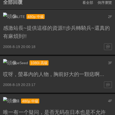
全部回覆
看全部
倒序瀏覽
DALITE
2
480p 中級
F
感激站長~提供這樣的資源!!步兵轉騎兵~還真的
有麻煩到!!
2008-8-19 20:00:18
BlueSeed
3
1080i 高級
F
哎呀 , 螢幕內的人物 , 胸前好大的一顆痣啊...
2008-8-19 20:23:17
肥猫
4
480p 中級
F
唯一有一个疑问，是否无码在日本也是不允许