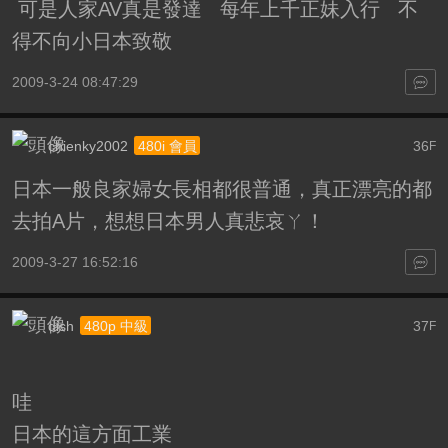
可是人家AV真是發達 每年上千正妹入行 不
得不向小日本致敬
2009-3-24 08:47:29
chienky2002
36
480i 會員
F
日本一般良家婦女長相都很普通，真正漂亮的都
去拍A片，想想日本男人真悲哀ㄚ！
2009-3-27 16:52:16
dish
37
480p 中級
F
哇
日本的這方面工業