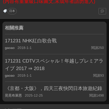
(內容有重量級口味圖文,未成年者請勿進入)
日本
相關推薦
171231 NHK紅白歌合戰
gaoao
2018-1-1
閱讀250
171231 CDTVスペシャル！年越しプレミアラ
イブ 2017 ⇒ 2018
gaoao
2018-1-1
閱讀93
《京都・大阪》，四天三夜快閃日本旅遊紀錄
晃晃布萊恩
2025-12-25
閱讀1498