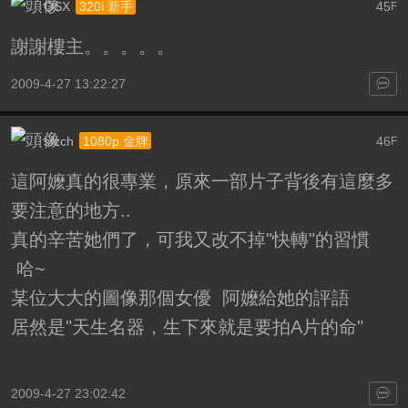
QSX
45
320i 新手
F
謝謝樓主。。。。。
2009-4-27 13:22:27
sfzch
46
1080p 金牌
F
這阿嬤真的很專業，原來一部片子背後有這麼多
要注意的地方..
真的辛苦她們了，可我又改不掉"快轉"的習慣
哈~
某位大大的圖像那個女優 阿嬤給她的評語
居然是"天生名器，生下來就是要拍A片的命"
2009-4-27 23:02:42