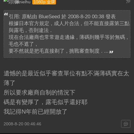
danielhu
7
1080p 金牌
F
引用: 原帖由
BlueSeed
於 2008-8-20 00:38 發表
根據日本官方規定 , 成人片合法 , 但不能直接露第三點
與露毛 , 否則違法 .
現在合法廠商也常常遊走邊緣 , 薄碼到幾乎等於無碼 ,
毛也不遮了 ,
要不然就是把毛直接剃了 , 挑戰審查制度 . ...
遺憾的是最近似乎審查單位有點不滿薄碼實在太
薄了
所以要求廠商自制的情況下
碼是有變厚了，露毛似乎還好耶
我記得N年前已經開放了
2008-8-20 00:46:46