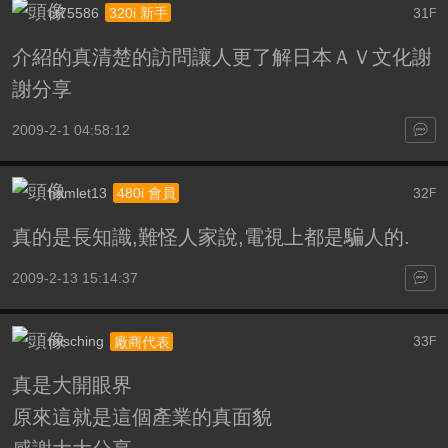
ct75586
31
320i 新手
F
介紹的真清楚的訪問讓人更了解日本ＡＶ文化謝
謝分享
2009-2-1 04:58:12
hamlet13
32
480i 會員
F
真的是長知識,難怪人家說,電視上都是騙人的.
2009-2-13 15:14:37
misching
33
廠商代表
F
真是大開眼界
原來這就是這個產業的真面貌