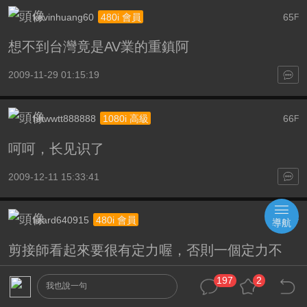
kevinhuang60
65
480i 會員
F
想不到台灣竟是AV業的重鎮阿
2009-11-29 01:15:19
hhwwtt888888
66
1080i 高級
F
呵呵，长见识了
2009-12-11 15:33:41
lizard640915
67
480i 會員
F
導航
剪接師看起來要很有定力喔，否則一個定力不
足，豈不『勞才又傷身』。
197
2
我也說一句
這次，真是大開眼界了。