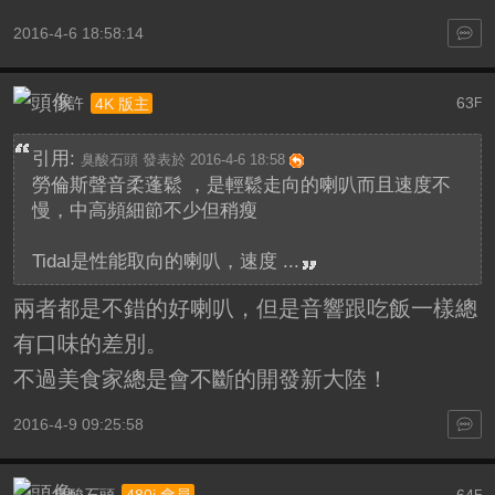
2016-4-6 18:58:14
小許
63
4K 版主
F
引用:
臭酸石頭 發表於 2016-4-6 18:58
勞倫斯聲音柔蓬鬆 ，是輕鬆走向的喇叭而且速度不
慢，中高頻細節不少但稍瘦
Tidal是性能取向的喇叭，速度 ...
兩者都是不錯的好喇叭，但是音響跟吃飯一樣總
有口味的差別。
不過美食家總是會不斷的開發新大陸！
2016-4-9 09:25:58
臭酸石頭
64
480i 會員
F