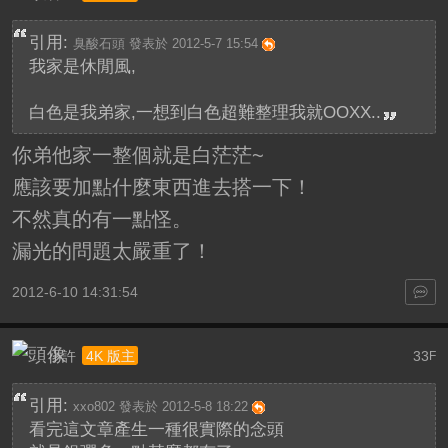
引用:
臭酸石頭 發表於 2012-5-7 15:54
我家是休閒風,
白色是我弟家,一想到白色超難整理我就OOXX..
你弟他家一整個就是白茫茫~
應該要加點什麼東西進去搭一下！
不然真的有一點怪。
漏光的問題太嚴重了！
2012-6-10 14:31:54
小許
33
4K 版主
F
引用:
xxo802 發表於 2012-5-8 18:22
看完這文章產生一種很實際的念頭