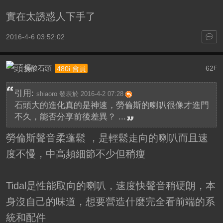
實在太誘惑人下手了
2016-4-6 03:52:02
臭酸石頭
62
480i 會員
F
引用:
shiaoro 發表於 2016-4-2 07:28
石頭大的進化真的是神速，勞倫斯的喇叭很像才進門
不久，能否分享前後差異？ ...
勞倫斯聲音柔蓬鬆 ，是輕鬆走向的喇叭而且速
度不慢，中高頻細節不少但稍瘦
Tidal是性能取向的喇叭，速度快聲音稍硬朗，本
身沒自己的味道，想要營造什麼完全看前端的系
統和配件