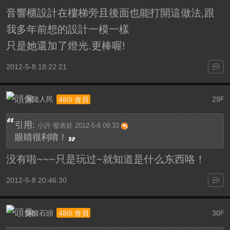
音響櫃設計在樓梯旁且後面也能打開這做法,跟
我多年前想的設計一模一樣
只是她還加了燈光.更棒喔!
2012-5-8 18:22:21
大陆人民
29
480i 會員
F
引用:
小許 發表於 2012-5-8 09:33
眼睛很利唷！
没有啦~~~只是玩过~就知道是什么东西咯！
2012-5-8 20:46:30
臭酸石頭
30
480i 會員
F