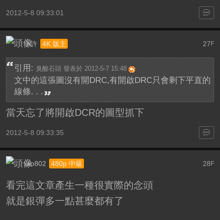
2012-5-8 09:33:01
小許
27
4K 版主
F
引用:
臭酸石頭 發表於 2012-5-7 15:48
文中的這張圖沒有開DRC,有開啟DRC只會剩下平直的
線條. . .
當天忘了將開啟DCR的圖型抓下
2012-5-8 09:33:35
xxo802
28
480p 中級
F
看完這文章產生一種很實際的念頭
就是銀彈多一點甚麼都有了