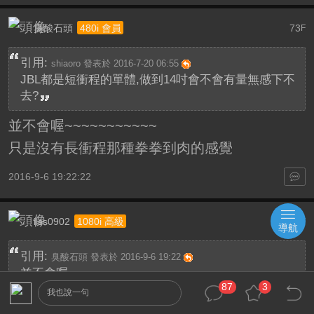
臭酸石頭
73
480i 會員
F
引用:
shiaoro 發表於 2016-7-20 06:55
JBL都是短衝程的單體,做到14吋會不會有量無感下不
去?
並不會喔~~~~~~~~~~~
只是沒有長衝程那種拳拳到肉的感覺
2016-9-6 19:22:22
ilss0902
74
1080i 高級
F
導航
引用:
臭酸石頭 發表於 2016-9-6 19:22
並不會喔~~~~~~~~~~~
87
3
只是沒有長衝程那種拳拳到肉的感覺
我也說一句