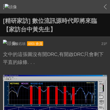
›
家庭劇院
›
HD.Club 精研家訪特搜隊
›
內容
[精研家訪] 數位流訊源時代即將來臨
【家訪台中黃先生】
臭酸石頭
21
480i 會員
F
文中的這張圖沒有開DRC,有開啟DRC只會剩下
平直的線條. . .