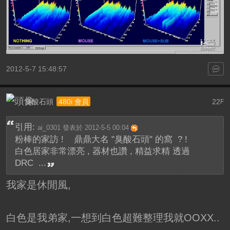
2012-5-7 15:48:57
臭酸石頭
22
480i 會員
F
引用:
ai_0301 發表於 2012-5-5 00:04
粉棒的家訪 ! 鼎鼎大名 "臭酸石頭" 的窩 ? !
白色居家非常漂亮 , 器材也讚 , 精益求精 透過
DRC ...
我家是休閒風,
白色是我弟家,一想到白色超難整理我就OOXX..