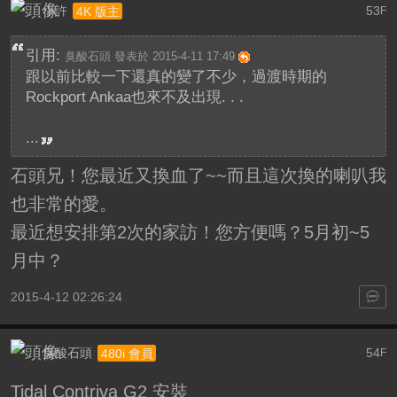
小許
53
4K 版主
F
引用:
臭酸石頭 發表於 2015-4-11 17:49
跟以前比較一下還真的變了不少，過渡時期的
Rockport Ankaa也來不及出現. . .
...
石頭兄！您最近又換血了~~而且這次換的喇叭我
也非常的愛。
最近想安排第2次的家訪！您方便嗎？5月初~5
月中？
2015-4-12 02:26:24
臭酸石頭
54
480i 會員
F
Tidal Contriva G2 安裝