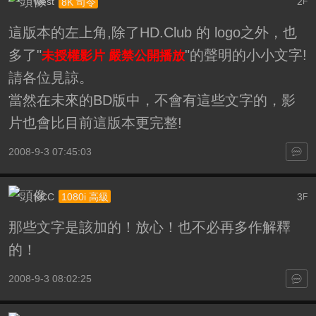
west
2
8K 司令
F
這版本的左上角,除了HD.Club 的 logo之外，也
多了"
"的聲明的小小文字!
未授權影片 嚴禁公開播放
請各位見諒。
當然在未來的BD版中，不會有這些文字的，影
片也會比目前這版本更完整!
2008-9-3 07:45:03
KCC
3
1080i 高級
F
那些文字是該加的！放心！也不必再多作解釋
的！
2008-9-3 08:02:25