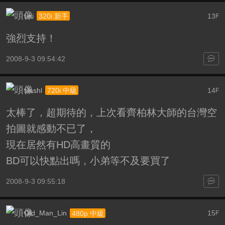
uni
13
320i 新手
F
強烈支持！
2008-9-3 09:54:42
slashl
14
720i 中級
F
太棒了，超期待的，上次看齊柏林大師的台灣空
拍圖就感動不已了，
現在居然有HD高畫質的
BD可以快點出嗎，小弟等不及要買了
2008-9-3 09:55:18
Old_Man_Lin
15
480p 中級
F