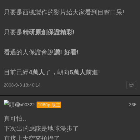
只要是西楓製作的影片給大家看到目瞪口呆!
只要是
精研原創保證精彩!
看過的人保證會說
讚! 好看!
目前已經
4萬人
了
，
朝向
5萬人
前進!
2008-9-3 18:46:14
asa00322
36
1080p 版主
F
真可怕..
下次出的應該是地球漫步了
直接上太空來拍攝了