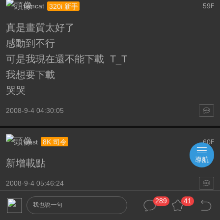
iamcat
59
320i 新手
F
真是畫質太好了
感動到不行
可是我現在還不能下載 T_T
我想要下載
哭哭
2008-9-4 04:30:05
west
60
8K 司令
F
導航
新增載點
2008-9-4 05:46:24
289
41
我也說一句
Jett
61
720i 中級
F