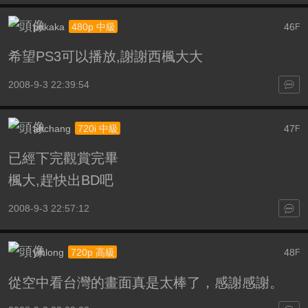
pokaka
46
480p 中級
F
希望PS3可以播放,謝謝西楓大大
2008-9-3 22:39:54
ahchang
47
720i 中級
F
已經下完觀賞完畢
楓大,趕快出BD吧
2008-9-3 22:57:12
yihlong
48
720p 高級
F
從空中看台灣的畫面真是太棒了，感謝感謝。