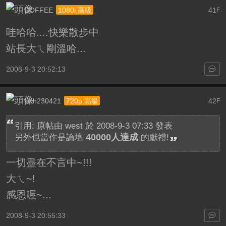
COFFEE
41
1080i 高級
F
哇哈哈....快樂散步中
站長大ㄟ剛溫哈...
2008-9-3 20:52:13
kwh230421
42
720p 高級
F
引用: 原帖由
west
於 2008-9-3 07:33 發表
40000人達成
另外也當作是論壇
的獻禮!
一切盡在不言中~!!!
大ㄟ~!
感恩喔~...
2008-9-3 20:55:33