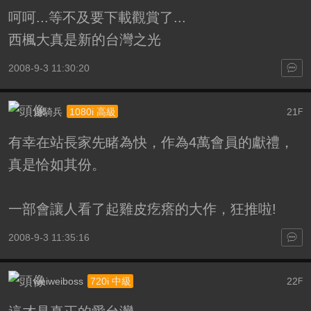
呵呵...等不及要下載觀賞了...
西楓大真是新的台灣之光
2008-9-3 11:30:20
遊騎兵
21
1080i 高級
F
有幸在站長家先睹為快，作為4萬會員的獻禮，
真是恰如其份。
一部會讓人看了起雞皮疙瘩的大作，狂推啦!
2008-9-3 11:35:16
weiweiboss
22
720i 中級
F