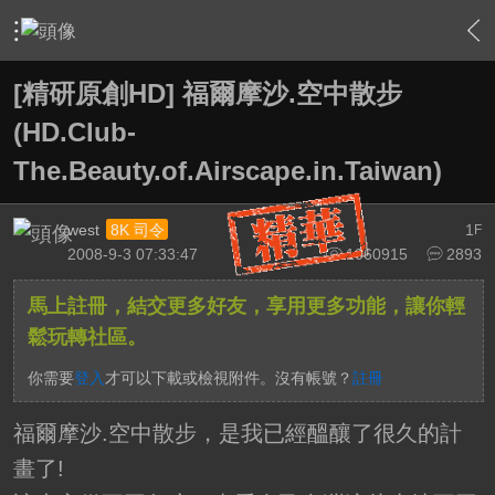
›
影片創作區
›
精研原創作品(下載區)
›
內容
[精研原創HD] 福爾摩沙.空中散步
(HD.Club-
The.Beauty.of.Airscape.in.Taiwan)
west
1
8K 司令
F
2008-9-3 07:33:47
1060915
2893
馬上註冊，結交更多好友，享用更多功能，讓你輕
鬆玩轉社區。
你需要
登入
才可以下載或檢視附件。沒有帳號？
註冊
福爾摩沙.空中散步，是我已經醞釀了很久的計
畫了!