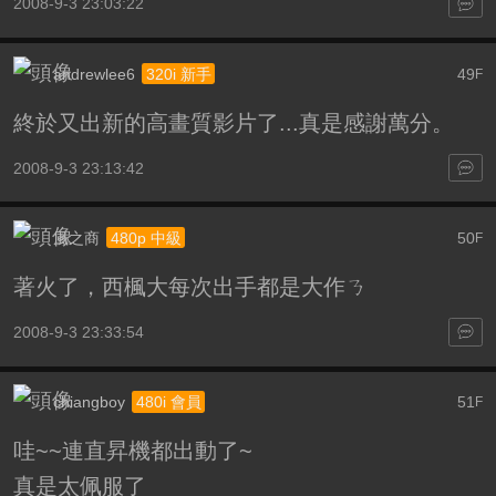
2008-9-3 23:03:22
andrewlee6
49
320i 新手
F
終於又出新的高畫質影片了...真是感謝萬分。
2008-9-3 23:13:42
風之商
50
480p 中級
F
著火了，西楓大每次出手都是大作ㄋ
2008-9-3 23:33:54
chiangboy
51
480i 會員
F
哇~~連直昇機都出動了~
真是太佩服了