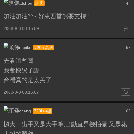
bradsheu
4
訪客
F
加油加油^^~ 好東西當然要支持!!
2008-9-3 08:15:59
gunspike
5
720p 高級
F
光看這些圖
我都快哭了說
台灣真的是太美了
2008-9-3 08:16:07
ahchang
6
720i 中級
F
楓大一出手又是大手筆,出動直昇機拍攝,又是花
大錢的製作