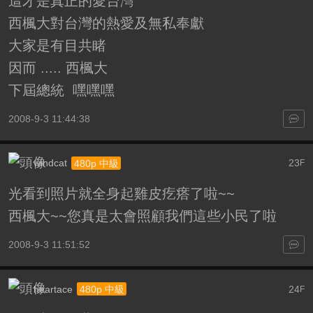
這才是真正的愛台灣
西楓大對台灣的熱愛及無私奉獻
大家是有目共睹
因而 ..... 西楓大
下屆總統 嘿嘿嘿
2008-9-3 11:44:38
windcat
23
480p 中級
F
光看到照片就全身起雞皮疙瘩了啦~~
西楓大~~您真是太會照顧我們這些小民了啦
2008-9-3 11:51:52
heartace
24
480p 中級
F