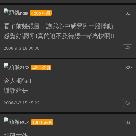
wangla
31
480p 中級
F
看了前幾張圖，讓我心中感覺到一股悸動...
感覺好讚啊!!真的迫不及待想一睹為快啊!!
2008-9-3 15:00:30
vlc2133
32
480i 會員
F
令人期待!!
謝謝站長
2008-9-3 15:45:22
ZEROZ
33
1080i 高級
F
精研大作