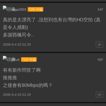
sega2003
54
720i 中級
F
真的是太漂亮了
,沒想到也有台灣的HD空拍
(真
是令人感動)
多謝西楓司令..
2008-9-4 02:52:29
j62u6
55
720i 中級
F
有有新作問世了啊
推推推
之後會有80Mbps的嗎？
2008-9-4 02:52:29