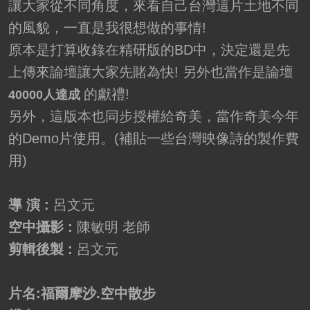
讓大家從不同角度，來看自己台灣這片土地不同
的風貌，一直是我很想做的事情!
原本是打算收錄在精研版的BD中，決定還是先
上傳來論壇讓大家先賭為快! 另外也當作是論壇
的獻禮!
40000人達成
另外，這版本也同步授權給奇美，當作奇美今年
的Demo片使用。(補貼一些台灣映像詩的製作費
用)
導 演 :
呂文元
空中攝影 :
陳敏明 老師
剪輯後製 :
呂文元
片名:福爾摩沙.空中散步