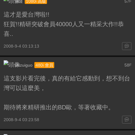
永隆
57
1080i 高級
F
這才是愛台灣啦!!
狂賀!!精研突破會員40000人又一精采大作!!恭
喜..
2008-9-4 03:13:13
shizuiguo
58
480i 會員
F
這支影片看完後，真的有給它感動到，想不到台
灣可以這麼美，
期待將來精研推出的BD歐，等著收藏中。
2008-9-4 03:23:58