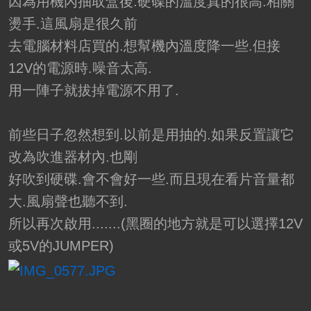
因為用機內抽取盒後.硬碟的溫度真的很高.相關
燙手.這風扇是很久前
去電腦材料店買的.想幫機內溫度降一些.但接
12V的電源時.噪音太高.
用一陣子就拔掉電源不用了.
前些日子忽然想到.以前是用抽的.如果反置讓它
改為吹進器材內.也剛
好吹到硬碟.會不會好一些.而且現在看片音量都
大.風扇聲也聽不到.
所以再次啟用.......(黑圈的地方就是可以選擇12V
或5V的JUMPER)