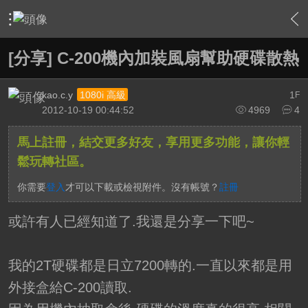
›
軟硬體相關技術
›
高畫質多媒體播放機與BD討論區
›
內
[分享] C-200機內加裝風扇幫助硬碟散熱
kao.c.y
1
1080i 高級
F
2012-10-19 00:44:52
4969
4
馬上註冊，結交更多好友，享用更多功能，讓你輕
鬆玩轉社區。
你需要
登入
才可以下載或檢視附件。沒有帳號？
註冊
或許有人已經知道了.我還是分享一下吧~
我的2T硬碟都是日立7200轉的.一直以來都是用
外接盒給C-200讀取.