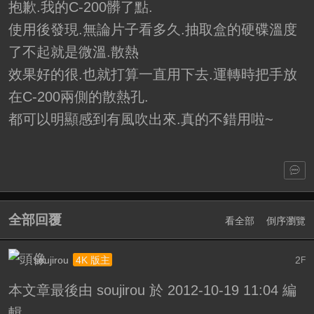
抱歉.我的C-200髒了點.
使用後發現.無論片子看多久.抽取盒的硬碟溫度
了不起就是微溫.散熱
效果好的很.也就打算一直用下去.運轉時把手放
在C-200兩側的散熱孔.
都可以明顯感到有風吹出來.真的不錯用啦~
全部回覆
看全部
倒序瀏覽
soujirou
2
4K 版主
F
本文章最後由 soujirou 於 2012-10-19 11:04 編
輯