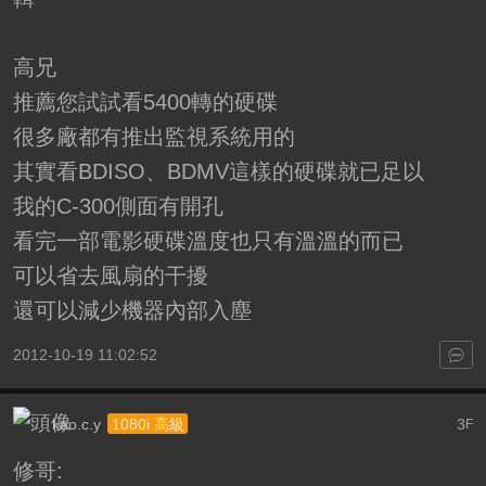
高兄
推薦您試試看5400轉的硬碟
很多廠都有推出監視系統用的
其實看BDISO、BDMV這樣的硬碟就已足以
我的C-300側面有開孔
看完一部電影硬碟溫度也只有溫溫的而已
可以省去風扇的干擾
還可以減少機器內部入塵
2012-10-19 11:02:52
kao.c.y
3
1080i 高級
F
修哥: