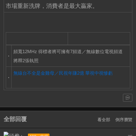
市場重新洗牌，消費者是最大贏家。
頻寬12MHz 得標者將可擁有7頻道／無線數位電視頻道
‧
將釋2張執照
無線台不全是金雞母／民視年賺2億 華視中視慘虧
‧
全部回覆
看全部
倒序瀏覽