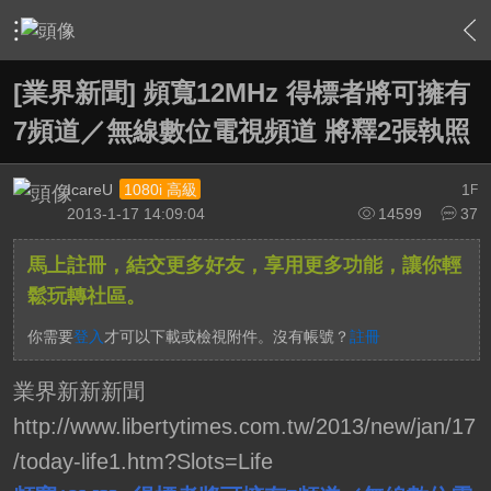
›
綜合討論區
›
台灣UHD TV發展討論區
›
內容
[業界新聞] 頻寬12MHz 得標者將可擁有
7頻道／無線數位電視頻道 將釋2張執照
IcareU
1
1080i 高級
F
2013-1-17 14:09:04
14599
37
馬上註冊，結交更多好友，享用更多功能，讓你輕
鬆玩轉社區。
你需要
登入
才可以下載或檢視附件。沒有帳號？
註冊
業界新新新聞
http://www.libertytimes.com.tw/2013/new/jan/17
/today-life1.htm?Slots=Life