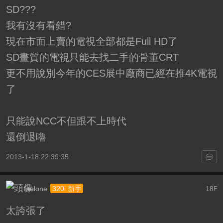
SD???
我有沒有看錯?
現在市面上賣的電視全部都是Full HD了
SD畫質的電視只能去找二手的骨董CRT
更不用說別今年的CES展中廠商已經在推4K電視
了
只能說NCC不但跟不上時代
還倒退嚕
2013-1-18 22:39:35
faelone
18
320i 新手
F
太誇張了