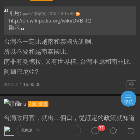
引用:
park7 發表於 2013-2-4 15:42
http://en.wikipedia.org/wiki/DVB-T2
顯示
台灣不一定比越南和泰國先進啊,
所以不要和越南泰國比.
南非有曼德拉, 又有世界杯, 台灣不應和南非比.
阿爾巴尼亞?
2013-2-4 16:00:08
導航
hanlu
35
480i 會員
F
台灣政府官，就出二個口，從訂定的政策就知道
超沒有世界觀，HD發展到現在，也沒什麼好期
37
我也說一句
待了。