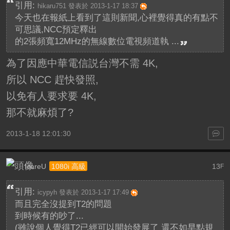
引用:
hikaru751 發表於 2013-1-17 18:37
今天也在報紙上看到了這則新聞,心裡覺得真的有點不
可思議,NCC預定釋出
的2張頻寬12MHz的無線數位電視頻道執 ...
為了因應中華電信説台灣不需 4K,
所以 NCC 趕快發照,
以免有人要求要 4K,
那不就麻煩了?
2013-1-18 12:01:30
IcareU
13
1080i 高級
F
引用:
icypyh 發表於 2013-1-17 17:49
而且完全沒提到T2的問題
到時候有的吵了...
(雖說個人覺得T2已經可以開始發展了 還不如早點規