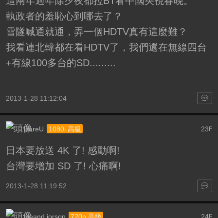
這兩年過年除夕夜都拉BT看中國央視春晚。
執政者的羞恥心到哪去了？
雪隧喊通就通，弄一個HDTV真有這麼難？
我看連北韓都在看HDTV了，我們還在無線四台
+有線100多台的SD.........
2013-1-28 11:12:04
IcareU
23
1080i 高級
F
日本要放送 4K 了! 感動啊!
台灣要增加 SD 了! 心痛啊!
2013-1-28 11:19:52
meand.jorson
24
720p 高級
F