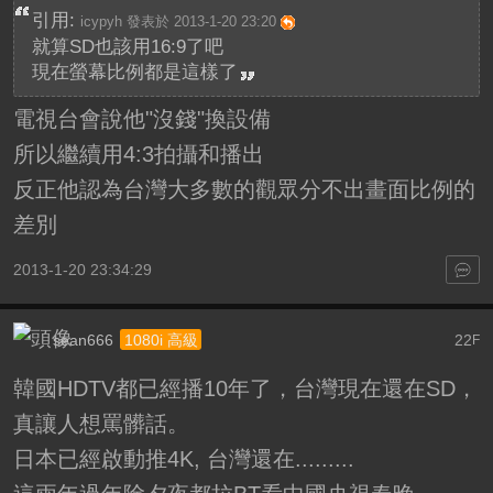
引用:
icypyh 發表於 2013-1-20 23:20
就算SD也該用16:9了吧
現在螢幕比例都是這樣了
電視台會說他"沒錢"換設備
所以繼續用4:3拍攝和播出
反正他認為台灣大多數的觀眾分不出畫面比例的
差別
2013-1-20 23:34:29
sean666
22
1080i 高級
F
韓國HDTV都已經播10年了，台灣現在還在SD，
真讓人想罵髒話。
日本已經啟動推4K, 台灣還在.........