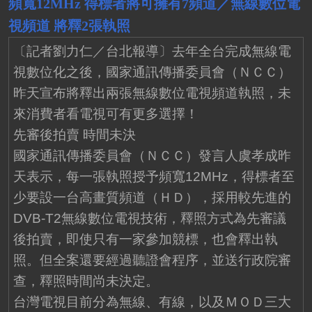
頻寬12MHz 得標者將可擁有7頻道／無線數位電
視頻道 將釋2張執照
〔記者劉力仁／台北報導〕去年全台完成無線電
視數位化之後，國家通訊傳播委員會（ＮＣＣ）
昨天宣布將釋出兩張無線數位電視頻道執照，未
來消費者看電視可有更多選擇！
先審後拍賣 時間未決
國家通訊傳播委員會（ＮＣＣ）發言人虞孝成昨
天表示，每一張執照授予頻寬12MHz，得標者至
少要設一台高畫質頻道（ＨＤ），採用較先進的
DVB-T2無線數位電視技術，釋照方式為先審議
後拍賣，即使只有一家參加競標，也會釋出執
照。但全案還要經過聽證會程序，並送行政院審
查，釋照時間尚未決定。
台灣電視目前分為無線、有線，以及ＭＯＤ三大