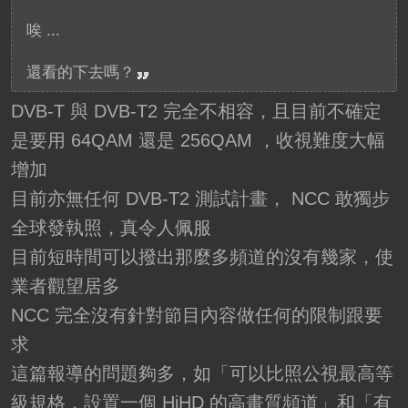
唉 ...
還看的下去嗎？
DVB-T 與 DVB-T2 完全不相容，且目前不確定
是要用 64QAM 還是 256QAM ，收視難度大幅
增加
目前亦無任何 DVB-T2 測試計畫， NCC 敢獨步
全球發執照，真令人佩服
目前短時間可以撥出那麼多頻道的沒有幾家，使
業者觀望居多
NCC 完全沒有針對節目內容做任何的限制跟要
求
這篇報導的問題夠多，如「可以比照公視最高等
級規格，設置一個 HiHD 的高畫質頻道」和「有