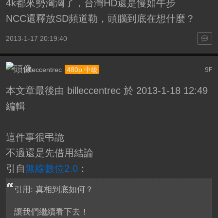
4k都來勢洶洶了，台灣HD還是慢如牛步
NCC還釋放SD頻道勒，頭腦到底在想什麼？
2013-1-17 20:19:40
billeccentrec
9
480p 中級
F
本文章最後由 billeccentrec 於 2013-1-18 12:49
編輯
這件事很弔詭
不過還是先借用結論
引自
無線數位2.0
：
引用: 真相到底如何？
讓我們繼續看下去！