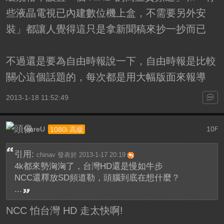
些液晶電視已內建數位機上盒，不需要另外安
裝」都讓人覺得這只是拿新聞稿來抄一抄而已
不過還是要為自由時報說一下，自由時報是比較
關心這個話題的，每次都是用大幅版面來報導
2013-1-18 11:52:49
IcareU
10
1080i 高級
F
引用:
chinav 發表於 2013-1-17 20:19
4k都來勢洶洶了，台灣HD還是慢如牛步
NCC還釋放SD頻道勒，頭腦到底在想什麼？
...
NCC 怕台灣 HD 走太快啊!