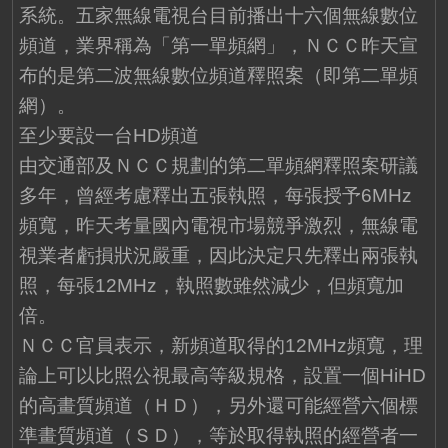
系統。五家無線電視台目前播出十六個無線數位
頻道，業界稱為「第一單頻網」，ＮＣＣ昨天宣
布的是第二波無線數位頻道釋照案（即第二單頻
網）。
至少要設一台HD頻道
由交通部及ＮＣＣ規劃的第二單頻網釋照案研議
多年，曾經考慮釋出五張執照，每張授予6MHz
頻寬，昨天考量國內電視市場競爭激烈，無線電
視業者虧損狀況嚴重，因此決定只先釋出兩張執
照，每張12MHz，執照數雖然減少，但頻寬加
倍。
ＮＣＣ官員表示，新頻道取得的12MHz頻寬，理
論上可以比照公視最高等級規格，設置一個HiHD
的高畫質頻道（ＨＤ），另外還可能經營六個標
準畫質頻道（ＳＤ），等於取得執照的經營者一