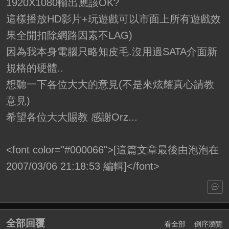
1920X1080輸出應該OK?
這樣播放HD影片+玩遊戲可以市面上所有遊戲效
果全開扣除網路因素不LAG)
因為我本身電腦只略知皮毛.沒用過SATA介面新
規格的硬體..
想聽一下各位大大的意見(不是來炫耀真心請教
意見)
希望各位大大賜教 感謝Orz...
<font color="#000066">[這篇文章最後由泡泡在
2007/03/06 21:18:53 編輯]</font>
全部回覆
看全部
倒序瀏覽