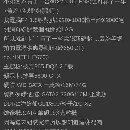
小弟因為買了一台40X2000玩PS3(這可存了ㄧ年
+兼差+泡麵後得到手)
我電腦P4 1.8點對點1920X1080輸出給X2000連
開網頁多開幾個就開始LAG
所以就刷卡ˋ ˊ 買了一些電腦新硬體....因為等網
拍的電源供應器到(銀欣650 ZF)
cpu:INTEL E6700
主機板:技嘉965-DQ6 2.0版
顯示卡:技嘉8800 GTX
硬碟:WD SATA 一萬轉/16M/74G
資料硬碟:西捷 SATA2 320G/16M 企業版
DDR2:海盜船CL4/800/梳子/1G X2
燒錄機:SATA 華碩18X光雕機
因為還未組裝完畢所以想知道這樣配備