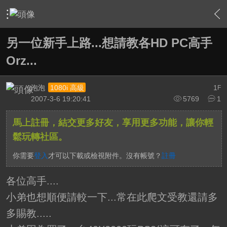
›
軟硬體相關技術
›
HTPC 相關軟硬體技術及運用
›
內容
另一位新手上路...想請教各HD PC高手
Orz...
泡泡
1
1080i 高級
F
2007-3-6 19:20:41
5769
1
馬上註冊，結交更多好友，享用更多功能，讓你輕
鬆玩轉社區。
你需要
登入
才可以下載或檢視附件。沒有帳號？
註冊
各位高手....
小弟也想順便請較一下...常在此爬文受教還請多
多賜教.....