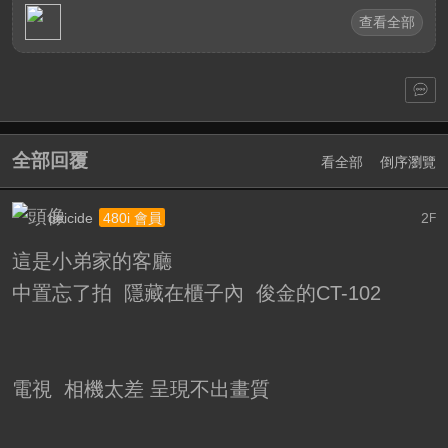
查看全部
全部回覆
看全部
倒序瀏覽
deicide
2
480i 會員
F
這是小弟家的客廳
中置忘了拍 隱藏在櫃子內 俊金的CT-102
電視 相機太差 呈現不出畫質