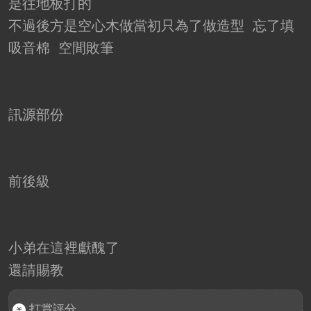
是往地板打的
不過後方是空心木做當初只為了做造型 忘了填
吸音棉 空間敗筆
訊源部份
前後級
小弟在這裡獻醜了
還請賜教
打賞評分