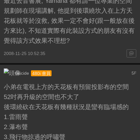
最近去音響展, Yamaha 都有請一位專業的空間
規劃師在現場講解, 他提到後環繞坎入在上方天
花板就等於沒救, 效果一定不會好(跟一般放在後
方來比), 不知道實際有此裝設方式的朋友有沒有
覺得該方式效果不理想?
2008-11-25 10:52:35
deicide
5
480i 會員
F
小弟在電視上方的天花板有預留投影布的空間
52吋再升級的空間也不大了
後環繞砍在天花板有幾種狀況是蠻有臨場感的
1.雷雨聲
2.瀑布聲
3.飛行物掠過的呼嘯聲