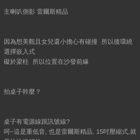
主喇叭側影 雷爾斯精品
因為想美觀且女兒還小擔心有碰撞 所以後環繞
選擇嵌入式
礙於梁柱 所以位置在沙發前緣
拍桌子幹麼？
桌子有電源線跟訊號線?
呵~這是重低音, 也是雷爾斯精品. 15吋壓縮式,就