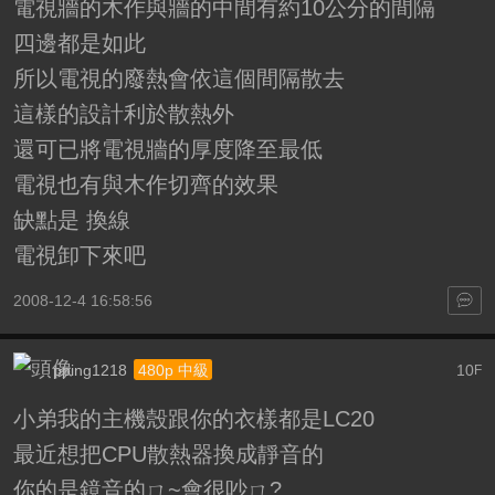
電視牆的木作與牆的中間有約10公分的間隔
四邊都是如此
所以電視的廢熱會依這個間隔散去
這樣的設計利於散熱外
還可已將電視牆的厚度降至最低
電視也有與木作切齊的效果
缺點是 換線
電視卸下來吧
2008-12-4 16:58:56
pping1218
10
480p 中級
F
小弟我的主機殼跟你的衣樣都是LC20
最近想把CPU散熱器換成靜音的
你的是鏡音的ㄇ~會很吵ㄇ?