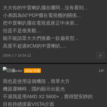
大大你的中置喇叭擺在哪阿...沒有看到...
小弟因為50"PDP擺在電視櫃的關係...
把中置喇叭擺在電視底座正中央前...
但是不是很美觀....
能不能請眾大大們推薦一款扁長型...
高度不超過8CM的中置喇叭....
2009-1-7 18:34:22
murder
16
480p 中級
F
我也是使用這個機殼，簡單大方
機器運轉時，隱約顯示出藍光
不過我是用AMD X2 5600+，覺得蠻安靜的
目前持續摸索VISTA介面