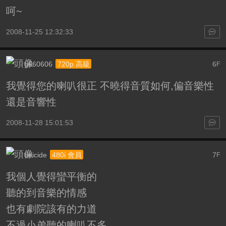
呵~
2008-11-25 12:32:33
g660606
6
720p 高級
F
我覺得您的喇叭很正
不曉得音質如何,偏音樂性
還是音響性
2008-11-28 15:01:53
deicide
7
480i 會員
F
我個人覺得蠻平衡的
聽的到音樂的情感
也有劇院該有的力道
不過小弟聽的喇叭不多