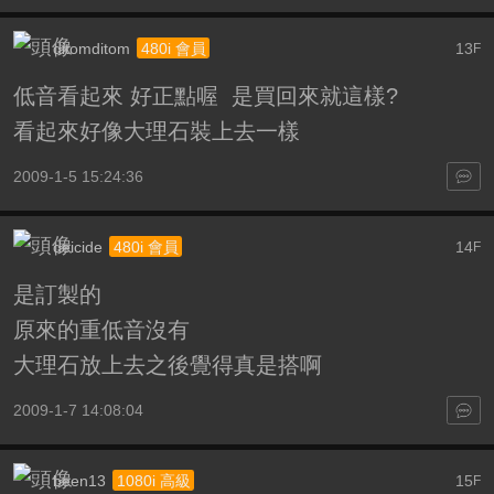
ditomditom
13
480i 會員
F
低音看起來 好正點喔 是買回來就這樣?
看起來好像大理石裝上去一樣
2009-1-5 15:24:36
deicide
14
480i 會員
F
是訂製的
原來的重低音沒有
大理石放上去之後覺得真是搭啊
2009-1-7 14:08:04
been13
15
1080i 高級
F