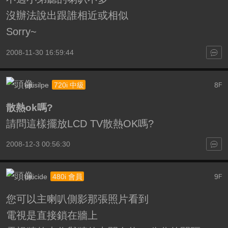
沒辦法說出跟誰相近或相似
Sorry~
2008-11-30 16:59:44
episilpe
8
720i 中級
F
散熱ok嗎?
請問這樣擺放LCD TV散熱OK嗎?
2008-12-3 00:56:30
deicide
9
480i 會員
F
您可以主喇叭側影那張照片看到
電視是直接鎖在牆上