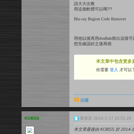
請大大次教
用這個軟體可以嗎??
Blu-ray Region Code Remover
用他以後再用dvdfab燒出這樣可
想先確認好之後再燒
本文章中包含更多
你需要
登入
才可以
回覆
KOBSS
發表於 2014-1-17 15:51:20
本文章最後由 KOBSS 於 2014-1-