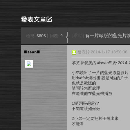
[求助]
有一片歐版的藍光片燒
檢視:
6606
|
回覆:
9
lllseanlll
發表於 2014-1-17 13:50:38
本文章最後由 lllseanlll 於 2014-
小弟燒出了一片的藍光原盤影片
用dvdfab燒出後 說是b區的片子
也就是歐版的
請問該怎麼處理
在能讓他在藍光機播放
1變更區碼嗎??
不知道該如何做
2小弟一定要把片子燒出來
才能看