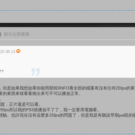
|
顯示全部樓層
-20 08:13
?
但是如果我想如果你能用那BDINFO看全部的檔案有沒有任何25fps的
要的東西來猜看看燒出來可不可以播放正常。
案。
麼問題，正片還是可以看。
5fps所以我的PS3就播放不了了，我一定要用電腦看。
驗。也許現在沒有這麼多25fps的問題了，但是我是有聽說早期pal區