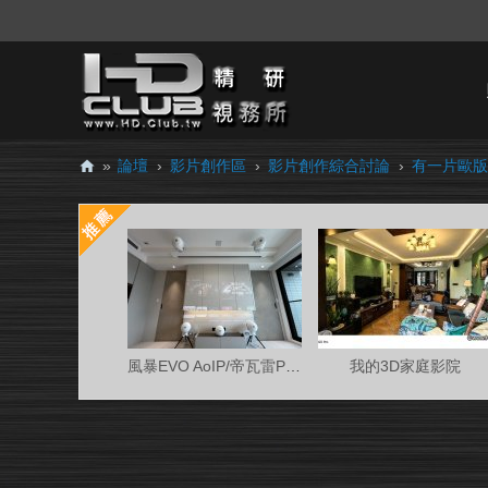
»
論壇
›
影片創作區
›
影片創作綜合討論
›
有一片歐版
H
D.
Cl
ub
精
研
風暴EVO AoIP/帝瓦雷Phantom 7.0.4金蛋客廳
我的3D家庭影院
視
務
所