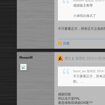
lllseanlll 發表於 2014-1
感謝版主教學
小弟找出格式了
不只要看正片，所有正片之前的
回覆
lllseanlll
樓主
|
發表於 2014-1-20 08
hazel_wu 發表於 2014-1
不只要看正片，所有
的。 ...
感謝回復
所以這片是PAL
還是移除區碼就OK呢??