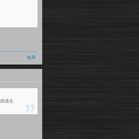
。
檢舉
鈕跳過去