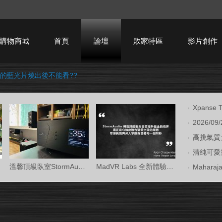
購物商城
首頁
論壇
敗家特區
影片創作
的藍光片燒出後不能看??
HTPC技術討論
Xpans
2026/09
高挑氣質大
清純可愛第
溫馨頂級臥室StormAudio風暴Core 16/Ken Kr
MadVR Labs 全新體驗中心 —— 與 StormAud
Mahara