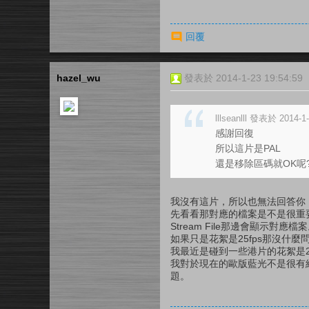
回覆
hazel_wu
發表於 2014-1-23 19:54:59
lllseanlll 發表於 2014-1
感謝回復
所以這片是PAL
還是移除區碼就OK呢?
我沒有這片，所以也無法回答你，
先看看那對應的檔案是不是很重
Stream File那邊會顯示對應檔
如果只是花絮是25fps那沒什
我最近是碰到一些港片的花絮是2
我對於現在的歐版藍光不是很有經
題。