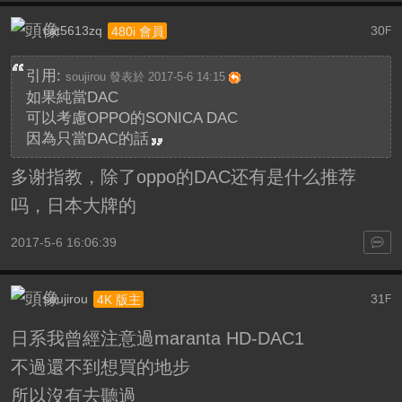
cat5613zq
30
480i 會員
F
引用:
soujirou 發表於 2017-5-6 14:15
如果純當DAC
可以考慮OPPO的SONICA DAC
因為只當DAC的話
多谢指教，除了oppo的DAC还有是什么推荐
吗，日本大牌的
2017-5-6 16:06:39
soujirou
31
4K 版主
F
日系我曾經注意過maranta HD-DAC1
不過還不到想買的地步
所以沒有去聽過