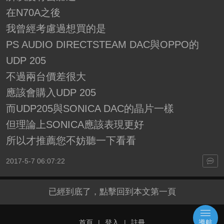
在N70A之後
我曾經考慮過想買的是
PS AUDIO DIRECTSTEAM DAC與OPPO的
UDP 205
不過兩台價差很大
應該會購入UDP 205
而UDP205與SONICA DAC的晶片一樣
但理論上SONICA應該表現更好
所以才推薦您不妨聽一下看看
2017-5-7 06:07:22
已經到底了，點擊回到本文第一頁
首頁
|
登入
|
註冊
導航