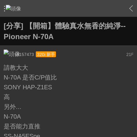
›
軟硬體相關技術
›
DS數位串流音樂
›
內容
[分享] 【開箱】體驗真水無香的純淨--
Pioneer N-70A
s9157473
21
320i 新手
F
請教大大
N-70A 是否C/P值比
SONY HAP-Z1ES
高
另外...
N-70A
是否能力直推
SS-NA5ESpe