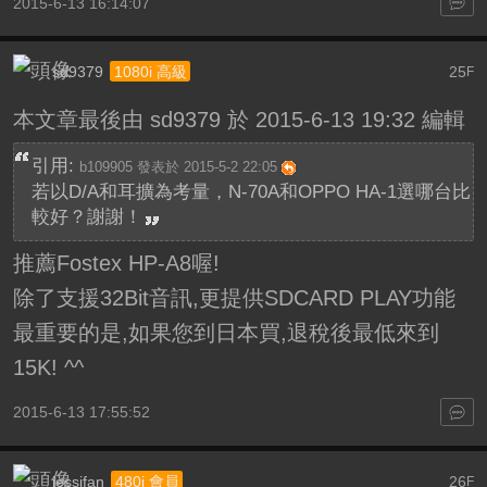
2015-6-13 16:14:07
sd9379
25
1080i 高級
F
本文章最後由 sd9379 於 2015-6-13 19:32 編輯
引用:
b109905 發表於 2015-5-2 22:05
若以D/A和耳擴為考量，N-70A和OPPO HA-1選哪台比
較好？謝謝！
推薦Fostex HP-A8喔!
除了支援32Bit音訊,更提供SDCARD PLAY功能
最重要的是,如果您到日本買,退稅後最低來到
15K! ^^
2015-6-13 17:55:52
jessifan
26
480i 會員
F