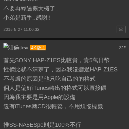
不要再經過擴大機了..
小弟是新手..感謝!!
2015-5-27 11:00:32
soujirou
22
4K 版主
F
首先SONY HAP-Z1ES比較貴，貴5萬日幣
性價比就不清楚了，因為我沒聽過HAP-Z1ES
不考慮的原因是他只吃自己的的格式
個人是偏好iTunes轉出的格式可以直接餵
因為我主要是用Apple的設備
還有iTunes轉CD很輕鬆，不用煩惱標籤
推SS-NA5ESpe則是100%不行