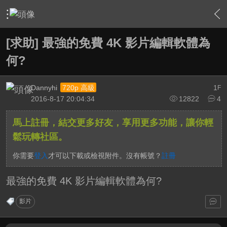
›
影片創作區
›
剪接軟硬體討論區
›
內容
[求助] 最強的免費 4K 影片編輯軟體為
何?
Dannyhi
1
720p 高級
F
2016-8-17 20:04:34
12822
4
馬上註冊，結交更多好友，享用更多功能，讓你輕
鬆玩轉社區。
你需要
登入
才可以下載或檢視附件。沒有帳號？
註冊
最強的免費 4K 影片編輯軟體為何?
影片