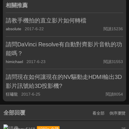
相關推薦
請教手機拍的直立影片如何轉檔
absolute
2017-6-22
閱讀15236
請問DaVinci Resolve有自動對齊影片音軌的功
能嗎？
himichael
2017-6-23
閱讀31553
請問現在如何讓現在的NV驅動走HDMI輸出3D
影片訊號給3D投影機?
狂嘯龍
2017-6-25
閱讀8054
全部回覆
看全部
倒序瀏覽