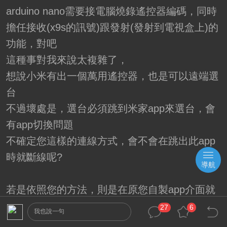
arduino nano需要接電腦燒錄遙控器編碼，同時
擔任接收(x9s的訊號)跟發射(發射到電視盒上)的
功能，對吧
這種事對我來說太複雜了，
想說小米有出一個萬用遙控器，也是可以遠端選
台
不過壞處是，選台必須跳到米家app來選台，會
有app切換問題
不確定您這樣的連線方式，會不會在跳出此app
時就斷線呢?
導航
若是依照您的方法，則是在原您自製app介面就
可以操作了對吧?
27
6
我也說一句
還有看到您似乎有提到，是用x9s的錄製功能達