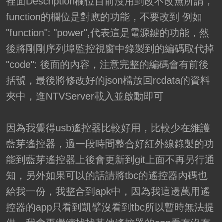
裡面Description欄位目前沒用到改不改無所謂，
function的欄位是對應的功能，不要改到 例如
"function": "power",代表這是電源鍵的功能，然
後將剛剛序列埠監控視窗中錄製到的編碼取代掉
"code": 後面的內容，注意完整的編碼會有前後
括號，最後將修改好的json檔放回rcdata的資料
夾中，進NTVServer載入並啟動即可
因為我覺得usb遙控器比較好用，比較少在維護
藍芽遙控器，過一段時間整合好紅外線錄製的功
能到藍芽遙控器上後會更新到git上面不再另行通
知，另外如果可以的話請將tbc的遙控器內碼也
給我一份，我整合到apk中，因為我這邊萬用遙
控器的app只看到凱擘沒看到tbc所以暫時無法提