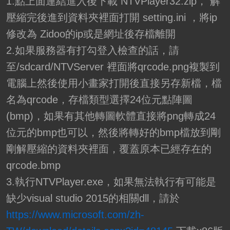
1.點上面連結進入後下載 NTVPlayer32.zip， 解
壓縮完後進到資料夾裡面打開 setting.ini ，將ip
修改為 Zidoo的ip或是網址後存檔離開
2.如果服務器有打勾登入檢查的話，請
至/sdcard/NTVServer 裡面將qrcode.png複製到
電腦上然後使用小畫家打開後直接另存新檔，檔
名為qrcode，存檔類型選擇24位元點陣圖
(bmp)，如果有其他轉圖軟體直接將png轉成24
位元的bmp也可以，然後將轉好的bmp檔放到剛
剛解壓縮的資料夾裡面，覆蓋原本已經存在的
qrcode.bmp
3.執行NTVPlayer.exe，如果無法執行有可能是
缺少visual studio 2015的相關dll，請於
https://www.microsoft.com/zh-