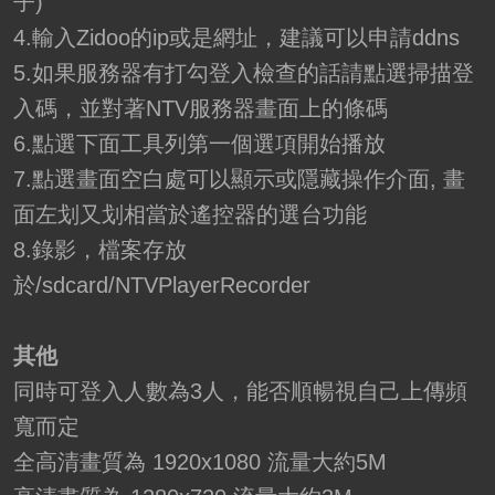
子)
4.輸入Zidoo的ip或是網址，建議可以申請ddns
5.如果服務器有打勾登入檢查的話請點選掃描登
入碼，並對著NTV服務器畫面上的條碼
6.點選下面工具列第一個選項開始播放
7.點選畫面空白處可以顯示或隱藏操作介面, 畫
面左划又划相當於遙控器的選台功能
8.錄影，檔案存放
於/sdcard/NTVPlayerRecorder
其他
同時可登入人數為3人，能否順暢視自己上傳頻
寬而定
全高清畫質為 1920x1080 流量大約5M