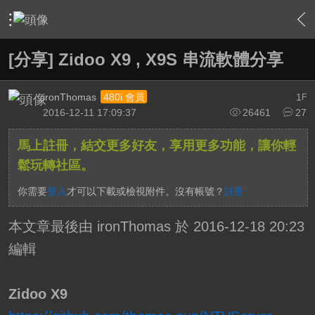
›
軟硬體相關技術
›
高畫質多媒體播放機與BD討論區
›
內
[分享] Zidoo X9 , X9S 串流軟體分享
ironThomas
1
480i 會員
F
2016-12-11 17:09:37
26461
27
馬上註冊，結交更多好友，享用更多功能，讓你輕
鬆玩轉社區。
你需要
登入
才可以下載或檢視附件。沒有帳號？
註冊
本文章最後由 ironThomas 於 2016-12-18 20:23
編輯
Zidoo X9