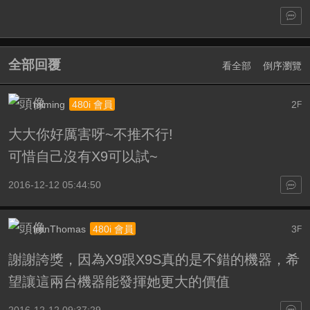
全部回覆
看全部
倒序瀏覽
miming
2
480i 會員
F
大大你好厲害呀~不推不行!
可惜自己沒有X9可以試~
2016-12-12 05:44:50
ironThomas
3
480i 會員
F
謝謝誇獎，因為X9跟X9S真的是不錯的機器，希
望讓這兩台機器能發揮她更大的價值
2016-12-12 09:37:29