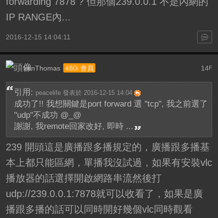
forwarding 7878 ? 但那個239.0.0.1 不是內網的
IP RANGE內...
2016-12-15 14:04:11
ironThomas
14
480i 會員
F
引用:
peacelife 發表於 2016-12-15 14:04
成功了!! 我想關鍵是port forward 選 "tcp", 我之前選了
"udp"不成功 @_@
謝謝, 我remote回家改好, 即時 ...
239 開頭這是廣播跟多播規定的，廣播跟多播基
本上都只能區網，單播我沒試過，如果有安裝vlc
播放器的話選擇開啟網路串流然後打
udp://239.0.0.1:7878就可以收看了，如果是廣
播跟多播的話可以同時開好幾個vlc同時觀看