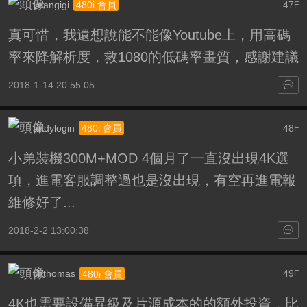
yeangigi
47
480i 會員
F
真可惜，我還想說能不能像Youtube上，用高碼
率來降解析度，救1080的低碼率畫質，感謝建議
2018-1-14 20:55:05
andylogin
48
480i 會員
F
小弟裝機300M+MOD 4個月了一直沒出現4K選
項，進電客服調整過也是沒出現，有空再進電報
維修好了...
2018-2-2 13:00:38
chthomas
49
480i 會員
F
4K也需要設備昇級及片源成本的的額外投資，比