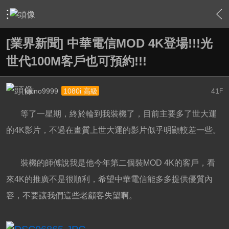
›
綜合討論區
›
台灣UHD TV發展討論區
›
內容
[業界新聞] 中華電信MOD 4K登場!!!光
世代100M客戶也可預約!!!
kaino9999
41
1080i 高級
F
等了一星期，終於輪到我裝機了，目前主要多了世大運
的4K影片，
不過在畫質上世大運的影片似乎明顯較差一些。
裝機的師傅說我是他今年第二個裝MOD 4K的客戶，看
來4K的推廣
不是很順利，希望中華電信能多多提供優質內
容，不要讓我們這些老
顧客失望啊。