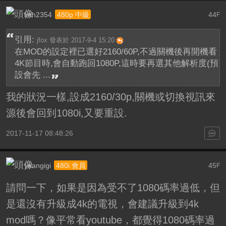
lmh2354
44
480p 中級
F
引用:
jfox 發表於 2017-9-4 15:20
在MOD的設定裡已選好2160/60P,不過關機後再開機看
4K節目時,會自動跑回1080P,這時要再選其他解析度(預
設會先 ...
我的狀況一樣,設成2160/30p,關機或切換視訊來
源後會回到1080i,又要重設.
2017-11-17 08:48:26
yeangigi
45
480i 會員
F
請問一下，如果是因為受不了1080碼率過低，但
是還沒有升級成4k的電視，會建議升級到4k
mod嗎？像平常看youtube，都覺得1080碼率過