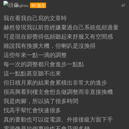
soujirou
4
4K 版主
F
我在看我自己寫的文章時
赫然發現我以前曾經嫌棄過自己系統低頻過量
可是現在卻覺得低頻聽起來舒服又有空間感
雖說我有換擴大機，但喇叭是沒換得
這些年來一點一滴的調整
每一次的調整都只會進步一點點
這一點點甚至聽不出來
但日積月累的結果會累積出非常大的進步
很高興看到樓主會想去做調整而非直接換機
我是肉腳，所以搞了很多時間
找高手幫忙會快速很多
真的要動也可以從電源、外接後級方面下手
電源像是拉個專線也不會花很多錢