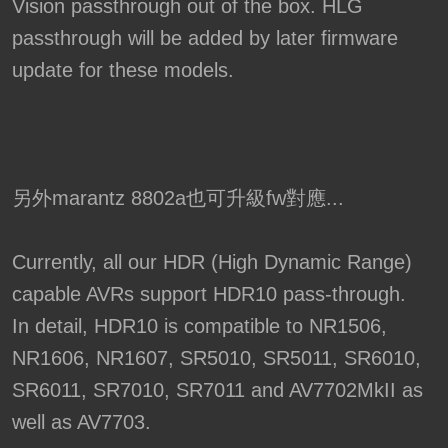
Vision passthrough out of the box. HLG
passthrough will be added by later firmware
update for these models.
另外marantz 8802a也可升級fw對應...
Currently, all our HDR (High Dynamic Range)
capable AVRs support HDR10 pass-through.
In detail, HDR10 is compatible to NR1506,
NR1606, NR1607, SR5010, SR5011, SR6010,
SR6011, SR7010, SR7011 and AV7702MkII as
well as AV7703.