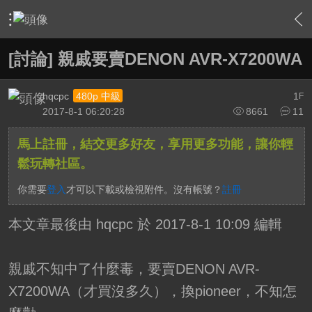
›
家庭劇院
›
擴大機討論區
›
內容
[討論] 親戚要賣DENON AVR-X7200WA
hqcpc
1
480p 中級
F
2017-8-1 06:20:28
8661
11
馬上註冊，結交更多好友，享用更多功能，讓你輕
鬆玩轉社區。
你需要
登入
才可以下載或檢視附件。沒有帳號？
註冊
本文章最後由 hqcpc 於 2017-8-1 10:09 編輯
親戚不知中了什麼毒，要賣DENON AVR-
X7200WA（才買沒多久），換pioneer，不知怎