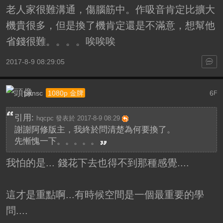
老人家很難溝通，傷腦筋中。作吸音肯定比擴大
機貴很多，但是換了機肯定還是不滿意，想幫他
省錢很難。。。。唉唉唉
2017-8-9 08:29:05
pansc
6
1080p 金牌
F
引用:
hqcpc 發表於 2017-8-9 08:29
謝謝阿修版主，我終於問清楚為何要換了。
先慚愧一下。。。。。
我怕的是... 錢花下去也得不到那種感覺....
這才是重點啊...有時候空間是一個最重要的學
問....