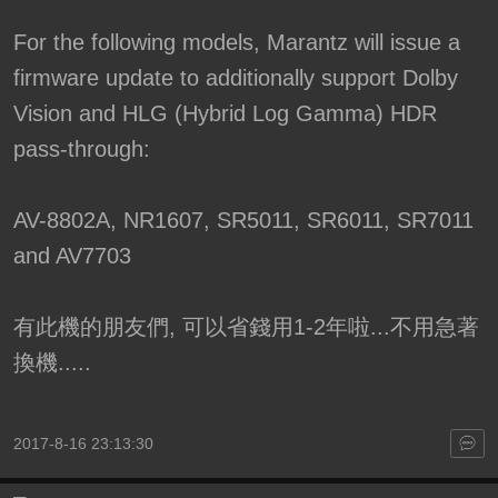
For the following models, Marantz will issue a
firmware update to additionally support Dolby
Vision and HLG (Hybrid Log Gamma) HDR
pass-through:
AV-8802A, NR1607, SR5011, SR6011, SR7011
and AV7703
有此機的朋友們, 可以省錢用1-2年啦...不用急著
換機.....
2017-8-16 23:13:30