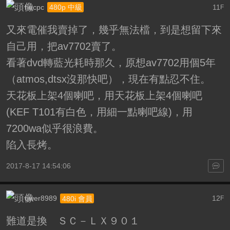
hqcpc
11
480p 中級
F
又來電催我賣掉了，幾乎無法檔，到是想留下來
自己用，把av7702賣了。
看著dvd轉藍光耗時那久，原想av7702用個5年
（atmos,dtsx沒那快吧），現在有點忍不住。
天花板上架4個喇吧，用天花板上架4個喇吧
(KEF T101有白色，用細一點喇吧線)，用
7200wa似乎很浪費。
陷入長烤。
2017-8-17 14:54:06
qwer8989
12
480i 會員
F
難道是換 ＳＣ－ＬＸ９０１