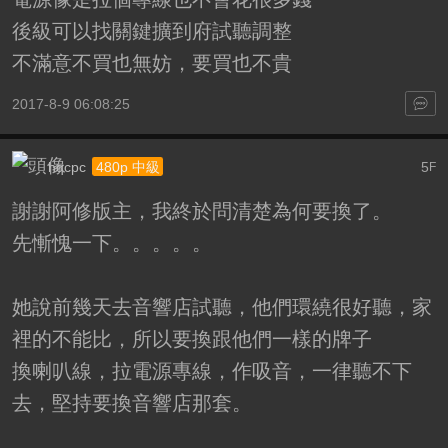
後級可以找關鍵擴到府試聽調整
不滿意不買也無妨，要買也不貴
2017-8-9 06:08:25
hqcpc
5
480p 中級
F
謝謝阿修版主，我終於問清楚為何要換了。
先慚愧一下。。。。。
她說前幾天去音響店試聽，他們環繞很好聽，家
裡的不能比，所以要換跟他們一樣的牌子
換喇叭線，拉電源專線，作吸音，一律聽不下
去，堅持要換音響店那套。