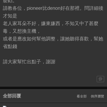
麼勸。
請教各位，pioneer比denon好在那裡。問詳細後
才知是
老人家耳朵不好，嫌東嫌西，不知又中了甚麼
毒，又想換主機，
或者是應改如何幫他調整，讓她聽得喜歡，幫她
省點錢
請大家幫忙出點子，謝謝
全部回覆
看全部
倒序瀏覽