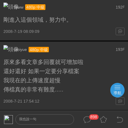
flyww
192
480p 中級
F
剛進入這個領域，努力中。
2008-7-19 08:09:09
umiyue
193
480p 中級
F
原來多看文章多回覆就可增加啦
還好還好 如果一定要分享檔案
我現在的上傳速度超慢
傳檔真的非常有難度.....
導航
2008-7-21 17:54:12
898
jacky1490
194
訪客
我也說一句
F