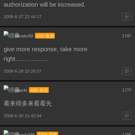
authorization will be increased.
2008-6-27 22:44:17
abcabc00
176
480i 會員
F
give more response, take more
right..................
2008-6-28 10:20:07
ggackt
177
480i 會員
F
看来得多来看看先
2008-6-30 21:42:04
hisashi335
178
720p 高級
F