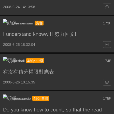
2008-6-24 14:13:58
pkersamsam
173
訪客
F
I understand knoww!!! 努力回文!!
2008-6-25 18:32:04
carshall
174
480p 中級
F
有沒有積分權限對應表
2008-6-26 10:15:35
dinosaurcio
175
480i 會員
F
Do you know how to count, so that the read