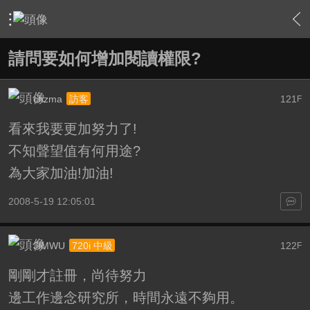
›
站務中心
›
論壇問題反映與建議
›
內容
請問要如何增加閱讀權限?
chzma
121
訪客
F
看來我要更加努力了!
不知聲望值有何用途?
為大家加油!加油!
2008-5-19 12:05:01
JIMWU
122
720i 中級
F
剛剛才註冊，尚待努力
邊工作邊念研究所，時間永遠不夠用。