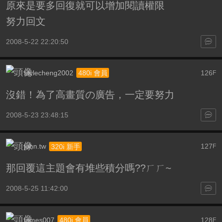
原來是要多回復就可以增加閱讀權限
努力回文
2008-5-22 22:20:50
stylecheng2002
126
480i 會員
F
沒錯！為了高畫質の廣告，一定要努力
2008-5-23 23:48:15
john.tw
127
320i 新手
F
那回覆這主題會有堆些積分嗎??ㄏㄏ~
2008-5-25 11:42:00
james007
128
480i 會員
F