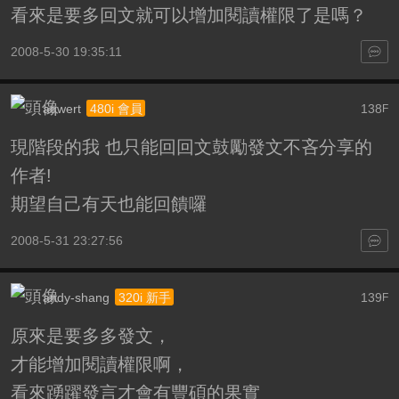
看來是要多回文就可以增加閱讀權限了是嗎？
2008-5-30 19:35:11
aqwert
138
480i 會員
F
現階段的我 也只能回回文鼓勵發文不吝分享的
作者!
期望自己有天也能回饋囉
2008-5-31 23:27:56
andy-shang
139
320i 新手
F
原來是要多多發文，
才能增加閱讀權限啊，
看來踴躍發言才會有豐碩的果實