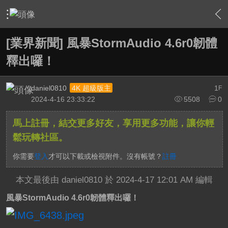
›
家庭劇院
›
擴大機討論區
›
內容
[業界新聞] 風暴StormAudio 4.6r0韌體
釋出囉！
daniel0810
1
4K 超級版主
F
2024-4-16 23:33:22
5508
0
馬上註冊，結交更多好友，享用更多功能，讓你輕
鬆玩轉社區。
你需要
登入
才可以下載或檢視附件。沒有帳號？
註冊
本文最後由 daniel0810 於 2024-4-17 12:01 AM 編輯
風暴StormAudio 4.6r0韌體釋出囉！