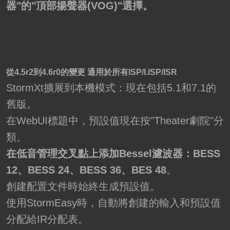
器"的"頂部揚聲器(VOG)"選擇。
從4.5r2到4.6r0的變更 通用於所有ISP/I.ISP/ISR
StormXt擴展到本機模式：現在包括5.1和7.1的
舊版。
在WebUI標題中，預設值現在按"Theater劇院"分
類。
在低音管理交叉點上添加Bessel濾波器：BESS
12、BESS 24、BESS 36、BES 48
。
創建配置文件時始終生成預設值。
使用StormEasy時，自動將創建的輸入和預設值
分配給IR分配表。