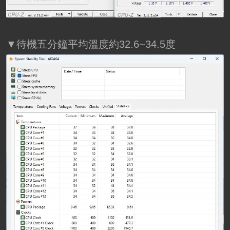
▼待機五分鐘平均溫度約32.6~34.5度