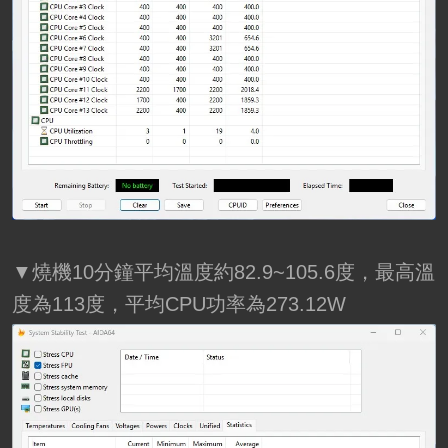
▼燒機10分鐘平均溫度約82.9~105.6度，最高溫
度為113度，平均CPU功率為273.12W