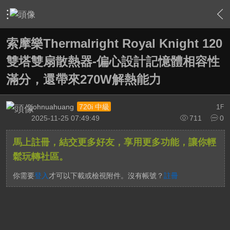
›
敗家特區 For Sale or Trade
›
3C資訊流通站
›
內容
索摩樂Thermalright Royal Knight 120
雙塔雙扇散熱器-偏心設計記憶體相容性
滿分，還帶來270W解熱能力
johnuahuang
1
720i 中級
F
2025-11-25 07:49:49
711
0
馬上註冊，結交更多好友，享用更多功能，讓你輕
鬆玩轉社區。
你需要
登入
才可以下載或檢視附件。沒有帳號？
註冊