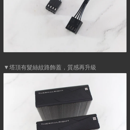
▼塔頂有髮絲紋路飾蓋，質感再升級