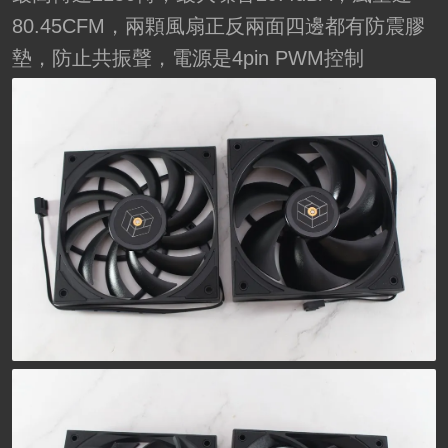
80.45CFM，兩顆風扇正反兩面四邊都有防震膠
墊，防止共振聲，電源是4pin PWM控制