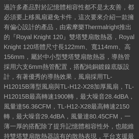
過許多產品對於記憶體相容性都不是太友善，都
必須要上移風扇避免卡件，這次要來介紹一款擁
有偏心設計的產品，由索摩樂Thermalright推出
的『Royal Knight 120』雙塔雙扇散熱器，Royal
Knight 120塔體尺寸長122mm、寬114mm、高
156mm，屬於中小型雙塔雙扇散熱器，導熱管
採用六支6mm熱管配置，搭配純銅鍍鎳底版設
計，有著優秀的導熱效果，風扇採用TL-
H12015B薄型風扇與TL-H12-X28加厚風扇，TL-
H12015B最高轉速1900轉，最大噪音28.4dBA，
風量達56.36CFM，TL-H12-X28最高轉速2150
轉，最大噪音29.4dBA，風量達80.45CFM，一
薄一厚的搭配除了提升記憶體相容性外，也能維
持雙塔雙扇散熱器該有的散熱表現，平台支援最