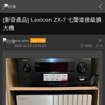
›
敗家特區 For Sale or Trade
›
二手交換交易區
›
內容
[影音產品] Lexicon ZX-7 七聲道後級擴
大機
amy.adon
1
720i 中級
F
2025-12-24 13:03:13
4003
4