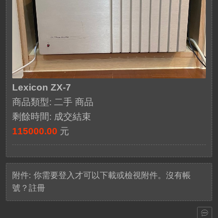
Lexicon ZX-7
商品類型: 二手 商品
剩餘時間:
成交結束
115000.00
元
附件:
你需要
登入
才可以下載或檢視附件。沒有帳
號？
註冊