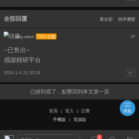
全部回覆
看全部
倒序瀏覽
amy.adon
2
720i 中級
F
~已售出~
感謝精研平台
2026-1-4 21:30:24
已經到底了，點擊回到本文第一頁
首頁
|
登入
|
註冊
導航
手機版
|
電腦版
4