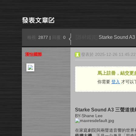
[器材鑑賞]
Starke Sou
檢視:
2877
|
回覆:
0
漢怡國際
發表於 2025-12-26 11:45:22
馬上註冊，結交更
你需要
登入
才可以
Starke Sound A3 
BY-Shane Lee
在家庭劇院與兩聲道音響的世界
級擴大機
，正是一台兼具「肌肉