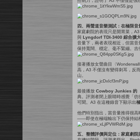
控制力，證明了 A3 不僅僅是
四、兩聲道音樂測試：在極限音
家庭劇院的表現只是開胃菜，A
與
Lyngdorf TDI-3400 綜合
音量下，兩者表現相近，但當音
保持寬闊、穩定、毫不緊繃。吉他
接著播放女聲曲目〈Wonderwa
高，A3 不僅沒有變得刺耳，
山。
最後播放
Cowboy Junkies 的
典。評測者閉上眼睛時感覺「彷
可聞。A3 在這種錄音下顯示出
他們特別指出，當音量推得很高
——即使在極端輸出下仍保持結
五、整體評價與定位：家庭劇院
在總結階段，評測者指出，Starke