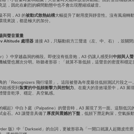
充足，因此在劇烈的瞬間動態中也不會出現壓縮或破音。
不同，A3 的
被動式散熱結構
大幅提升了耐用度與靜音性。沒有風扇轉
環境來說，都是極大的加分。
場與聲音重量
ov Altitude 處理器
連接 A3，只驅動前方三聲道（左、中、右），並關
ellar）》中穿越蟲洞的橋段。即使沒有低音炮，A3 仍讓人感受到
中頻與人聲
械聲也層次分明。聆聽者形容：「就算不靠低頻，這聲音的密度和穩定度依然不
的「Recognizers 飛行場景」。這段被譽為年度最佳低頻測試片段之
仍能感受到
紮實的中低頻衝擊力與控制力
。在龐大的音效場景中，A3 展
體聲音乾淨、穩定、具空氣感。
起》中白卜庭（Palpatine）的聲音時，A3 展現了另一面。這類低
金石。A3 讓聲音具備了
厚度與震撼的下盤
，低頻下潛足夠深，空氣振
nyder 版》中「Darkseid」的台詞，更被形容為「一開口就讓人起雞皮