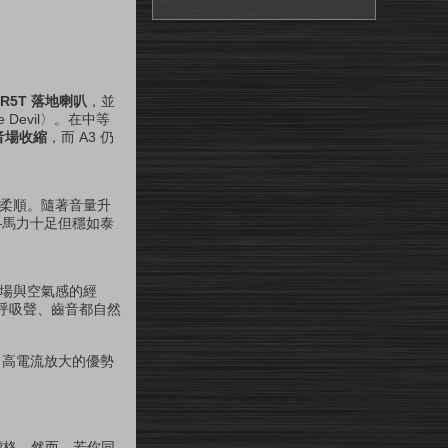
en R5T 落地喇叭
，並
 Devil〉。在中等
音場收縮
，而 A3 仍
然、柔順。隨著音量升
—馬力十足但穩如泰
場與空氣感的經
呼吸聲、齒音都自然
、高電流放大的優勢
價格。然而，若你同