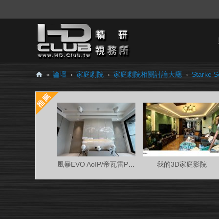
»
論壇
›
家庭劇院
›
家庭劇院相關討論大廳
›
Stark
H
D.
Cl
ub
精
研
風暴EVO AoIP/帝瓦雷Phantom 7.0.4金蛋客廳
我的3D家庭影院
視
務
所