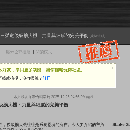
nd A3 三聲道後級擴大機：力量與細膩的完美平衡
[複製連結]
|
顯示全部樓層
|
閱讀模式
×
多好友，享用更多功能，讓你輕鬆玩轉社區。
下載或檢視，沒有帳號？
註冊
本文最後由 漢怡國際 於 2025-12-26 04:56 PM 編輯
三聲道後級擴大機：力量與細膩的完美平衡
裡，後級擴大機往往是系統靈魂的所在。今天要介紹的主角——
Starke 
與音樂性」的重量級猛獸。