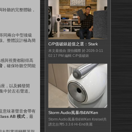
與聆聽的完整體驗，
等同兩台中型後級
線。整體設計極為簡
C/P值破錶超值之選：Stark
本文最後由 漢怡國際 於 2026-3-11
02:17 PM 編輯 C/P值破錶
，手感與視覺都顯得高
音
，確保聆聽空間能
插座，以及觸發開
集中於左右聲道。
這意味著聲音會帶有
Storm Audio風暴/B&W/Ken
Class AB 模式
，最
Storm Audio風暴/B&W/Ken Kreisel共
譜北台灣5.3.3.6 Hi-End美麗
用大型電源變壓器與