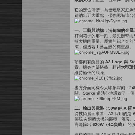
它的定位清楚，為發燒級家庭劇
歸納出五大重點，帶你認識這台
一、工藝與結構：沉甸甸的金屬
打開箱子的那一刻，最先衝擊而
擴大機的重量。厚實的鋁合金前
潔，但透著工藝品般的穩重感。
頂部刻有醒目的
A3 Logo
與 S
貴。機身內部搭載一顆
超大型環
維持極低的底噪。
後方介面同樣令人印象深刻：24
關。Starke 還貼心地設置了一
二、輸出與電路：50W 純 A 類 ×
從技術層面來看，A3 採用的是
傳統 A 類擴大機的那種「溫暖
高能輸出
620W（4Ω負載）
的
這樣的設計讓 A3 同時具備