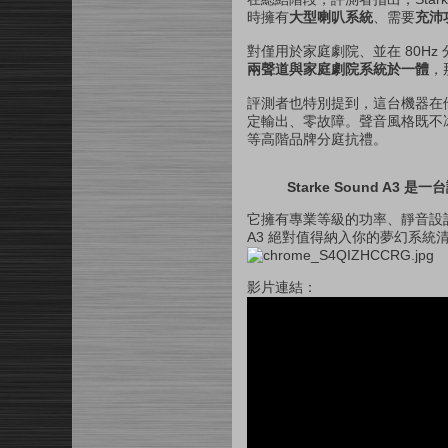
時擁有
大型喇叭系統
、需要
充沛
對僅用於家庭劇院、並在 80H
兩聲道與家庭劇院系統於一體
，
評測者也特別提到，這台機器在
定輸出、零故障。聲音風格既不冰冷也
等高階品牌分庭抗禮。
Starke Sound A
它擁有專業等級的功率、靜音設
A3 絕對值得納入你的夢幻系統
影片連結：