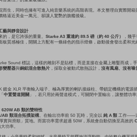
院而生，同時也擁有可進入純音樂系統的高階表現。本文整理自實際開箱
價格逼近美金一萬元、卻讓人驚艷的旗艦後級。
工藝與靜音設計
來的，是它誇張的重量。
Starke A3 重達約 89.5 磅（約 40 公斤）
，幾乎
面板質感極佳，開關上方配有一條綠色的指示燈條，啟動後會發出柔和光
tarke Sound 標誌，這樣的雕刻不是貼標，而是直接在金屬上雕鑿而成
形變壓器
與
銅鋁混合散熱片
，採取全被動式散熱設計，
沒有風扇、沒有噪
K 鍍金 XLR 平衡輸入端子、極為厚實的喇叭接線柱、帶鎖定機構的電源
個「
中置聲道開關
」，若只用於兩聲道模式，可關閉中置輸出，讓整體功率
 620W AB 類的雙特性
A/AB 類混合拓撲架構
。在輸出功率前 50 瓦時，完全以
純 A 類
工作——
、厚實與滑順」質地。而當功率需求超過 50W，系統會自動切換至高效的
強大功率。
兩種性格：小音量時柔和細膩，大音量時又能釋放澎湃動能。由於整台機器採