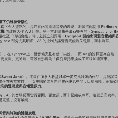
強壯，還相當沉穩。
量下仍維持音樂性
3 真正令人驚艷的，是它在兩聲道純音樂的表現。測試搭配使用
Perlist
擴大機
內建擴大作 A/B 比較。第一首測試曲是滾石樂團的〈Sympathy for the
量推至「演唱會級」時，差距立刻浮現：
Lyngdorf
開始出現聲音壓縮與
 solo 部分尤其明顯，A3 的控制力讓聲音既銳利又乾淨，而非刺耳。
ll〉。在 Lyngdorf上，聲音偏亮且有點「尖銳」，而 A3 的詮釋更為自
反而更展開、更通透。這段被形容為「像從摩托車換成了直線加速賽車」—
〈Sweet Jane〉
。這首在加拿大教堂以單一麥克風錄製的作品，是測試音
彿坐在教堂前排」，女主唱的聲音懸浮在兩喇叭中間，口型清晰，細節如
極高的透明度與音場還原力
。
時，A3 的音場反而變得更開、更空靈，而非緊縮或刺耳。這就是高功率
構完整，沒有破綻。
與音樂聆聽的雙棲旗艦
 Sound A3 的售價約為
10,350 美元
。這並非一般消費者輕易能負擔的