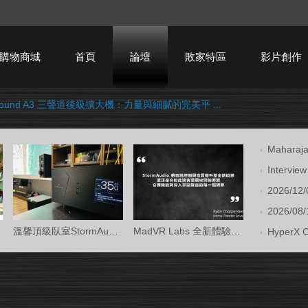
購物商城
首頁
論壇
敗家特區
影片創作
e Sound A3 三聲道後級擴大機：力量與細膩的完美平 ...
HTPC技術討論
Mahara
Intervi
2026/12/
2026/08/1
溫馨頂級臥室StormAudio風暴Core 16/Ken Kr
MadVR Labs 全新體驗中心 —— 與 StormAud
HyperX