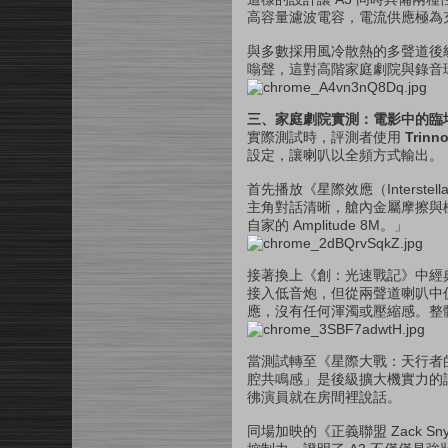
高容量濾波電容，電流供應極為
與多數採用風冷散熱的多聲道後級
嗡聲，這對高階家庭劇院與錄音
三、家庭劇院實測：電影中的臨
實際測試時，評測者使用
Trinn
設定，讓喇叭以全頻方式輸出。
首先播放《星際效應（Interst
主角對話清晰，艙內金屬摩擦與機
自家的 Amplitude 8M。」
接著換上《創：光速戰記》中經典
接入低音炮，但從兩聲道喇叭中
應，沒有任何渾濁或壓縮感。整
當測試轉至《星際大戰：天行者的崛
腔共鳴感」是後級擴大機實力的試
彿演員就在房間裡說話。
同場加映的《正義聯盟 Zack S