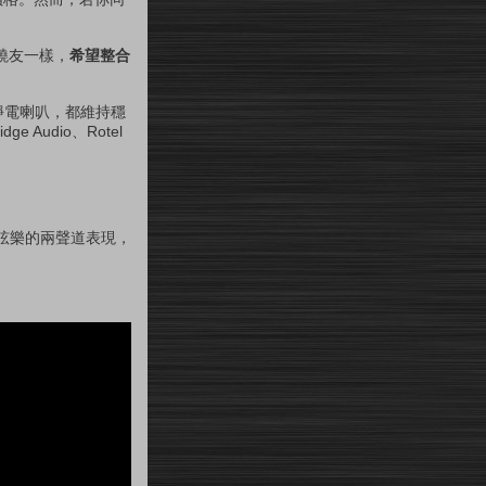
燒友一樣，
希望整合
靜電喇叭，都維持穩
udio、Rotel
弦樂的兩聲道表現，