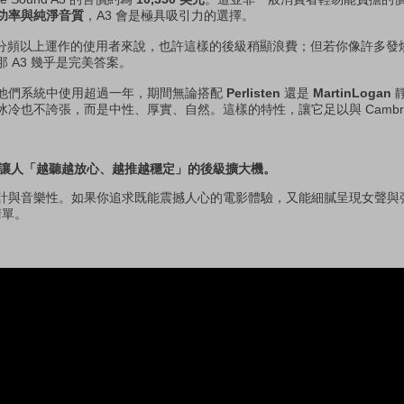
功率與純淨音質
，A3 會是極具吸引力的選擇。
z 分頻以上運作的使用者來說，也許這樣的後級稍顯浪費；但若你像許多發
那 A3 幾乎是完美答案。
他們系統中使用超過一年，期間無論搭配
Perlisten
還是
MartinLogan
不誇張，而是中性、厚實、自然。這樣的特性，讓它足以與 Cambridge A
3 是一台讓人「越聽越放心、越推越穩定」的後級擴大機。
計與音樂性。如果你追求既能震撼人心的電影體驗，又能細膩呈現女聲與
清單。