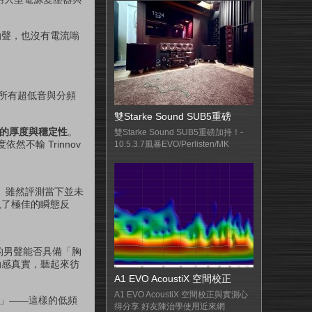
動聲，也沒有電流嗡
閉所有超低音與分頻
雙Starke Sound SUB5重磅
的厚度與穩定性
。
雙Starke Sound SUB5重磅加持！-
輸 Trinnov
10.5.3.7風暴EVO/Perlisten/MK
一。雖然評測當下並未
現了極佳的瞬態反
沉的男聲能否具備「胸
動感真實，聽起來彷
A1 EVO AcoustiX 空間校正
A1 EVO AcoustiX 空間校正與實測心
疙瘩」——這樣的低頻
得分享 好友陳治學使用近來網