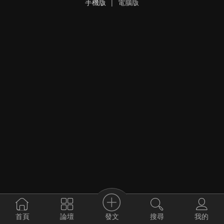
手機版
|
電腦版
發文
首頁
論壇
搜尋
我的