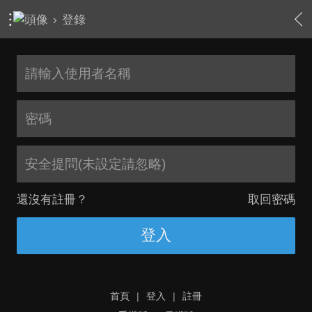
›
登錄
安全提問(未設定請忽略)
還沒有註冊？
取回密碼
登入
首頁
|
登入
|
註冊