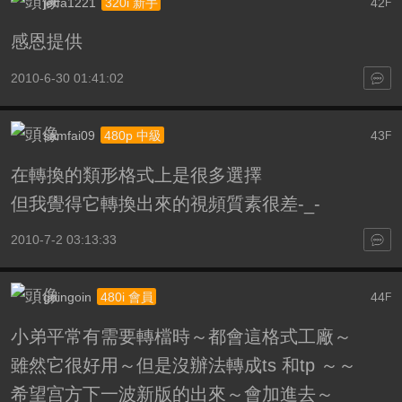
jeffa1221
42
320i 新手
F
感恩提供
2010-6-30 01:41:02
samfai09
43
480p 中級
F
在轉換的類形格式上是很多選擇
但我覺得它轉換出來的視頻質素很差-_-
2010-7-2 03:13:33
goingoin
44
480i 會員
F
小弟平常有需要轉檔時～都會這格式工廠～
雖然它很好用～但是沒辦法轉成ts 和tp ～～
希望宫方下一波新版的出來～會加進去～