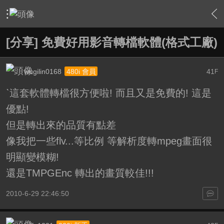
›
影片創作區
›
剪接軟硬體討論區
›
內容
[分享] 免費好用影音轉檔軟體(格式工廠)
wugilin0168
41
480i 會員
F
ˋ這套軟體轉檔很方便啦! 而且又是免費的! 這是
優點!
但是轉出來的品質有點差
像我把一些flv...等比例 等解析度轉mpeg畫面很
明顯變模糊!
還是TMPGEnc 轉出的畫質較佳!!!
2010-6-29 22:46:50