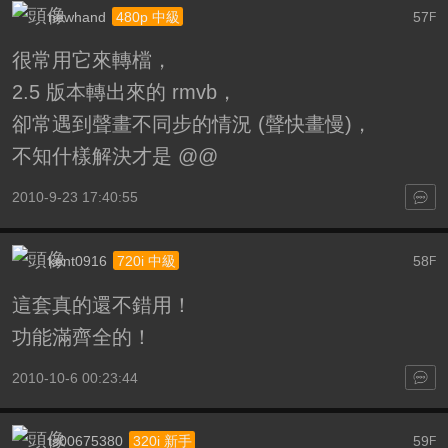
newhand
57
480p 中級
F
很常用它來轉檔，
2.5 版本轉出來的 rmvb，
卻常遇到聲畫不同步的情況 (聲快畫慢)，
不知什樣解決才是 @@
2010-9-23 17:40:55
kent0916
58
720i 中級
F
這套真的還不錯用！
功能滿齊全的！
2010-10-6 00:23:44
ts00675380
59
320i 新手
F