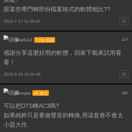
跟某些專門轉部份檔案格式的軟體相比??
2010-7-17 11:00:42
ronal1114
47
720p 高級
F
感謝分享這麼好用的軟體，回家下載來試用看
看！
2010-8-10 10:36:46
johnnytw
48
4K 版主
F
可以把DTS轉AC3嗎?
如果純粹只是要做聲音的轉換,用這套會不會太
小題大作.