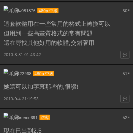
ttljw081876
50
480p 中級
F
這套軟體用在一些常用的格式上轉換可以
但用到一些高畫質格式的常有問題
還在尋找其他好用的軟體,交錯著用
2010-8-31 01:43:42
jcp22968
51
480p 中級
F
她還可以加字幕那些的,很讚!
2010-9-4 21:19:53
laurence691
52
訪客
F
現在已出到2.5