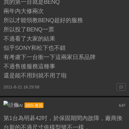
買的第一台就是BENQ
兩年內大修兩次
所以才能領教BENQ超好的服務
所以投了BENQ一票
不過看了大家的結果
似乎SONY和松下也不錯
有考慮下一台衝一下這兩家日系品牌
不過售後服務這種事
還是能不用到就不用了啦
2011-8-21 16:29:58
TSAI
64
480i 會員
F
第1台為明碁42吋，於保固期間內故障，廠商換
台新的不過尺寸依樣型號不一樣，