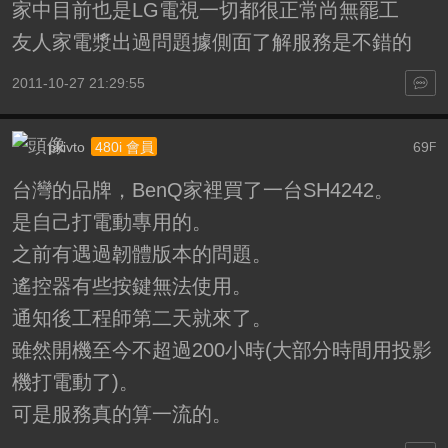
家中目前也是LG電視一切都很正常尚無罷工
友人家電漿出過問題據側面了解服務是不錯的
2011-10-27 21:29:55
pkivto
69
480i 會員
F
台灣的品牌，BenQ家裡買了一台SH4242。
是自己打電動專用的。
之前有遇過韌體版本的問題。
遙控器有些按鍵無法使用。
通知後工程師第二天就來了。
雖然開機至今不超過200小時(大部分時間用投影
機打電動了)。
可是服務真的算一流的。