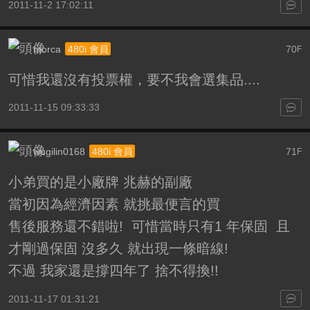
2011-11-2 17:02:11
morca
70
480i 會員
F
可惜我還沒有投票權，要不我會選集品....
2011-11-15 09:33:33
wugilin0168
71
480i 會員
F
小弟買的是小廠牌 兆赫的副廠
當初因為經濟因素 就挑最便言的買
售後服務還不錯啦! 可惜當時只有1 年保固 且
才剛過保固 沒多久 就出現一條暗線!
不過 我家還是撐四年了 捨不得換!!
2011-11-17 01:31:21