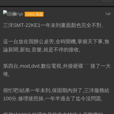
tml7g5
74
1080i 高級
F
三洋SMT-22KE1一年未到畫面顏色完全不對,
這一台放在我辦公桌旁,全時開機,掌握天下事,無
論新聞,新知,音樂,就是不停的接收,
第四台,mod,dvd,數位電視,外接硬碟˙˙˙˙接了一大
堆,
很忙吧!結果一年未到,保固期內掛了,三洋服務給
100分,修理後照操,一年半過去了迄今沒問題,