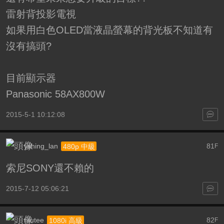
雷射背投影電視
如果用白色OLED當液晶螢幕的背光板不知道有
沒有搞頭?
目前顯示器
Panasonic 58AX800W
2015-5-1 10:12:08
yshing_lan
81
480p 中級
F
索尼SONY還不賴的
2015-7-12 05:06:21
ntutee
82
1080i 高級
F