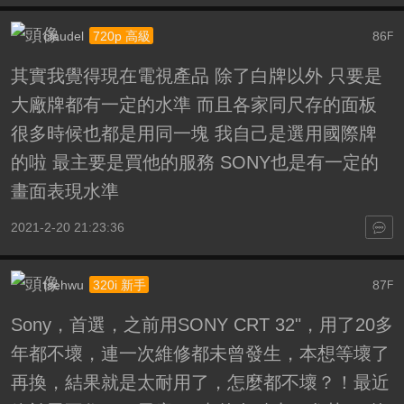
claudel
86
720p 高級
F
其實我覺得現在電視產品 除了白牌以外 只要是
大廠牌都有一定的水準 而且各家同尺存的面板
很多時候也都是用同一塊 我自己是選用國際牌
的啦 最主要是買他的服務 SONY也是有一定的
畫面表現水準
2021-2-20 21:23:36
tsehwu
87
320i 新手
F
Sony，首選，之前用SONY CRT 32"，用了20多
年都不壞，連一次維修都未曾發生，本想等壞了
再換，結果就是太耐用了，怎麼都不壞？！最近