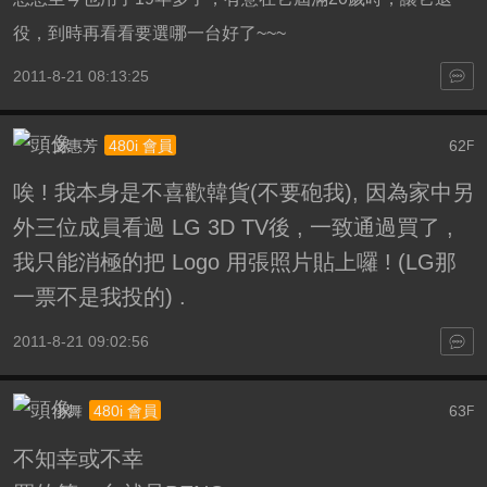
役，到時再看看要選哪一台好了~~~
2011-8-21 08:13:25
文惠芳
62
480i 會員
F
唉 ! 我本身是不喜歡韓貨(不要砲我), 因為家中另
外三位成員看過 LG 3D TV後 , 一致通過買了 ,
我只能消極的把 Logo 用張照片貼上囉 ! (LG那
一票不是我投的) .
2011-8-21 09:02:56
小舞
63
480i 會員
F
不知幸或不幸