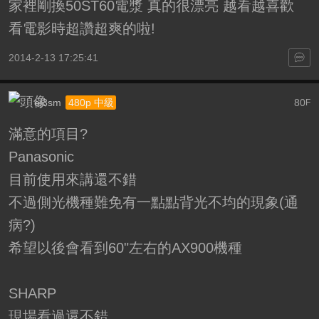
家裡剛換50ST60電漿 真的很漂亮 越看越喜歡
看電影時超讚超爽的啦!
2014-2-13 17:25:41
ej3sm
80
480p 中級
F
滿意的項目?
Panasonic
目前使用來講還不錯
不過側光機種難免有一點點背光不均的現象(通
病?)
希望以後會看到60"左右的AX900機種
SHARP
現場看過還不錯