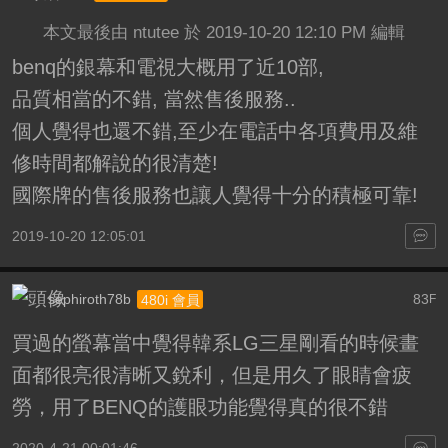
本文最後由 ntutee 於 2019-10-20 12:10 PM 編輯
benq的銀幕和電視大概用了近10部,
品質相當的不錯, 當然售後服務..
個人覺得也還不錯,至少在電話中各項費用及維
修時間都解說的很清楚!
國際牌的售後服務也讓人覺得十分的積極可靠!
2019-10-20 12:05:01
sephiroth78b
83
480i 會員
F
買過的螢幕當中覺得韓系LG三星剛看的時候畫
面都很亮很清晰又銳利，但是用久了眼睛會疲
勞，用了BENQ的護眼功能覺得真的很不錯