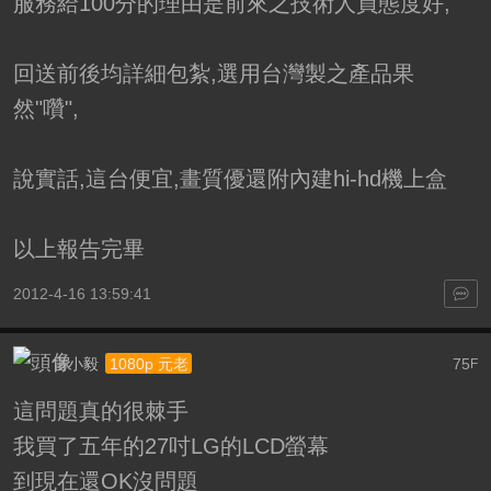
服務給100分的理由是前來之技術人員態度好,
回送前後均詳細包紮,選用台灣製之產品果
然"囋",
說實話,這台便宜,畫質優還附內建hi-hd機上盒
以上報告完畢
2012-4-16 13:59:41
雷小毅
75
1080p 元老
F
這問題真的很棘手
我買了五年的27吋LG的LCD螢幕
到現在還OK沒問題