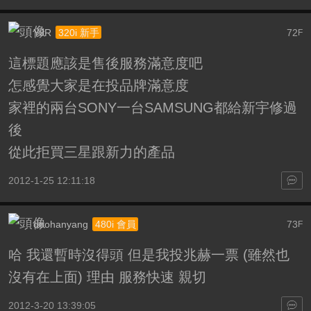
YJR
72
320i 新手
F
這標題應該是售後服務滿意度吧
怎感覺大家是在投品牌滿意度
家裡的兩台SONY一台SAMSUNG都給新宇修過
後
從此拒買三星跟新力的產品
2012-1-25 12:11:18
doohanyang
73
480i 會員
F
哈 我還暫時沒得頭 但是我投兆赫一票 (雖然也
沒有在上面) 理由 服務快速 親切
2012-3-20 13:39:05