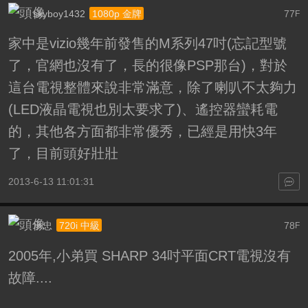
skyboy1432
77
1080p 金牌
F
家中是vizio幾年前發售的M系列47吋(忘記型號
了，官網也沒有了，長的很像PSP那台)，對於
這台電視整體來說非常滿意，除了喇叭不太夠力
(LED液晶電視也別太要求了)、遙控器蠻耗電
的，其他各方面都非常優秀，已經是用快3年
了，目前頭好壯壯
2013-6-13 11:01:31
承忠
78
720i 中級
F
2005年,小弟買 SHARP 34吋平面CRT電視沒有
故障....