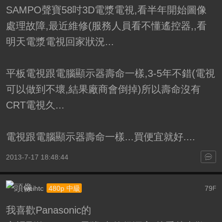
SAMPO聲寶58吋3D電漿電視,看半年開始圖像
處理故障,最近維修(服務人員看不懂遙控器,,看
明天電漿電視回家狀況...
平板電視跟電腦顯示器壽命一樣,3-5年不錯(電視
可以做到不壞,結果廠商會倒掉)所以壽命沒有
CRT電視久...
電視跟電腦顯示器壽命一樣...買便宜就好....
2013-7-17 18:48:44
weihtc
79
480p 中級
F
我喜歡Panasonic的