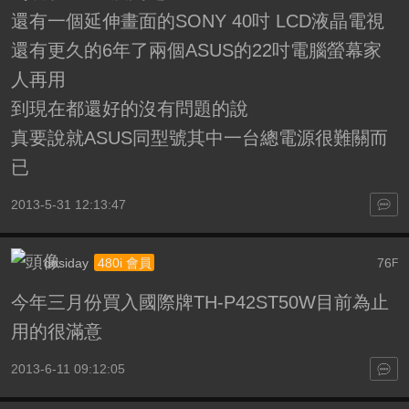
還有一個延伸畫面的SONY 40吋 LCD液晶電視
還有更久的6年了兩個ASUS的22吋電腦螢幕家
人再用
到現在都還好的沒有問題的說
真要說就ASUS同型號其中一台總電源很難關而
已
2013-5-31 12:13:47
dosiday
76
480i 會員
F
今年三月份買入國際牌TH-P42ST50W目前為止
用的很滿意
2013-6-11 09:12:05