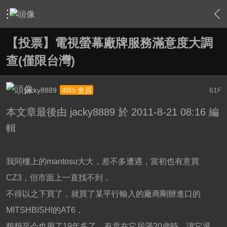
›
家庭劇院
›
顯示器材討論區
›
內容
【投票】電視螢幕廠牌服務滿意度大調
查(僅限台灣)
jacky8889
61
480i 會員
F
本文章最後由 jacky8889 於 2011-8-21 08:16 編
輯
我同樓上的mantosu大大，差不多遭遇，當初也有意買
CZ3，但市面上一直找不到，
不得以之下買了，就買了某平行輸入的廠商剛辦進口的
MITSHBISHI的AT6，
想想至今也用了19年多了，有意在它屆滿20歲時，讓它退