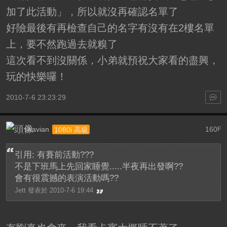
加了此活動」，所以就沒再確認名單了
好險最後有再檢查自己的名字有沒有在2樓名單
上，要不然跑過去就糗了
這次看不到沒關係，小弟就預祝大家看的盡興，
玩的快樂囉！
2010-7-6 23:23:29
shavian
160
1080i 高級
F
引用: 有賽前活動???
不是下班馬上先回家睡覺.....半夜再出發啊??
會有很震撼的表演活動嗎??
Jett 發表於 2010-7-6 19:44