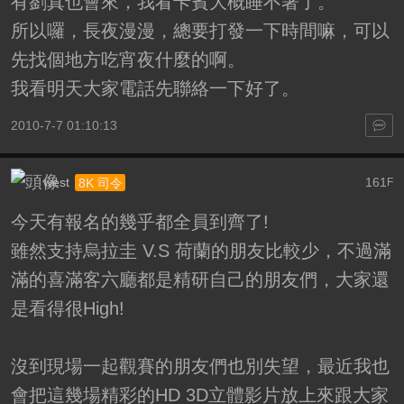
有劉真也會來，我看卡賓大概睡不著了。
所以囉，長夜漫漫，總要打發一下時間嘛，可以
先找個地方吃宵夜什麼的啊。
我看明天大家電話先聯絡一下好了。
2010-7-7 01:10:13
west
161
8K 司令
F
今天有報名的幾乎都全員到齊了!
雖然支持烏拉圭 V.S 荷蘭的朋友比較少，不過滿
滿的喜滿客六廳都是精研自己的朋友們，大家還
是看得很High!
沒到現場一起觀賽的朋友們也別失望，最近我也
會把這幾場精彩的HD 3D立體影片放上來跟大家