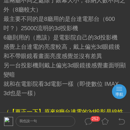
這兩廳不同之處除了銀幕大小，容納人數不同之
外（8廳較大）
最主要不同的是8廳用的是台達電那台（600
吋？）25000流明的3d投影機
6廳則用的（應該）是電影院自己的3d投影機
感覺上台達電的亮度較高，戴上偏光3d眼鏡後
和不帶眼鏡看畫面亮度感覺並沒有差異
另一台投影機則戴上偏光3d眼鏡後感覺畫面明顯
變暗
就和在電影院看3d電影一樣（即使數位 IMAX
3d也是一樣）
導航
（【更正一下】原來8廳台達電的3d投影是線性
252
偏光的
我也說一句