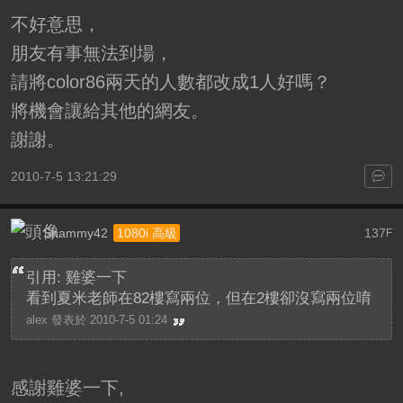
不好意思，
朋友有事無法到場，
請將color86兩天的人數都改成1人好嗎？
將機會讓給其他的網友。
謝謝。
2010-7-5 13:21:29
Shammy42
137
1080i 高級
F
引用: 雞婆一下
看到夏米老師在82樓寫兩位，但在2樓卻沒寫兩位唷
alex 發表於 2010-7-5 01:24
感謝雞婆一下,