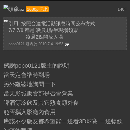
qmpz
140
1080p 元老
F
引用: 按照台達電活動訊息時間公布方式
7/7 7/8 都是 凌晨1點半現場領票
凌晨2點開放入場
popo0121 發表於 2010-7-4 19:53
感謝popo0121版主的說明
當天定會準時到場
另外雞婆地詢問一下
當天影城販賣部是否會營業
啤酒等冷飲及其它熟食類外食
能否攜入影廳內食用
應該不少版友都希望能一邊看3D球賽 一邊暢飲