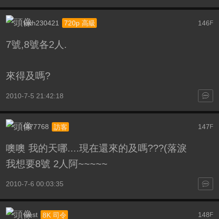
kwh230421
146
720p 高級
F
7號,8號各2人.
來得及嗎?
2010-7-5 21:42:18
f477768
147
訪客
F
噢噢 我的天哪....現在還來的及嗎???(落淚
我想要8號 2人阿~~~~~
2010-7-6 00:03:35
west
148
8K 司令
F