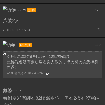
x2159679
129
訪客
F
八號2人
2010-7-5 01:15:54
alex
130
4K 版主
F
引用: 名單將於明天晚上12點前確認。
已經報名沒有寫明場次與人數的，機會將會與您擦身
而過!
west 發表於 2010-7-4 23:48
雞婆一下
看到夏米老師在82樓寫兩位，但在2樓卻沒寫兩