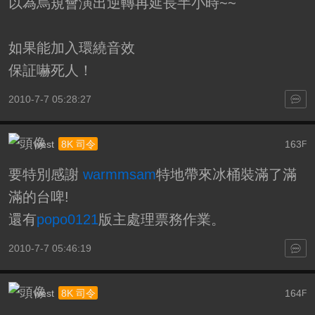
以為烏規會演出逆轉再延長半小時~~
如果能加入環繞音效
保証嚇死人！
2010-7-7 05:28:27
west
163
8K 司令
F
要特別感謝
warmmsam
特地帶來冰桶裝滿了滿
滿的台啤!
還有
popo0121
版主處理票務作業。
2010-7-7 05:46:19
west
164
8K 司令
F