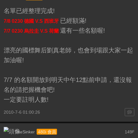
名單已經整理完成!
已經額滿!
7/8 0230 德國 V.S 西班牙
還有一些名額喔!
7/7 0230 烏拉圭 V.S 荷蘭
漂亮的國標舞后劉真老師，也會到場跟大家一起
加油喔!
7/7 的名額開放到明天中午12點前申請，還沒報
名的請把握機會吧!
一定要註明人數!
2010-7-6 01:00:26
TheSinker
149
480i 會員
F