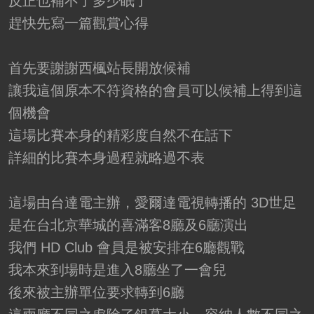
反正也補不了多少眠了
趕快先寫一篇觀賞心得
首先要謝謝西楓站長開放候補
讓我這個原本不符資格的會員可以候補上得到這
個機會
這場比賽本身的精彩度自然不在話下
詳細的比賽本身過程就略過不表
這場由台達電主辦，愛爾達電視轉播的 3D世足
是在台北京華城的喜滿客8廳及6廳演出
我們 HD Club 會員是被安排在6廳觀戰
我本來到場時是進入8廳坐了一會兒
後來被主辦單位要求轉到6廳