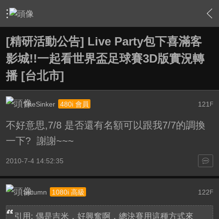
›
站務中心
›
精研活動告示版
›
內容
[精研活動公告] Live Party包下喜滿客
影城!!一起看世界盃足球賽3D版實況轉
播 [台北市]
TheSinker
121
480i 會員
F
不好意思,7/8 是否還有名額可以跟我7/7的調換
一下? 謝謝~~~
2010-7-4 14:52:35
autumn
122
1080i 高級
F
引用: 偶是吉米，好興奮啊，總決賽用這種方式來