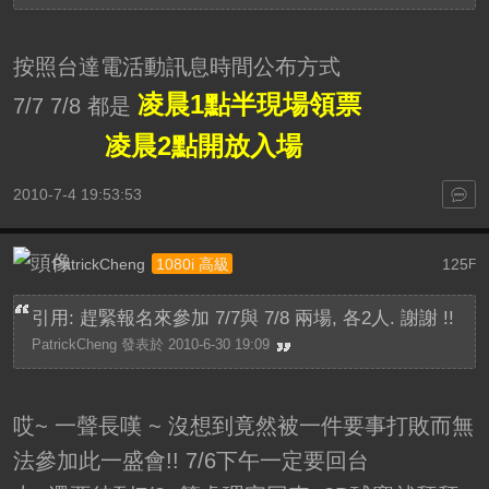
按照台達電活動訊息時間公布方式
凌晨1點半現場領票
7/7 7/8 都是
凌晨2點開放入場
2010-7-4 19:53:53
PatrickCheng
125
1080i 高級
F
引用: 趕緊報名來參加 7/7與 7/8 兩場, 各2人. 謝謝 !!
PatrickCheng 發表於 2010-6-30 19:09
哎~ 一聲長嘆 ~ 沒想到竟然被一件要事打敗而無
法參加此一盛會!! 7/6下午一定要回台