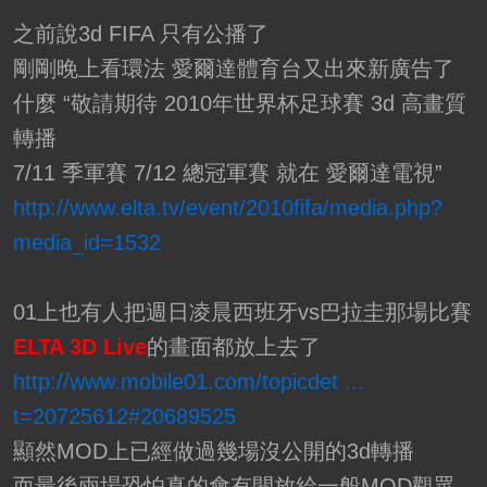
之前說3d FIFA 只有公播了
剛剛晚上看環法 愛爾達體育台又出來新廣告了
什麼 “敬請期待 2010年世界杯足球賽 3d 高畫質
轉播
7/11 季軍賽 7/12 總冠軍賽 就在 愛爾達電視”
http://www.elta.tv/event/2010fifa/media.php?
media_id=1532
01上也有人把週日凌晨西班牙vs巴拉圭那場比賽
ELTA 3D Live
的畫面都放上去了
http://www.mobile01.com/topicdet ...
t=20725612#20689525
顯然MOD上已經做過幾場沒公開的3d轉播
而最後兩場恐怕真的會有開放給一般MOD觀眾