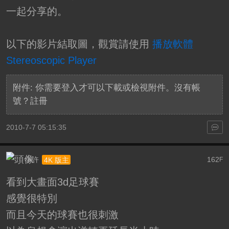
一起分享的。
以下的影片結取圖，觀賞請使用
播放軟體
Stereoscopic Player
附件:
你需要
登入
才可以下載或檢視附件。沒有帳
號？
註冊
2010-7-7 05:15:35
小許
162
4K 版主
F
看到大畫面3d足球賽
感覺很特別
而且今天的球賽也很刺激