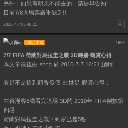
另外，如果有明天不能去的，請提早告知!
目前7/8入場票嚴重缺乏!!
2010-7-7 05:48:21
shng
165
480p 中級
F
7/7 FIFA 荷蘭對烏拉圭之戰 3D轉播 觀賞心得
本文章最後由 shng 於 2010-7-7 16:21 編輯
看是不是搶到頭香發個 3d世足 觀賞心得：
在喜滿客6廳看完這場 3D的 2010年 FIFA倒數第
四場
荷蘭對烏拉圭之戰回到家已是5點