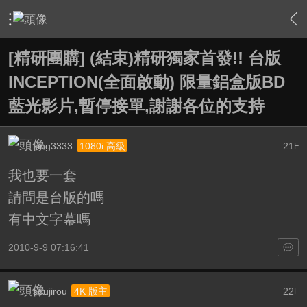
›
敗家特區 For Sale or Trade
›
一起團購區 Group Buy
›
內
[精研團購] (結束)精研獨家首發!! 台版
INCEPTION(全面啟動) 限量鋁盒版BD
藍光影片,暫停接單,謝謝各位的支持
king3333
21
1080i 高級
F
我也要一套
請問是台版的嗎
有中文字幕嗎
2010-9-9 07:16:41
soujirou
22
4K 版主
F