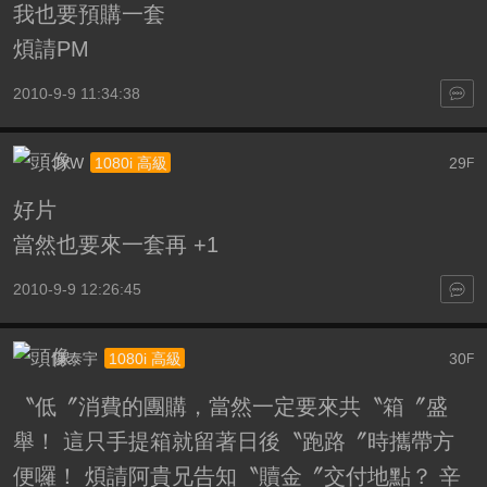
我也要預購一套
煩請PM
2010-9-9 11:34:38
JYW
29
1080i 高級
F
好片
當然也要來一套再 +1
2010-9-9 12:26:45
陳泰宇
30
1080i 高級
F
〝低〞消費的團購，當然一定要來共〝箱〞盛
舉！
這只手提箱就留著日後〝跑路〞時攜帶方
便囉！
煩請阿貴兄告知〝贖金〞交付地點？
辛