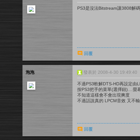
PS3是沒法Bitstream讓3808
回覆
泡泡
發表於 2008-4-30 19:49:40
不過PS3軟解DTS-HD再設定由LP
按PS3把手的菜單(選擇鈕)....
不知道這樣會不會出現爽度
不過話說真的 LPCM音效 又不輸給
回覆