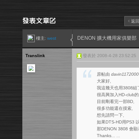
返
DENON 擴大機用家俱樂部
樓主:
west
Translink
發表於 2008-4-28 23:52:25
原帖由
davin1172000
大家好,
我這幾天也用3808組
很高興加入HD-club的
目前剛看完一部BD,
很多功能還在摸索,
想先請問一下,
如果DTS-HD用PS3 
那DENON 3808 會顯
Thanks... ...