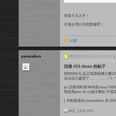
恭喜大大入手！
不過台灣公司貨貴爆吧！
回覆
paneraiben
發表於 2008-5-9 08:02:12
|
回復 #53 dtses 的帖子
買80000元,反正我環繞擴大機
沒法自己處理了..................:"> :"
ps:店家同時拿3808及sony 
我是用pmc ib-1s做主喇叭,中置
[
本帖最後由 paneraiben 於 2008