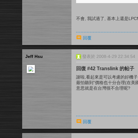
不會, 我試過了, 基本上還是LPCM顯示
回覆
Jeff Hsu
發表於 2008-4-29 22:34:54
回復 #42 Translink 的帖子
謝啦,看起來是可以考慮的好機子
最怕聽到"價格也十分合理(在美國)
意思就是在台灣很不合理呢?
回覆