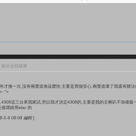
顯示全部樓層
10年才換一次,沒有兩聲道換這麼快,主要是買個安心,兩聲道壞了我還有辦
> :">
5300,4308這三台來我家試,所以我才決定4308的,主要是我的主喇叭不加後
及後環繞用elac 的
-5-9 08:08 編輯
]