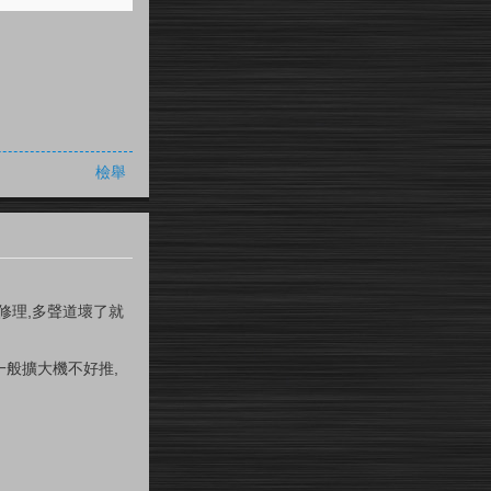
檢舉
法修理,多聲道壞了就
級一般擴大機不好推,