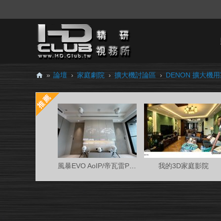
»
論壇
›
家庭劇院
›
擴大機討論區
›
DENON 擴大機
H
D.
Cl
ub
精
研
風暴EVO AoIP/帝瓦雷Phantom 7.0.4金蛋客廳
我的3D家庭影院
視
務
所