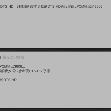
解碼DTS-HD，只能讓PS3本身軟解DTS-HD再設定由LPCM輸出給3808...
|
顯示全部樓層
CM輸出3808...
螢幕的音效欄位會出現DTS-HD 字樣
DTS-HD