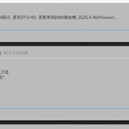
, 要亮DTS-HD, 需要專用的BD播放機, 試試LX-80(Pioneer)...
|
顯示全部樓層
,只是
",