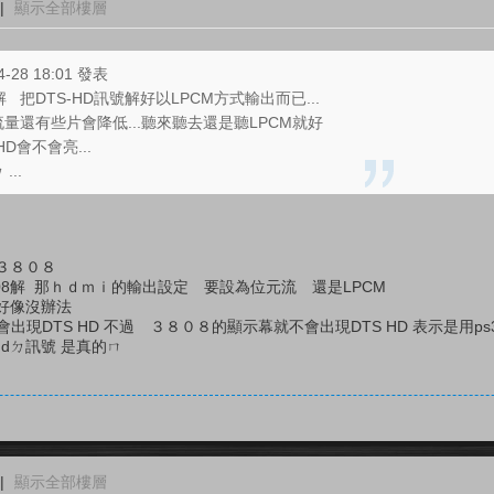
|
顯示全部樓層
4-28 18:01 發表
 把DTS-HD訊號解好以LPCM方式輸出而已...
量還有些片會降低...聽來聽去還是聽LPCM就好
D會不會亮...
ㄉ
...
３８０８
808解 那ｈｄｍｉ的輸出設定 要設為位元流 還是LPCM
過好像沒辦法
出現DTS HD 不過 ３８０８的顯示幕就不會出現DTS HD 表示是用ps3 
 hdㄉ訊號 是真的ㄇ
|
顯示全部樓層