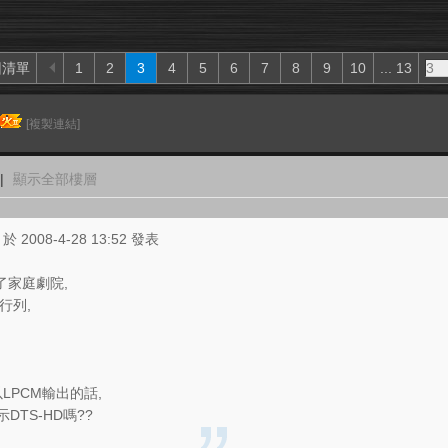
回清單
1
2
3
4
5
6
7
8
9
10
... 13
[複製連結]
|
顯示全部樓層
於 2008-4-28 13:52 發表
了家庭劇院,
行列,
以LPCM輸出的話,
示DTS-HD嗎??