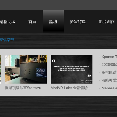
購物商城
首頁
論壇
敗家特區
影片創作
用家俱樂部
HTPC技術討論
Xpans
2026/09
高挑氣質大
清純可愛第
溫馨頂級臥室StormAudio風暴Core 16/Ken Kr
MadVR Labs 全新體驗中心 —— 與 StormAud
Mahara