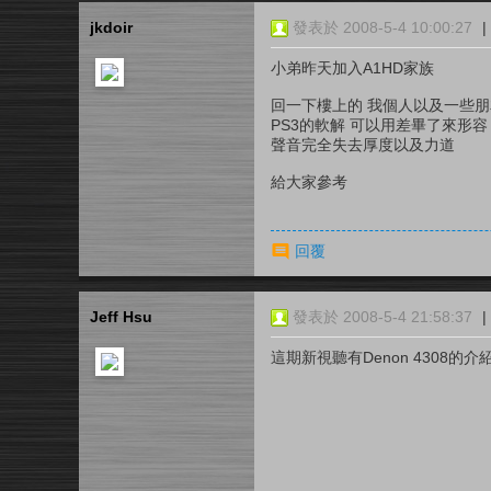
jkdoir
發表於 2008-5-4 10:00:27
|
小弟昨天加入A1HD家族
回一下樓上的 我個人以及一些
PS3的軟解 可以用差畢了來形容
聲音完全失去厚度以及力道
給大家參考
回覆
Jeff Hsu
發表於 2008-5-4 21:58:37
|
這期新視聽有Denon 4308的介紹