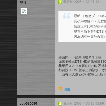
cpig
發表於 2008-4-30 01:42:11
原帖由
泡泡
於 2008-
具小弟瞭解 PS3是軟解
聽說沒有比較好似乎流
現在不急不管他DTS-H
因為總有一天他會亮
那請問一下如果現在ＰＳ３接 
如果要輸出DTS HD的訊號讓3
我想用３８０８解DTS HD 不
都要設LPCM 螢幕上的顯示 才會
下面有大大說 ps3不能輸出 dts
回覆
pop080080
發表於 2008-4-30 16:53:56