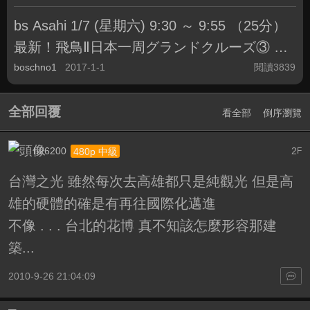
票，憑票入場
bs Asahi 1/7 (星期六) 9:30 ～ 9:55 （25分）
最新！飛鳥Ⅱ日本一周グランドクルーズ③ 沖
縄、台湾、岩国
boschno1
2017-1-1
閱讀3839
全部回覆
看全部
倒序瀏覽
h26200
2
480p 中級
F
台灣之光 雖然每次去高雄都只是純觀光 但是高
雄的硬體的確是有再往國際化邁進
不像 . . . 台北的花博 真不知該怎麼形容那建
築...
2010-9-26 21:04:09