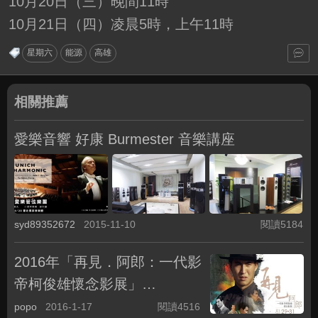
10月20日（三）晚間11時
10月21日（四）凌晨5時，上午11時
星期六
能源
高雄
相關推薦
愛樂音響 好康 Burmester 音樂講座
syd89352672
2015-11-10
閱讀5184
2016年「再見．阿郎：一代影
帝柯俊雄懷念影展」
(1/29~31-台北中山堂) 免費索
popo
2016-1-17
閱讀4516