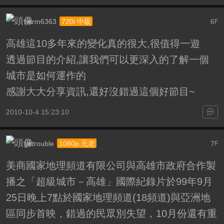
norm6363
6
720i 中級
F
高雄這10多年來的變化真的很大,很值得一遊
透過節目的介紹,讓我們可以更深入的了解一個
城市是如何運作的
感謝大大分享資訊,還好沒錯過這個好節目~
2010-10-4 15:23:10
getrouble
7
1080p 元老
F
美商國家地理頻道有限公司與高雄市政府合作製
播之「超級城市－高雄」國際紀錄片於99年9月
25日晚上7點於國家地理頻道(18頻道)與亞洲地
區同步首映，錯過的民眾別失望，10月份還有重