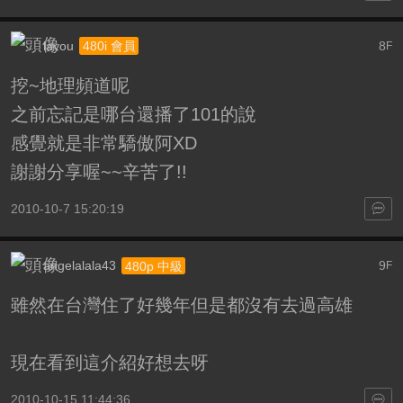
layou
8
480i 會員
F
挖~地理頻道呢
之前忘記是哪台還播了101的說
感覺就是非常驕傲阿XD
謝謝分享喔~~辛苦了!!
2010-10-7 15:20:19
angelalala43
9
480p 中級
F
雖然在台灣住了好幾年但是都沒有去過高雄
現在看到這介紹好想去呀
2010-10-15 11:44:36