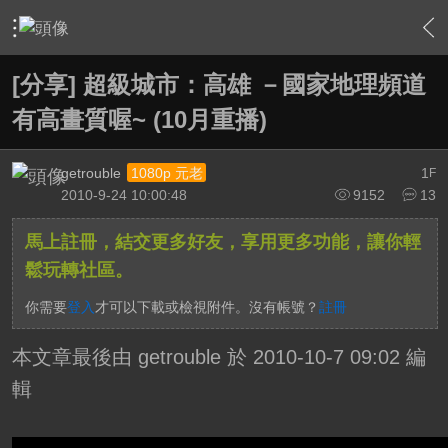
›
影片創作區
›
影片創作綜合討論
›
內容
[分享] 超級城市：高雄 －國家地理頻道
有高畫質喔~ (10月重播)
getrouble
1
1080p 元老
F
2010-9-24 10:00:48
9152
13
馬上註冊，結交更多好友，享用更多功能，讓你輕
鬆玩轉社區。
你需要
登入
才可以下載或檢視附件。沒有帳號？
註冊
本文章最後由 getrouble 於 2010-10-7 09:02 編
輯