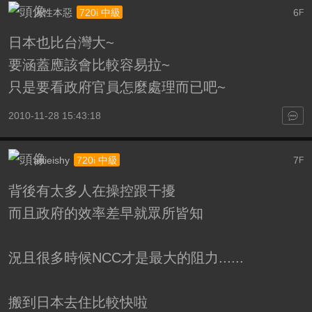
人性本惡
6
720i 中級
F
日本也比台灣大~
要涵蓋應該會比較容易拉~
只是要看政府官員怎麼處理而已吧~
2010-11-28 15:43:18
aoieishy
7
720i 中級
F
背後有太多人在操控跟干擾
而且政府的效率差早就眾所皆知
況且很多時候NCC才是最大的阻力......
搬到日本去住比較快啦