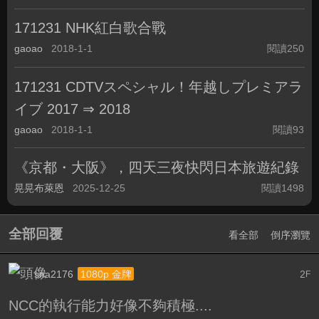
171231 NHK紅白歌合戰
gaoao
2018-1-1
閱讀250
171231 CDTVスペシャル！年越しプレミアラ
イブ 2017 ⇒ 2018
gaoao
2018-1-1
閱讀93
《京都・大阪》，四天三夜快閃日本旅遊紀錄
晃晃布萊恩
2025-12-25
閱讀1498
全部回覆
看全部
倒序瀏覽
sna2176
2
1080p 金牌
F
NCC的執行能力好像不夠積極....