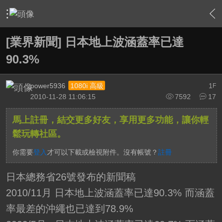
›
綜合討論區
›
台灣UHD TV發展討論區
›
內容
[業界新聞] 日本地上波涵蓋率已達
90.3%
power5936
1
1080i 高級
F
2010-11-28 11:06:15
7592
17
馬上註冊，結交更多好友，享用更多功能，讓你輕
鬆玩轉社區。
你需要
登入
才可以下載或檢視附件。沒有帳號？
註冊
日本總務省26號發布的新聞稿
2010/11月 日本地上波涵蓋率已達90.3% 而涵蓋
率最差的沖繩也已達到78.9%