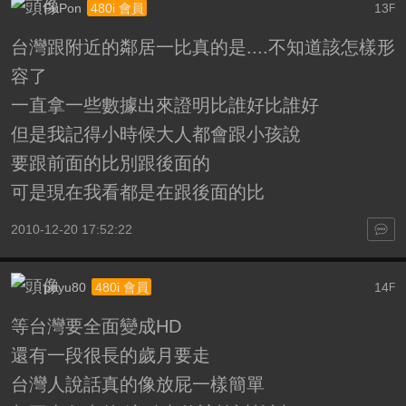
FuPon
13
480i 會員
F
台灣跟附近的鄰居一比真的是....不知道該怎樣形
容了
一直拿一些數據出來證明比誰好比誰好
但是我記得小時候大人都會跟小孩說
要跟前面的比別跟後面的
可是現在我看都是在跟後面的比
2010-12-20 17:52:22
poyu80
14
480i 會員
F
等台灣要全面變成HD
還有一段很長的歲月要走
台灣人說話真的像放屁一樣簡單