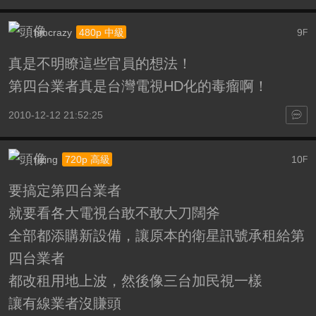
hmcrazy
9
480p 中級
F
真是不明瞭這些官員的想法！
第四台業者真是台灣電視HD化的毒瘤啊！
2010-12-12 21:52:25
rizing
10
720p 高級
F
要搞定第四台業者
就要看各大電視台敢不敢大刀闊斧
全部都添購新設備，讓原本的衛星訊號承租給第
四台業者
都改租用地上波，然後像三台加民視一樣
讓有線業者沒賺頭