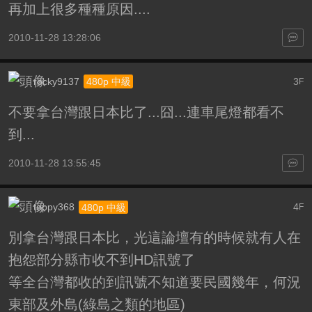
再加上很多種種原因....
2010-11-28 13:28:06
rocky9137
3
480p 中級
F
不要拿台灣跟日本比了...囧...連車尾燈都看不
到...
2010-11-28 13:55:45
toppy368
4
480p 中級
F
別拿台灣跟日本比，光這論壇有的時候就有人在
抱怨部分縣市收不到HD訊號了
等全台灣都收的到訊號不知道要民國幾年，何況
東部及外島(綠島之類的地區)