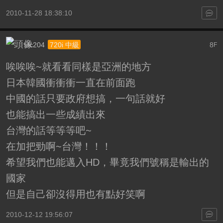
2010-11-28 18:38:10
sfc204
8
720i 中級
F
唉唉唉~就看看同樣是亞洲的地方
日本韓國衝衝衝一直在前面跑
中國的話只要政府想搞，一句話就好
也能搞出一些成績出來
台灣的話等等等吧~
在加把勁啊~台灣！！！
希望我們也能邁入HD，畢竟我們號稱是輸出的
國家
但是自己卻沒得用也有點好笑啊
2010-12-12 19:56:07