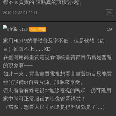
都不太負責的 這點真的該檢討檢討
2010-12-22 01:20:11
tseng123
15
720i 中級
F
家用HDTV的硬體普及率不低，但是軟體（節
目）卻跟不上......XD
在臺灣用高畫質電視看傳統畫質節目仍舊是普遍
的現象啊~~~
如此一來，買高畫質電視想看高畫質節目只能買
藍光設備or自尋片源、訊源來享受。
否則看看有線電視or無線電視的民眾，仍可延用
家中尚可正常服役的映像管電視啦！
（當然，想看大尺寸的還是得升級就是了....）