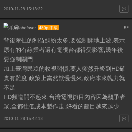
2010-11-28 15:13:22
lasahdfavor
5
480p 中級
F
背後牽扯的利益糾紛太多,要強制開地上波,表示
原有的有線業者還有電視台都得受影響,幾年後
要強制關門
加上臺灣民眾的收視習慣,要人突然升級到HD確
實有難度,政策上當然就慢慢來,政府本來魄力就
不足
HD頻道開不起來,台灣電視節目內容因為競爭者
眾,全都往低成本製作走,好看的節目越來越少
2010-11-28 15:42:13