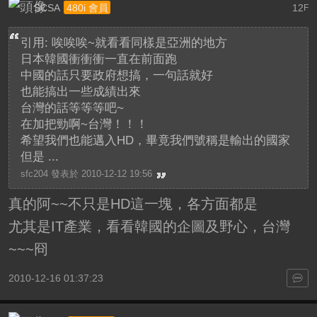
SCSA
12
480i 會員
F
引用: 唉唉唉~就看看同樣是亞洲的地方
日本韓國衝衝衝一直在前面跑
中國的話只要政府想搞，一句話就好
也能搞出一些成績出來
台灣的話等等等吧~
在加把勁啊~台灣！！！
希望我們也能邁入HD，畢竟我們號稱是輸出的國家
但是 ...
sfc204 發表於 2010-12-12 19:56
真的阿~~不只是HD這一塊，各方面都是
尤其是IT產業，看看韓國的企圖及野心，台灣
~~~冏
2010-12-16 01:37:23