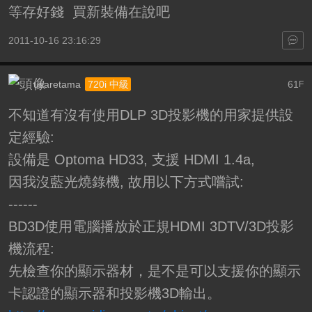
等存好錢 買新裝備在說吧
2011-10-16 23:16:29
usaretama
61
720i 中級
F
不知道有沒有使用DLP 3D投影機的用家提供設
定經驗:
設備是 Optoma HD33, 支援 HDMI 1.4a,
因我沒藍光燒錄機, 故用以下方式嚐試:
------
BD3D使用電腦播放於正規HDMI 3DTV/3D投影
機流程:
先檢查你的顯示器材，是不是可以支援你的顯示
卡認證的顯示器和投影機3D輸出。