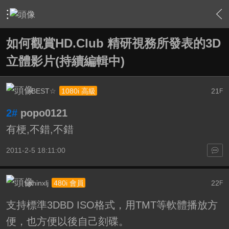
›
家庭劇院
›
3D立體特區
›
內容
如何觀賞HD.Club 精研視務所發表的3D
立體影片(持續編輯中)
☆BEST☆
21
1080i 高級
F
2#
popo0121
有梗,不錯,不錯
2011-2-5 18:11:00
sphinxlj
22
480i 會員
F
支持標準3DBD ISO格式，用TMT等軟體播放方
便，也方便以後自己刻碟。