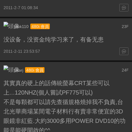
2011-2-7 01:08:34
plok110
23
480i 會員
F
没设备，没资金纯学习来了，有备无患
2011-2-11 23:53:57
pkarj
24
480i 會員
F
其實真的硬上的話傳統螢幕CRT某些可以
上...120NHZ(個人嘗試PF775可以)
不是每顆都可以請先查循規格燒掉我不負責,台
北光華商場某間電子材料行有賣非常便宜的3D
眼鏡非紅藍.大約3000多用POWER DVD10的功
能是能硬開啟的^^