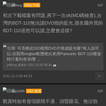
jeffking
64
480p 中級
F
初次下載檔案有問題,再下一次ok(MD碼檢查),台
灣的BDT-110無法讀DVD燒的藍光,朋友國外買的
BDT-110居然可以讀,怎麼會這樣?
引用: 可否將此ISO檔用DVD片燒成藍光碟?有人說可
以,但我用imgbur軟體燒出來用Pansonic BDT-110撥放
時只看到有3D警 ...
jeffking 發表於 2011-10-30 08:44
2011-11-3 05:49:23
wuji1899
65
480i 會員
F
觀賞時如有發現眼睛不適、頭昏眼花、無法勃