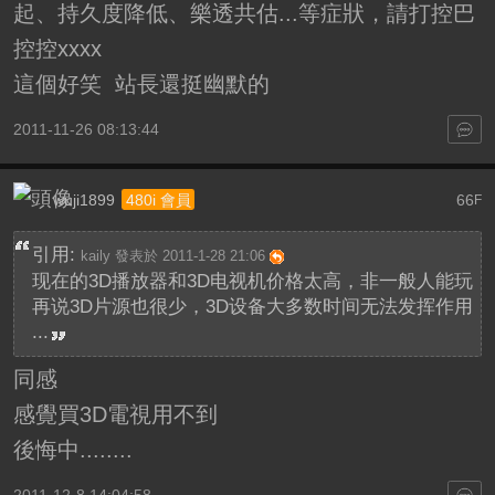
起、持久度降低、樂透共估...等症狀，請打控巴
控控xxxx
這個好笑 站長還挺幽默的
2011-11-26 08:13:44
wuji1899
66
480i 會員
F
引用:
kaily 發表於 2011-1-28 21:06
现在的3D播放器和3D电视机价格太高，非一般人能玩
再说3D片源也很少，3D设备大多数时间无法发挥作用
...
同感
感覺買3D電視用不到
後悔中........