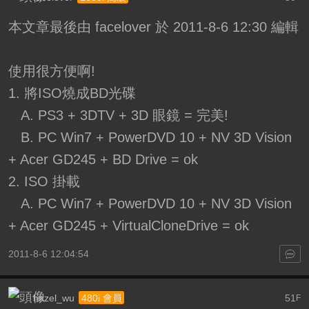
本文章最後由 facelover 於 2011-8-6 12:30 編輯
使用很方便啊!
1. 將ISO燒成BD光碟
A. PS3 + 3DTV + 3D 眼鏡 = 完美!
B. PC Win7 + PowerDVD 10 + NV 3D Vision
+ Acer GD245 + BD Drive = ok
2. ISO 掛載
A. PC Win7 + PowerDVD 10 + NV 3D Vision
+ Acer GD245 + VirtualCloneDrive = ok
2011-8-6 12:04:54
hazel_wu
51
480i 會員
F