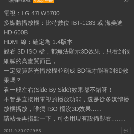
有球必硬
55
480p 中級
F
電視：LG 47LW5700
多媒體播放機：比特數位 IBT-1283 或 海美迪
HD-600B
HDMI 線：確定為 1.4版本
觀看 3D ISO 檔，都無法顯示3D效果，只看到很
細膩的高畫質而已，
一定要買藍光播放機並刻成 BD碟才能看到3D效
果嗎？
看一般左右(Side By Side)效果都不錯呀！
不管是直接用電視的播放功能，還是從多媒體播
放機播放，唯獨 ISO 檔沒3D效果......
請站長再指點一下，可否用現有設備觀看........
2011-9-30 07:29:55