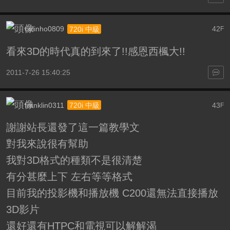
colinho0809
42
720i 中級
F
看來3D的時代真的到來了!!感恩西楓大!!
2011-7-26 15:40:25
franklin0311
43
720i 中級
F
謝謝站長還發了這一篇教學文
對我來說很有幫助
我對3D格式的種類不是很清楚
有分甚麼上下 左右等等格式
目前我的投影機和播放機 C200還無法直接播放
3D影片
還好還有HTPC和電視可以解解渴