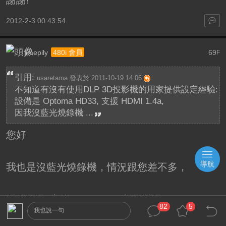
2012-2-3 00:43:54
jimepily
69
480i 會員
F
引用:
usaretama 發表於 2011-10-19 14:06
不知道有沒有使用DLP 3D投影機的用家提供設定經驗:
設備是 Optoma HD33, 支援 HDMI 1.4a,
因我沒藍光燒錄機 ...
您好
導航
我也是沒藍光燒錄機，情況跟您差不多，
播放器是 先鋒 BDP-430，投影機是TW6000，
82
5
我也說一句