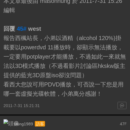
本文章最後由 masonhung 於 2011-7-31 15:26
編輯
回覆
45#
west
報告西楓站長，小弟以酒精（alcohol 120%)掛
載要以powerdvd 11播放時，卻顯示無法播放，
一定要用potplayer才能播放，不過如此一來就無
法以3D模式播放（不過看影片討論區hkskw版主
提供的藍光3D原盤iso卻沒問題）
看西大您說可用PDVD播放，可否說一下您是用
哪一套虛擬光碟軟體，小弟萬分感謝！
2011-7-31 15:21:31
isong1989
47
訪客
F