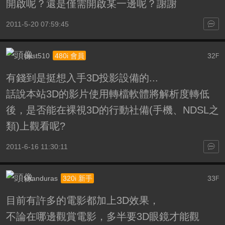
開啟呢？還是僅需開啟某一邊呢？謝謝
2011-5-20 07:59:45
dust510
32
480i 會員
F
有錢到是挺想入手3D投影設備的...
話說本站3D的影片使用轉檔軟體將解析度轉低
後，是否能在裸視3D的行動社備(手機、NDSL之
類)上觀看呢?
2011-6-16 11:30:11
khanduras
33
320i 新手
F
目前有許多的電影都加上3D效果，
不論在哪邊觀賞電影，多半要3D眼鏡才能觀