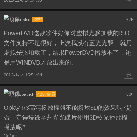
2011-12-8 14:04:58
chinakid
67
訪客
F
PowerDVD这款软件好像对虚拟光驱加载的ISO
文件支持不是很好，上次我没有蓝光光驱，就用
虚拟光驱加载了，结果PowerDVD播放不了，还
是用WINDVD才放出来的。
2012-1-14 15:51:04
bccpatrick
68
480i 會員
F
Oplay R3高清撥放機就不能撥放3D的效果嗎?是
否一定得燒錄至藍光光碟片使用3D藍光播放機
撥放呢?
謝謝!