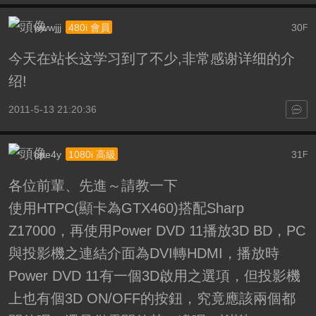
wwwjjj
30
480i 會員
F
今天在站长这学习到了不少,非常感谢详细的介
绍!
2011-5-13 21:20:36
ope4y
31
1080i 高級
F
各位前輩、先進～請教一下
使用HTPC(顯卡為GTX460)搭配Sharp
Z17000，再使用Power DVD 11播放3D BD，PC
與投影機之連結介面為DVI轉HDMI，播放時
Power DVD 11有一個3D啟用之選項，但投影機
上也有個3D ON/OFF的按鈕，究竟應該兩個都