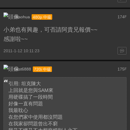
zhaohua
174
480p 中級
F
小弟也有興趣，可否請阿貴兄報價~~
感謝啦~~
2011-1-12 10:11:23
best6888
175
720i 中級
F
引用: 坦克陳大
上回就是您與SAM來
用硬碟搞了一段時間
好像一直有問題
我最耽心
在您們家中使用都沒問題
在我家卻問題曾出不窮