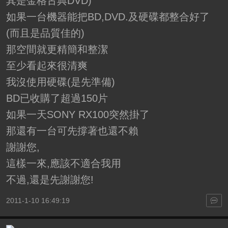
其是金格古典DVD)
如果一台機器能把BD,DVD.及硬碟都整合好了
(而且是品質佳的)
那空間就更精簡和整潔
至少看起來很清爽
我沒使用硬碟(是先準備)
BD已收購了超過150片
如果一天SONY RX100突然掛了
那還有一台可先撐著也還不賴
謝謝您,
這樣一來,應該不適合我用
不過,還是先謝謝您!
2011-1-10 16:49:19