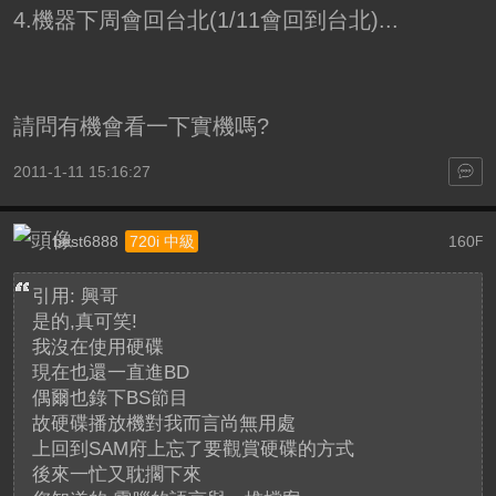
4.機器下周會回台北(1/11會回到台北)...
請問有機會看一下實機嗎?
2011-1-11 15:16:27
best6888
160
720i 中級
F
引用: 興哥
是的,真可笑!
我沒在使用硬碟
現在也還一直進BD
偶爾也錄下BS節目
故硬碟播放機對我而言尚無用處
上回到SAM府上忘了要觀賞硬碟的方式
後來一忙又耽擱下來