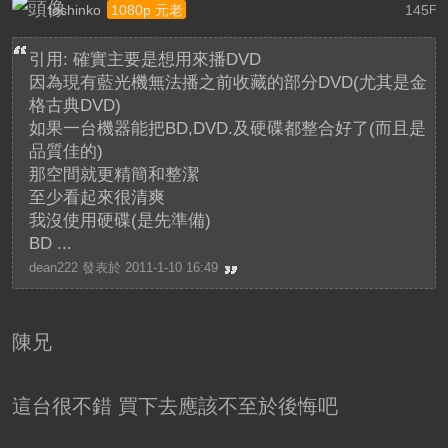
toshinko
145
1080p 元老
F
引用: 確實主要是想用來播DVD
因為現有藍光機無法播之前收藏的部分DVD(尤其是金
格古典DVD)
如果一台機器能把BD,DVD.及硬碟都整合好了(而且是
品質佳的)
那空間就更精簡和整潔
至少看起來很清爽
我沒使用硬碟(是先準備)
BD ...
dean222 發表於 2011-1-10 16:49
陳兄
這台很不錯 買下去應該不至於後悔吧