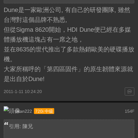
Dune是一家歐洲公司, 有自己的研發團隊, 雖然
台灣對這個品牌不熟悉,
但從Sigma 8620開始，HDI Dune便已經在多媒
體播放機這塊占有一席之地，
並在8635的世代推出了多款熱銷歐美的硬碟播放
機。
大家所稱呼的「第四區固件」的原生韌體來源就
是出自於Dune!
2011-1-11 10:24:20
dean222
154
720i 中級
F
引用: 陳兄