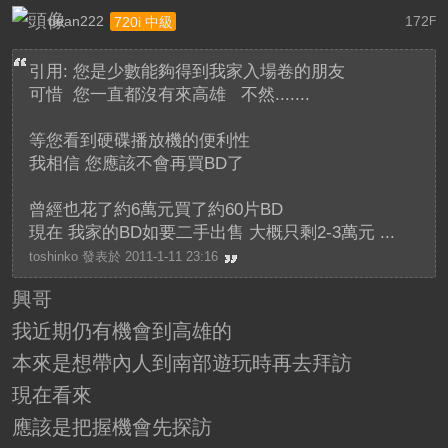
dean222
172
720i 中級
F
引用: 您是少數能夠得到我家入場卷的朋友
可惜 您一直都沒有來高雄 不然.......
等您看到硬碟播放機的便利性
我相信 您應該不會再買BD了
曾經也花了約6萬元買了約60片BD
現在 我家的BD如要二手出售 大概只剩2-3萬元 ...
toshinko 發表於 2011-1-11 23:16
興哥
我近期仍有機會到高雄的
本來是想帶內人到南部遊玩時再去拜訪
現在看來
應該是把握機會先探訪