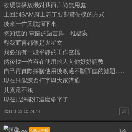
故硬碟播放機對我而言尚無用處
上回到SAM府上忘了要觀賞硬碟的方式
後來一忙又耽擱下來
您知道的,電腦的語言與一堆檔案
對我而言都像是火星文
我必須有一段平靜的工作空檔
然後找一位有在使用的人向他好好請教
自己再實際採購使用後渡過不斷面臨的難題.....
現在只能練習打字與大家溝通
其實還不賴
現在已經能打這麼多字了
2011-1-11 10:24:44
cococo
155
480p 中級
F