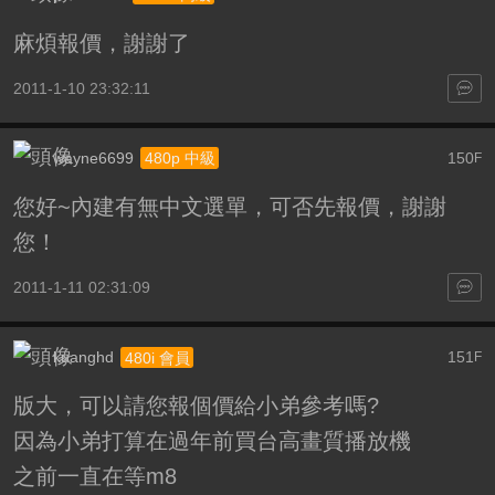
麻煩報價，謝謝了
2011-1-10 23:32:11
wayne6699
150
480p 中級
F
您好~內建有無中文選單，可否先報價，謝謝
您！
2011-1-11 02:31:09
kuanghd
151
480i 會員
F
版大，可以請您報個價給小弟參考嗎?
因為小弟打算在過年前買台高畫質播放機
之前一直在等m8