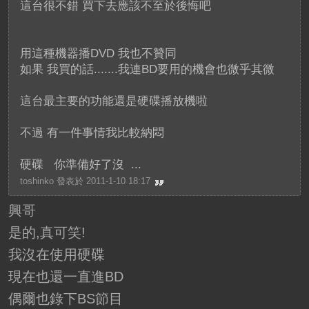
這台很不錯 買下去應該不至於後悔吧
用這種機器播DVD 我也不贊同
如果 我買的話.......我連BD要用的機會也微乎其微
這台最主要的功能還是硬碟播放機啦
不過 有一件事情我比較納悶
硬碟 你準備好了沒 ...
toshinko 發表於 2011-1-10 18:17
興哥
是的,真可笑!
我沒在使用硬碟
現在也還一直進BD
偶爾也錄下BS節目