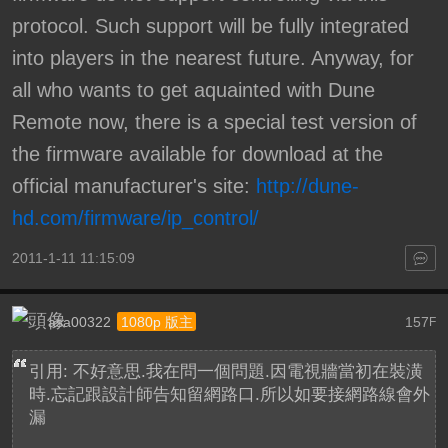
protocol. Such support will be fully integrated
into players in the nearest future. Anyway, for
all who wants to get aquainted with Dune
Remote now, there is a special test version of
the firmware available for download at the
official manufacturer's site:
http://dune-
hd.com/firmware/ip_control/
2011-1-11 11:15:09
asa00322
157
1080p 版主
F
引用: 不好意思.我在問一個問題.因電視牆當初在裝潢
時.忘記跟設計師告知留網路口.所以如要接網路線會外
漏