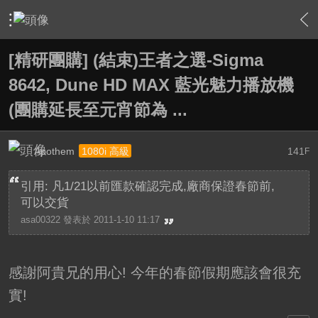
›
敗家特區 For Sale or Trade
›
一起團購區 Group Buy
›
內
[精研團購] (結束)王者之選-Sigma
8642, Dune HD MAX 藍光魅力播放機
(團購延長至元宵節為 ...
Apothem
141
1080i 高級
F
引用: 凡1/21以前匯款確認完成,廠商保證春節前,
可以交貨
asa00322 發表於 2011-1-10 11:17
感謝阿貴兄的用心! 今年的春節假期應該會很充
實!