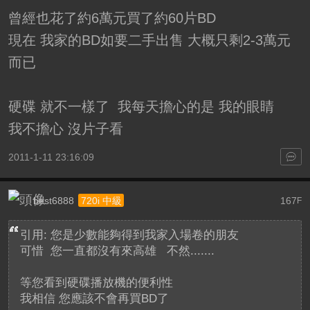
曾經也花了約6萬元買了約60片BD
現在 我家的BD如要二手出售 大概只剩2-3萬元
而已
硬碟 就不一樣了 我每天擔心的是 我的眼睛
我不擔心 沒片子看
2011-1-11 23:16:09
best6888
167
720i 中級
F
引用: 您是少數能夠得到我家入場卷的朋友
可惜 您一直都沒有來高雄 不然.......
等您看到硬碟播放機的便利性
我相信 您應該不會再買BD了