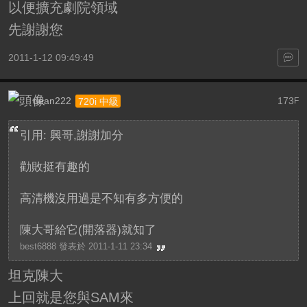
以便擴充劇院領域
先謝謝您
2011-1-12 09:49:49
dean222
173
720i 中級
F
引用: 興哥,謝謝加分
勸敗挺有趣的
高清機沒用過是不知有多方便的
陳大哥給它(開落器)就知了
best6888 發表於 2011-1-11 23:34
坦克陳大
上回就是您與SAM來