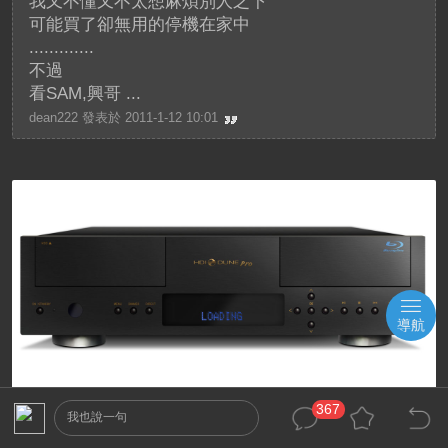
我又不懂又不太想麻煩別人之下
可能買了卻無用的停機在家中
.............
不過
看SAM,興哥 ...
dean222 發表於 2011-1-12 10:01
導航
367
我也說一句
2011-1-12 10:18:19