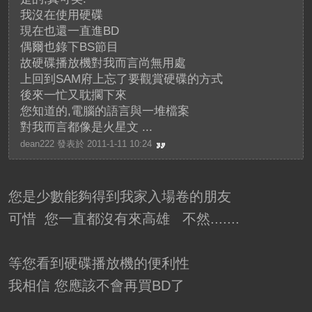
我沒在使用硬碟
現在也還一直進BD
偶爾也錄下BS節目
故硬碟播放機對我而言尚無用處
上回到SAM府上忘了要觀賞硬碟的方式
後來一忙又耽擱下來
您知道的,電腦的語言與一堆檔案
對我而言都像是火星文 ...
dean222 發表於 2011-1-11 10:24
您是少數能夠得到我家入場卷的朋友
可惜 您一直都沒有來高雄 不然.......
等您看到硬碟播放機的便利性
我相信 您應該不會再買BD了