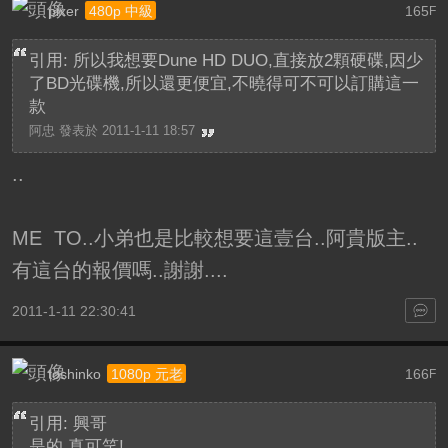
pixer
165
480p 中級
F
引用: 所以我想要Dune HD DUO,直接放2顆硬碟,因少
了BD光碟機,所以還更便宜,不曉得可不可以訂購這一
款
阿忠 發表於 2011-1-11 18:57
..
ME TO..小弟也是比較想要這壹台..阿貴版主..
有這台的報價嗎..謝謝....
2011-1-11 22:30:41
toshinko
166
1080p 元老
F
引用: 興哥
是的,真可笑!