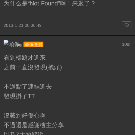
为什么是“Not Found”啊！来迟了？
2013-1-21 08:36:49
caijj
109
480i 會員
F
看到標題才進來
之前一直沒發現(抱頭)
不過點了連結進去
發現掛了TT
沒載到好傷心啊
不過還是感謝樓主分享
以及Z大的解說