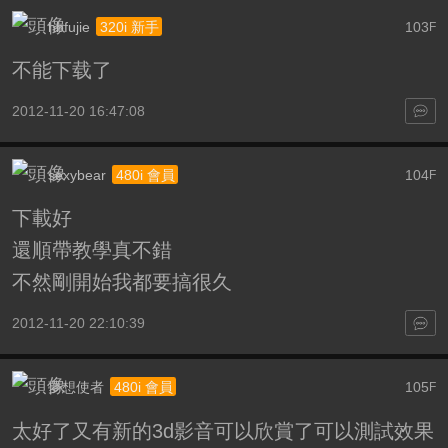
hbfujie
103
320i 新手
F
不能下载了
2012-11-20 16:47:08
sexybear
104
480i 會員
F
下載好
還順帶教學真不錯
不然剛開始我都要搞很久
2012-11-20 22:10:39
夢想使者
105
480i 會員
F
太好了又有新的3d影音可以欣賞了可以測試效果