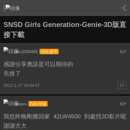
›
家庭劇院
›
3D立體特區
›
內容
SNSD Girls Generation-Genie-3D版直
接下載
cmc3300405
81
320i 新手
F
感謝分享應該是可以期待的
先推了
2012-1-27 18:04:57
necpro
82
720i 中級
F
我也昨晚剛搬回家 42LW4500 到處找3D影片呢
謝謝大大