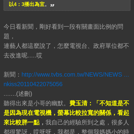
以4：3播出為宜
。
今日看新聞，剛好看到一段有關畫面比例的問
題，
連藝人都這麼說了，怎麼電視台、政府單位都不
去改進呢.....哎
新聞：
http://www.tvbs.com.tw/NEWS/NEWS ...
nkiss20110422075056
.......(述刪)
聽得出來是小哥的幽默。
費玉清：「不知道是不
是因為現在電視機，螢幕比較拉寬的關係，看起
來比較胖一點
，
我自己的經驗所到之處，很多人
都很驚訝，哎呀呀，我都是，整個我媽媽小的時