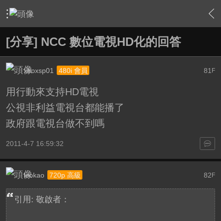
›
綜合討論區
›
台灣UHD TV發展討論區
›
內容
[分享] NCC 數位電視HD化的回答
xboxsp01
81
480i 會員
F
用行動來支持HD電視
公視非利益電視台都能播了
政府跟電視台做不到嗎
2011-4-7 16:59:32
leokao
82
720p 高級
F
引用: 敬啟者：