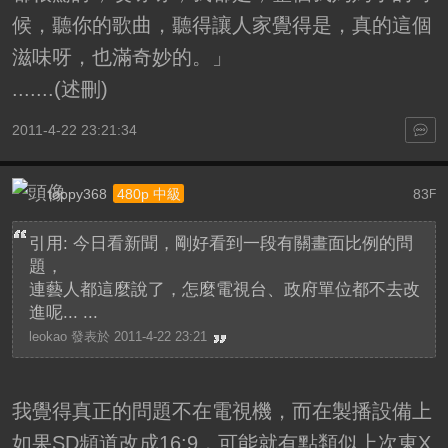
候，聽你的歌曲，聽得讓人家覺得是，真的這個
滋味呀，也滿奇妙的。」
.......(述刪)
2011-4-22 23:21:34
toppy368
83
480p 中級
F
引用: 今日看新聞，剛好看到一段有關畫面比例的問
題，
連藝人都這麼說了，怎麼電視台、政府單位都不去改
進呢... ...
leokao 發表於 2011-4-22 23:21
我覺得真正的問題不在電視機，而在製播設備上
如果SD頻道改成16:9，可能就有點類似上次東X