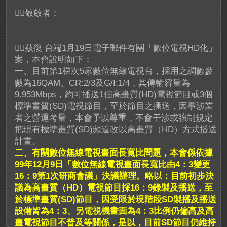
敬啟者：
茲復 台端1月19日電子郵件有關「數位電視HD化」
案，本會說明如下：
一、目前第1梯次5家數位無線電視台，採用之調數參
數為16QAM、CR:2/3及G/I:1/4，其傳輸容量為
9.953Mbps，約可播送1個高畫質(HD)電視節目或3個
標準畫質(SD)電視節目，至於節目之播送，因事涉業
者之營運考量，本會予以尊重，不會干涉或強制規定
把現有標準畫質(SD)頻道改以高畫質（HD）方式播送
計畫。
二、有關數位無線電視畫面長寬比問題，本會係依據
99年12月9日「數位無線電視畫面長寬比由4：3變更
16：9第1次研商會議」決議辦理。略以：目前初步決
議為高畫質（HD）電視節目採16：9錄製及播送，至
於標準畫質(SD)節目，因受限於現階段SD製播及播送
設備皆為4：3、另電視機畫面為4：3比例仍偏高及高
畫電視節目不普及等關係，是以，目前SD節目仍維持