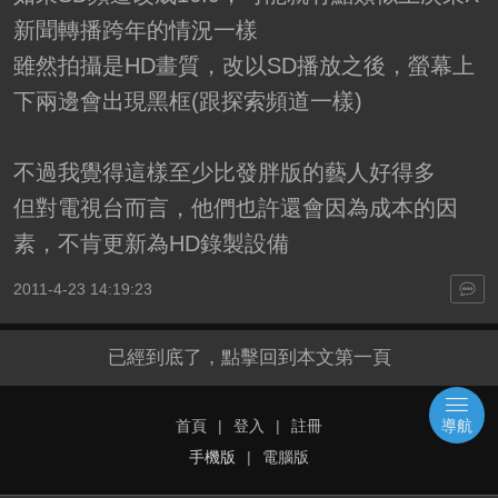
新聞轉播跨年的情況一樣
雖然拍攝是HD畫質，改以SD播放之後，螢幕上
下兩邊會出現黑框(跟探索頻道一樣)
不過我覺得這樣至少比發胖版的藝人好得多
但對電視台而言，他們也許還會因為成本的因
素，不肯更新為HD錄製設備
2011-4-23 14:19:23
已經到底了，點擊回到本文第一頁
首頁
|
登入
|
註冊
導航
手機版
|
電腦版