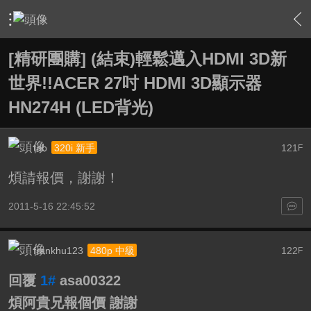
›
敗家特區 For Sale or Trade
›
一起團購區 Group Buy
›
內
[精研團購] (結束)輕鬆邁入HDMI 3D新
世界!!ACER 27吋 HDMI 3D顯示器
HN274H (LED背光)
tab
121
320i 新手
F
煩請報價，謝謝！
2011-5-16 22:45:52
frankhu123
122
480p 中級
F
回覆
1#
asa00322
煩阿貴兄報個價 謝謝