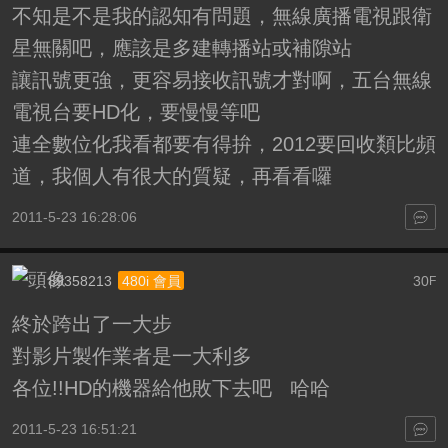
不知是不是我的認知有問題，無線廣播電視跟衛
星無關吧，應該是多建轉播站或補隙站
讓訊號更強，更容易接收訊號才對啊，五台無線
電視台要HD化，要慢慢等吧
連全數位化我看都要有得拚，2012要回收類比頻
道，我個人有很大的質疑，再看看囉
2011-5-23 16:28:06
89358213
30
480i 會員
F
終於跨出了一大步
對影片製作業者是一大利多
各位!!HD的機器給他敗下去吧 哈哈
2011-5-23 16:51:21