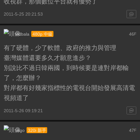
收視群，那個數位平台就有優勢了
2011-5-25 20:21:53
ledbala
46
480p 中級
F
有了硬體，少了軟體、政府的推力與管理
臺灣媒體還要多久才願意進步？
別說比不過日韓兩國，到時候要是連對岸都輸
了，怎麼辦？
對岸都有好幾家指標性的電視台開始發展高清電
視頻道了
2011-5-26 09:19:21
sogo
47
320i 新手
F