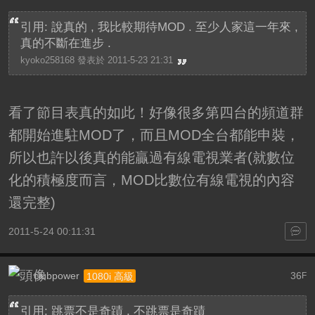
引用: 說真的 , 我比較期待MOD . 至少人家這一年來 ,
真的不斷在進步 .
kyoko258168 發表於 2011-5-23 21:31
看了節目表真的如此！好像很多第四台的頻道群
都開始進駐MOD了，而且MOD全台都能申裝，
所以也許以後真的能贏過有線電視業者(就數位
化的積極度而言，MOD比數位有線電視的內容
還完整)
2011-5-24 00:11:31
clubpower
36
1080i 高級
F
引用: 跳票不是奇蹟 , 不跳票是奇蹟