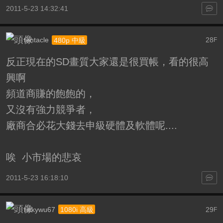
2011-5-23 14:32:41
tentacle
28
480p 中級
F
反正現在的SD畫質大家還是很買帳，看的很高
興啊
頻道商賺的飽飽的，
又沒有強力競爭者，
廠商合必花大錢去申級硬體及軟體呢....
唉 小市場的悲哀
2011-5-23 16:18:10
rickywu67
29
1080i 高級
F