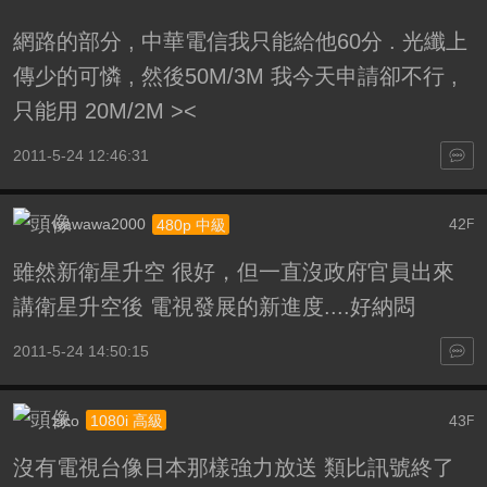
網路的部分 , 中華電信我只能給他60分 . 光纖上
傳少的可憐 , 然後50M/3M 我今天申請卻不行 ,
只能用 20M/2M ><
2011-5-24 12:46:31
wawawa2000
42
480p 中級
F
雖然新衛星升空 很好，但一直沒政府官員出來
講衛星升空後 電視發展的新進度....好納悶
2011-5-24 14:50:15
zico
43
1080i 高級
F
沒有電視台像日本那樣強力放送 類比訊號終了