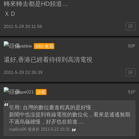
轉來轉去都是HD頻道…
ＸＤ
2011-5-29 20:11:56
rayabbie
50
480i 會員
F
還好,香港已經看待得到高清電視
2011-5-29 22:35:39
grape021
51
訪客
F
引用: 台灣的數位畫進程真的是好慢
新聞中也沒提到有線電視的數位化，看來是遙遙無期
不過烏龜雖慢，好歹也在前進 ...
xup6vu06 發表於 2011-5-22 15:31