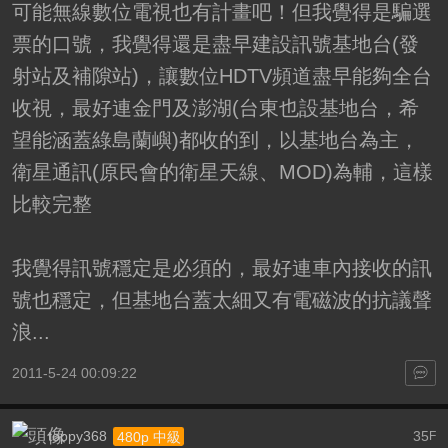
可能無線數位電視也有計畫吧！但我覺得是騙選
票的口號，我覺得還是盡早建設訊號基地台(發
射站及補隙站)，讓數位HDTV頻道盡早能夠全台
收視，最好連金門及澎湖(台東也設基地台，希
望能涵蓋綠島蘭嶼)都收的到，以基地台為主，
衛星通訊(原民會的衛星天線、MOD)為輔，這樣
比較完整
我覺得訊號穩定是必須的，最好連車內接收的訊
號也穩定，但基地台蓋太細又有電磁波的抗議聲
浪...
2011-5-24 00:09:22
toppy368
35
480p 中級
F