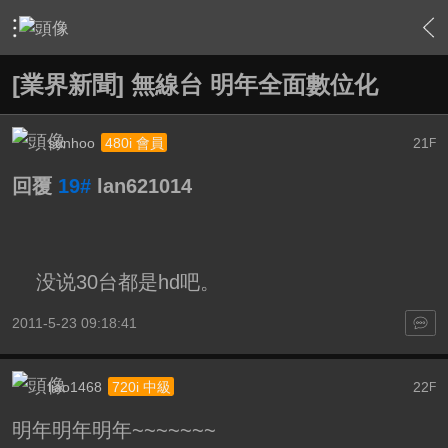
›
綜合討論區
›
台灣UHD TV發展討論區
›
內容
[業界新聞] 無線台 明年全面數位化
sunhoo
21
480i 會員
F
回覆
19#
lan621014
没说30台都是hd吧。
2011-5-23 09:18:41
liao1468
22
720i 中級
F
明年明年明年~~~~~~~