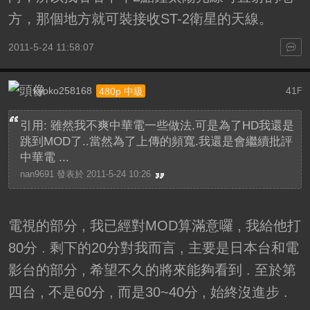
方，那個地方就可裝接收ST-2衛星的天線。
2011-5-24 11:58:07
kyoko258168
41
480p 中級
F
引用: 雖然我不爽中華電一些做法.可是為了HD我還是
跳到MOD了..當然為了上傳的頻寬.我還是會繼續批評
中華電 ...
nan9691 發表於 2011-5-24 10:26
電視的部分 , 我已經對MOD算滿意囉 , 我給他打
80分 . 剩下的20分對我而言 , 主要是日本台和電
影台的部分 , 希望不久的將來能夠看到 . 至於第
四台 , 不是60分 , 而是30~40分 , 始終沒進步 .