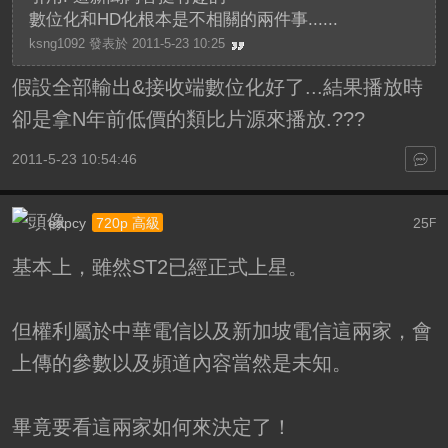
數位化和HD化根本是不相關的兩件事......
ksng1092 發表於 2011-5-23 10:25
假設全部輸出&接收端數位化好了...結果播放時
卻是拿N年前低價的類比片源來播放.???
2011-5-23 10:54:46
eapcy
25
720p 高級
F
基本上，雖然ST2已經正式上星。
但權利屬於中華電信以及新加坡電信這兩家，會
上傳的參數以及頻道內容當然是未知。
畢竟要看這兩家如何來決定了！