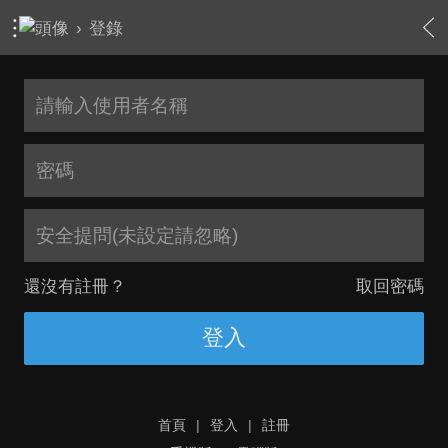
›
登錄
安全提問(未設定請忽略)
還沒有註冊？
取回密碼
登入
首頁
|
登入
|
註冊