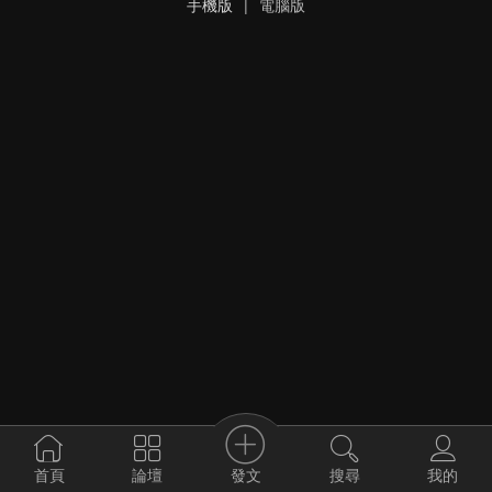
手機版
|
電腦版
發文
首頁
論壇
搜尋
我的