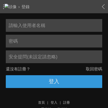
›
登錄
安全提問(未設定請忽略)
還沒有註冊？
取回密碼
登入
首頁
|
登入
|
註冊