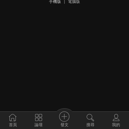
手機版
|
電腦版
發文
首頁
論壇
搜尋
我的