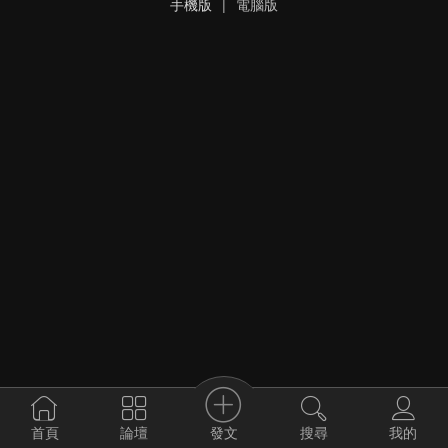
手機版
|
電腦版
發文
首頁
論壇
搜尋
我的