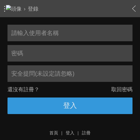
›
登錄
安全提問(未設定請忽略)
還沒有註冊？
取回密碼
登入
首頁
|
登入
|
註冊