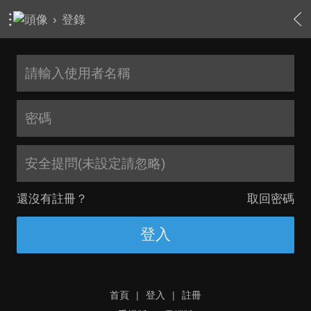
›
登錄
安全提問(未設定請忽略)
還沒有註冊？
取回密碼
登入
首頁
|
登入
|
註冊