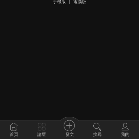
手機版
|
電腦版
發文
首頁
論壇
搜尋
我的