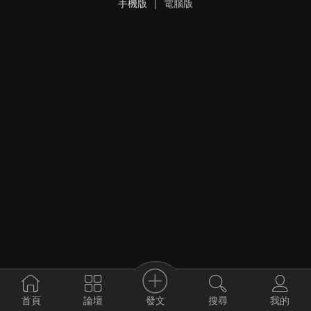
手機版
|
電腦版
發文
首頁
論壇
搜尋
我的