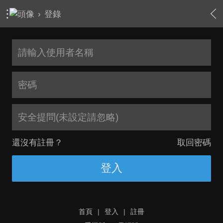
›
登錄
安全提問(未設定請忽略)
還沒有註冊？
取回密碼
登入
首頁
|
登入
|
註冊