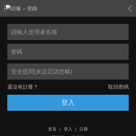
›
登錄
安全提問(未設定請忽略)
還沒有註冊？
取回密碼
登入
首頁
|
登入
|
註冊