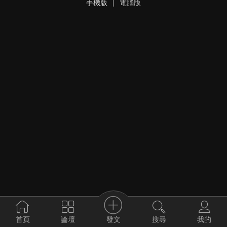
手機版
|
電腦版
發文
首頁
論壇
搜尋
我的