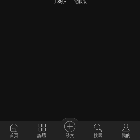
手機版
|
電腦版
發文
首頁
論壇
搜尋
我的