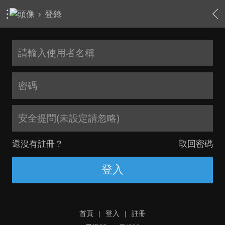
›
登錄
安全提問(未設定請忽略)
還沒有註冊？
取回密碼
登入
首頁
|
登入
|
註冊