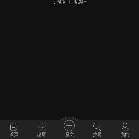
手機版
|
電腦版
發文
首頁
論壇
搜尋
我的