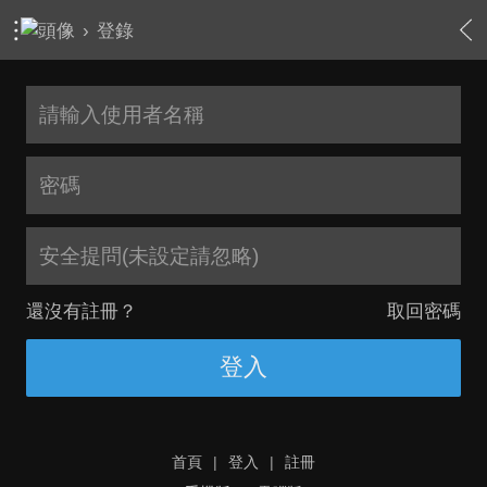
›
登錄
安全提問(未設定請忽略)
還沒有註冊？
取回密碼
登入
首頁
|
登入
|
註冊