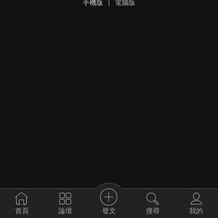
手機版
|
電腦版
發文
首頁
論壇
搜尋
我的