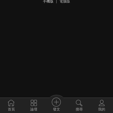
手機版
|
電腦版
發文
首頁
論壇
搜尋
我的