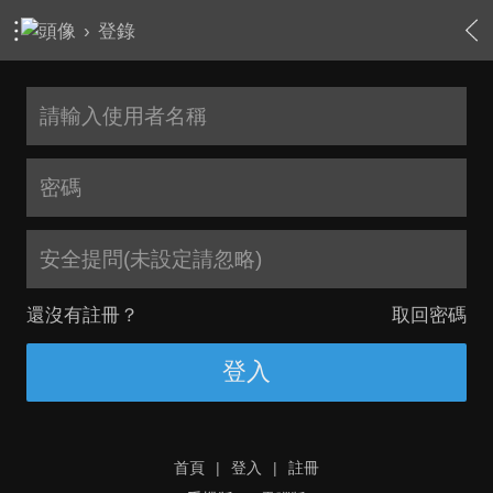
›
登錄
安全提問(未設定請忽略)
還沒有註冊？
取回密碼
登入
首頁
|
登入
|
註冊