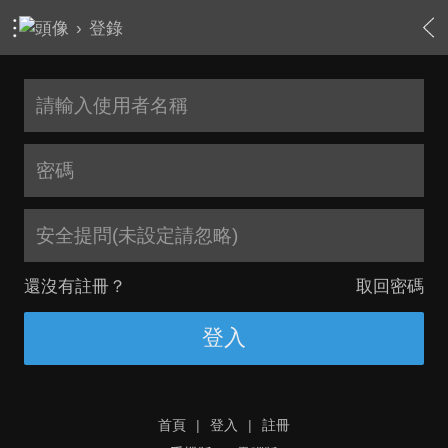
›
登錄
安全提問(未設定請忽略)
還沒有註冊？
取回密碼
登入
首頁
|
登入
|
註冊