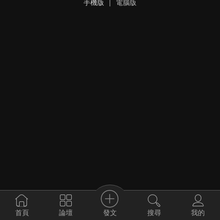
手機版
|
電腦版
發文
首頁
論壇
搜尋
我的