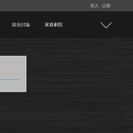
登入
註冊
綜合討論
家庭劇院