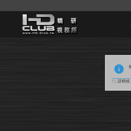
請稍候..