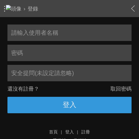
›
登錄
安全提問(未設定請忽略)
還沒有註冊？
取回密碼
登入
首頁
|
登入
|
註冊